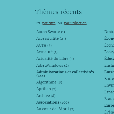
Thèmes récents
Tri
par titre
ou
par utilisation
Aaron Swartz
Droi
(1)
Accessibilité
Écon
(23)
ACTA
Écono
(5)
Actualité
Écos
(1)
Actualité du Libre
Éduc
(3)
AdieuWindows
Enshi
(4)
Administrations et collectivités
Entr
(244)
Entr
Algorithme
(8)
Envi
Aprilien
(7)
Espa
Archive
(8)
État 
Associations
(200)
Euro
Au cœur de l’April
(2)
Évèn