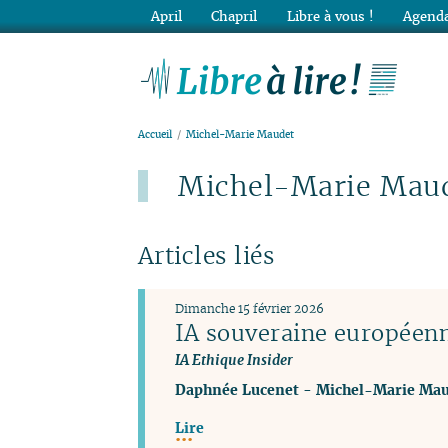
April
Chapril
Libre à vous !
Agenda
Lib
Accueil
Michel-Marie Maudet
Michel-Marie Mau
Articles liés
Dimanche 15 février 2026
IA souveraine europée
IA Ethique Insider
Daphnée Lucenet
-
Michel-Marie Mau
Lire