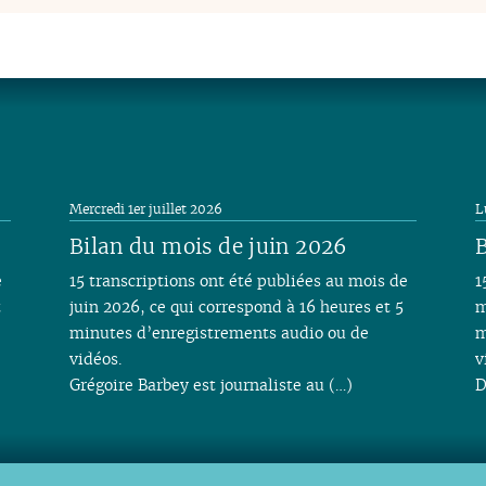
Mercredi 1er juillet 2026
L
Bilan du mois de juin 2026
B
e
15 transcriptions ont été publiées au mois de
1
t
juin 2026, ce qui correspond à 16 heures et 5
m
minutes d’enregistrements audio ou de
m
vidéos.
v
Grégoire Barbey est journaliste au (…)
D