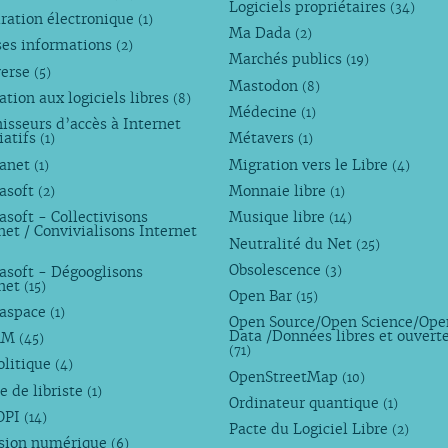
Logiciels propriétaires
(34)
ration électronique
(1)
Ma Dada
(2)
ses informations
(2)
Marchés publics
(19)
verse
(5)
Mastodon
(8)
tion aux logiciels libres
(8)
Médecine
(1)
isseurs d’accès à Internet
iatifs
Métavers
(1)
(1)
anet
Migration vers le Libre
(1)
(4)
asoft
Monnaie libre
(2)
(1)
soft - Collectivisons
Musique libre
(14)
net / Convivialisons Internet
Neutralité du Net
(25)
Obsolescence
asoft - Dégooglisons
(3)
rnet
(15)
Open Bar
(15)
aspace
(1)
Open Source/Open Science/Ope
Data /Données libres et ouvert
AM
(45)
(71)
olitique
(4)
OpenStreetMap
(10)
e de libriste
(1)
Ordinateur quantique
(1)
OPI
(14)
Pacte du Logiciel Libre
(2)
usion numérique
(6)