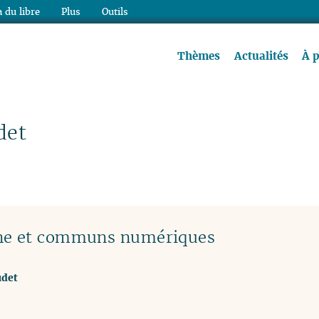
 du libre
Plus
Outils
re à lire !
Thèmes
Actualités
À 
det
nne et communs numériques
det