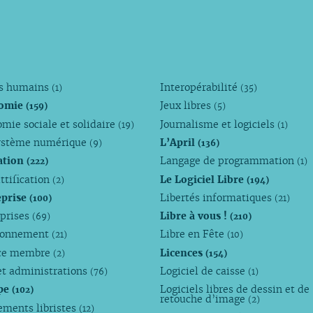
ts humains
Interopérabilité
(1)
(35)
omie
Jeux libres
(159)
(5)
mie sociale et solidaire
Journalisme et logiciels
(19)
(1)
ystème numérique
L’April
(9)
(136)
ation
Langage de programmation
(222)
(1)
ttification
Le Logiciel Libre
(2)
(194)
eprise
Libertés informatiques
(100)
(21)
eprises
Libre à vous !
(69)
(210)
ronnement
Libre en Fête
(21)
(10)
ce membre
Licences
(2)
(154)
et administrations
Logiciel de caisse
(76)
(1)
pe
Logiciels libres de dessin et de
(102)
retouche d’image
(2)
ements libristes
(12)