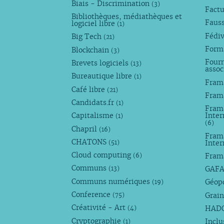
Biais - Discrimination
(3)
Factu
Bibliothèques, médiathèques et
Faus
logiciel libre
(1)
Fédi
Big Tech
(21)
Forma
Blockchain
(3)
Fourn
Brevets logiciels
(13)
assoc
Bureautique libre
(1)
Fram
Café libre
(21)
Fram
Candidats.fr
(1)
Frama
Capitalisme
Inter
(1)
(6)
Chapril
(16)
Fram
CHATONS
Inte
(51)
Cloud computing
Fram
(6)
Communs
GAF
(13)
Communs numériques
Géop
(19)
Conference
Grain
(75)
Créativité - Art
HAD
(4)
Cryptographie
Incl
(1)