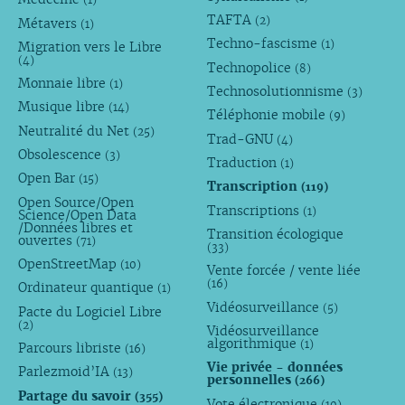
TAFTA
(2)
Métavers
(1)
Techno-fascisme
(1)
Migration vers le Libre
(4)
Technopolice
(8)
Monnaie libre
(1)
Technosolutionnisme
(3)
Musique libre
(14)
Téléphonie mobile
(9)
Neutralité du Net
(25)
Trad-GNU
(4)
Obsolescence
(3)
Traduction
(1)
Open Bar
(15)
Transcription
(119)
Open Source/Open
Transcriptions
(1)
Science/Open Data
/Données libres et
Transition écologique
ouvertes
(71)
(33)
OpenStreetMap
(10)
Vente forcée / vente liée
(16)
Ordinateur quantique
(1)
Vidéosurveillance
(5)
Pacte du Logiciel Libre
(2)
Vidéosurveillance
algorithmique
(1)
Parcours libriste
(16)
Vie privée - données
Parlezmoid’IA
(13)
personnelles
(266)
Partage du savoir
(355)
Vote électronique
(10)