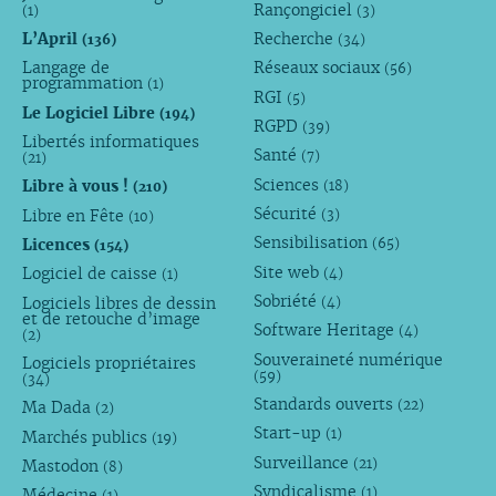
Rançongiciel
(1)
(3)
L’April
Recherche
(136)
(34)
Langage de
Réseaux sociaux
(56)
programmation
(1)
RGI
(5)
Le Logiciel Libre
(194)
RGPD
(39)
Libertés informatiques
Santé
(7)
(21)
Sciences
Libre à vous !
(18)
(210)
Sécurité
Libre en Fête
(3)
(10)
Sensibilisation
Licences
(65)
(154)
Site web
Logiciel de caisse
(4)
(1)
Sobriété
Logiciels libres de dessin
(4)
et de retouche d’image
Software Heritage
(4)
(2)
Souveraineté numérique
Logiciels propriétaires
(59)
(34)
Standards ouverts
(22)
Ma Dada
(2)
Start-up
(1)
Marchés publics
(19)
Surveillance
(21)
Mastodon
(8)
Syndicalisme
(1)
Médecine
(1)