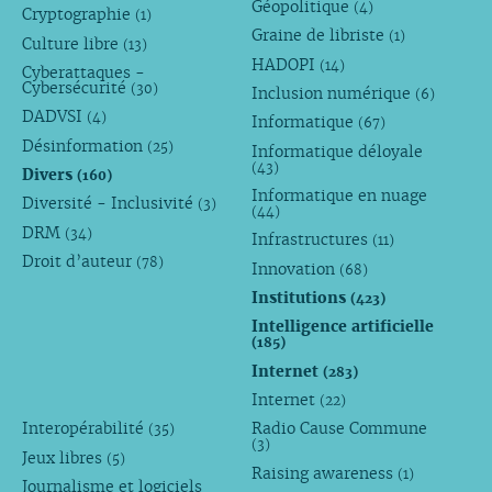
Géopolitique
(4)
Cryptographie
(1)
Graine de libriste
(1)
Culture libre
(13)
HADOPI
(14)
Cyberattaques -
Cybersécurité
(30)
Inclusion numérique
(6)
DADVSI
(4)
Informatique
(67)
Désinformation
(25)
Informatique déloyale
(43)
Divers
(160)
Informatique en nuage
Diversité - Inclusivité
(3)
(44)
DRM
(34)
Infrastructures
(11)
Droit d’auteur
(78)
Innovation
(68)
Institutions
(423)
Intelligence artificielle
(185)
Internet
(283)
Internet
(22)
Interopérabilité
Radio Cause Commune
(35)
(3)
Jeux libres
(5)
Raising awareness
(1)
Journalisme et logiciels