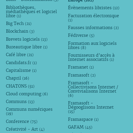
Europe
(102)
Bibliothèques,
Évènements libristes
(12)
médiathèques et logiciel
libre
Facturation électronique
(1)
(1)
Big Tech
(21)
Fausses informations
(2)
Blockchain
(3)
Fédiverse
(5)
Brevets logiciels
(13)
Formation aux logiciels
Bureautique libre
libres
(1)
(8)
Café libre
Fournisseurs d’accès à
(21)
Internet associatifs
(1)
Candidats.fr
(1)
Framanet
(1)
Capitalisme
(1)
Framasoft
(2)
Chapril
(16)
Framasoft -
CHATONS
(51)
Collectivisons Internet /
Convivialisons Internet
Cloud computing
(6)
(6)
Communs
(13)
Framasoft -
Dégooglisons Internet
Communs numériques
(15)
(19)
Framaspace
(1)
Conference
(75)
GAFAM
(45)
Créativité - Art
(4)