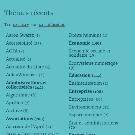
Thèmes récents
Tri
par titre
ou
par utilisation
Aaron Swartz
Droits humains
(1)
(1)
Accessibilité
Économie
(23)
(159)
ACTA
Économie sociale et
(5)
solidaire
(19)
Actualité
(1)
Écosystème numérique
Actualité du Libre
(3)
(9)
AdieuWindows
Éducation
(4)
(222)
Administrations et
Enshittification
(2)
collectivités
(244)
Entreprise
(100)
Algorithme
(8)
Entreprises
(69)
Aprilien
(7)
Environnement
(21)
Archive
(8)
Espace membre
(2)
Associations
(200)
État et administrations
Au cœur de l’April
(2)
(76)
Biais - Discrimination
(3)