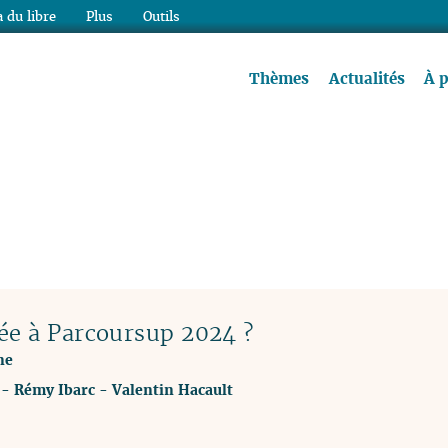
 du libre
Plus
Outils
re à lire !
Thèmes
Actualités
À 
ée à Parcoursup 2024 ?
ne
-
Rémy Ibarc
-
Valentin Hacault