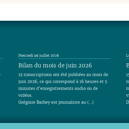
Mercredi 1er juillet 2026
L
Bilan du mois de juin 2026
B
e
15 transcriptions ont été publiées au mois de
1
t
juin 2026, ce qui correspond à 16 heures et 5
m
minutes d’enregistrements audio ou de
m
vidéos.
v
Grégoire Barbey est journaliste au (…)
D