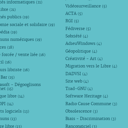
tés informatiques
(21)
Vidéosurveillance
(5)
libre
(21)
ACTA
(5)
hés publics
(19)
RGI
(5)
mie sociale et solidaire
(19)
Fédiverse
(5)
pédia
(19)
Sobriété
(4)
uns numériques
(19)
AdieuWindows
(4)
nces
(18)
Géopolitique
(4)
 forcée / vente liée
(16)
Créativité - Art
(4)
ril
(16)
Migration vers le Libre
(4)
urs libriste
(16)
DADVSI
(4)
 Bar
(15)
Site web
(4)
asoft - Dégooglisons
rnet
Trad-GNU
(15)
(4)
que libre
Software Heritage
(14)
(4)
OPI
Radio Cause Commune
(14)
(3)
ts logiciels
Obsolescence
(13)
(3)
muns
Biais - Discrimination
(13)
(3)
re libre
Rançongiciel
(13)
(3)