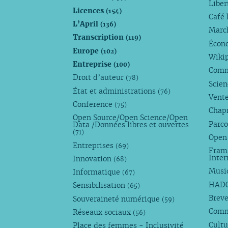
Liber
Licences
(154)
Café 
L’April
(136)
Marc
Transcription
(119)
Écono
Europe
(102)
Wiki
Entreprise
(100)
Comm
Droit d’auteur
(78)
Scie
État et administrations
(76)
Vente
Conference
(75)
Chap
Open Source/Open Science/Open
Parco
Data /Données libres et ouvertes
(71)
Open
Entreprises
(69)
Fram
Inte
Innovation
(68)
Musi
Informatique
(67)
HAD
Sensibilisation
(65)
Breve
Souveraineté numérique
(59)
Com
Réseaux sociaux
(56)
Cultu
Place des femmes - Inclusivité