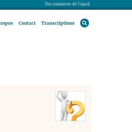
Des initiatives de l’April
rechercher
propos
Contact
Transcriptions