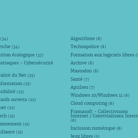
M
Algorithme
(34)
(8)
erche
Technopolice
(34)
(8)
ition écologique
Formation aux logiciels libres
(33)
(
attaques - Cybersécurité
Archive
(8)
Mastodon
(8)
alité du Net
(25)
Santé
(7)
nformation
(25)
Aprilien
(7)
sibilité
(23)
Windows 10/Windows 11
(6)
dards ouverts
(22)
Cloud computing
(6)
rnet
(22)
Framasoft - Collectivisons
Tech
Internet / Convivialisons Inter
(21)
(6)
ronnement
(21)
Inclusion numérique
(6)
illance
(21)
Jeux libres
(5)