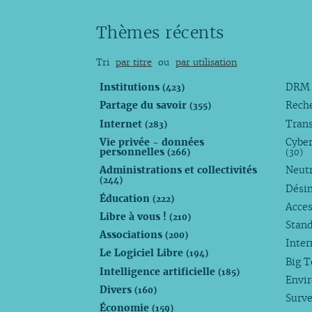
Thèmes récents
Tri
par titre
ou
par utilisation
Institutions
DR
(423)
Partage du savoir
Rech
(355)
Internet
Trans
(283)
Vie privée - données
Cyber
personnelles
(266)
(30)
Administrations et collectivités
Neutr
(244)
Dési
Éducation
(222)
Acces
Libre à vous !
(210)
Stan
Associations
(200)
Inte
Le Logiciel Libre
(194)
Big 
Intelligence artificielle
(185)
Envi
Divers
(160)
Surve
Économie
(159)