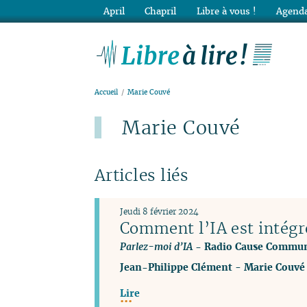
April
Chapril
Libre à vous !
Agenda
Lib
Accueil
Marie Couvé
Marie Couvé
Articles liés
Jeudi 8 février 2024
Comment l’IA est intégr
Parlez-moi d’IA
- Radio Cause Commu
Jean-Philippe Clément
-
Marie Couvé
Lire