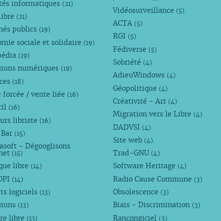
tés informatiques
(21)
Vidéosurveillance
(5)
libre
(21)
ACTA
(5)
hés publics
(19)
RGI
(5)
mie sociale et solidaire
(19)
Fédiverse
(5)
pédia
(19)
Sobriété
(4)
uns numériques
(19)
AdieuWindows
(4)
nces
(18)
Géopolitique
(4)
 forcée / vente liée
(16)
Créativité - Art
(4)
ril
(16)
Migration vers le Libre
(4)
urs libriste
(16)
DADVSI
(4)
 Bar
(15)
Site web
(4)
asoft - Dégooglisons
rnet
Trad-GNU
(15)
(4)
que libre
Software Heritage
(14)
(4)
OPI
Radio Cause Commune
(14)
(3)
ts logiciels
Obsolescence
(13)
(3)
muns
Biais - Discrimination
(13)
(3)
re libre
Rançongiciel
(13)
(3)