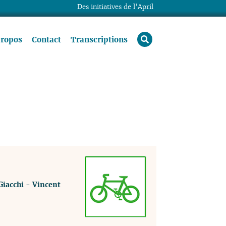
Des initiatives de l’April
rechercher
propos
Contact
Transcriptions
Giacchi
-
Vincent