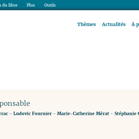
 du libre
Plus
Outils
re à lire !
Thèmes
Actualités
À 
ponsable
rrac
-
Ludovic Fournier
-
Marie-Catherine Mérat
-
Stéphanie 