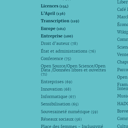
Liber
Licences
(154)
Café 
L’April
(136)
Marc
Transcription
(119)
Écono
Europe
(102)
Wiki
Entreprise
(100)
Comm
Droit d’auteur
(78)
Scie
État et administrations
(76)
Vente
Conference
(75)
Chap
Open Source/Open Science/Open
Parco
Data /Données libres et ouvertes
(71)
Open
Entreprises
(69)
Fram
Inte
Innovation
(68)
Musi
Informatique
(67)
HAD
Sensibilisation
(65)
Breve
Souveraineté numérique
(59)
Com
Réseaux sociaux
(56)
Cultu
Place des femmes - Inclusivité