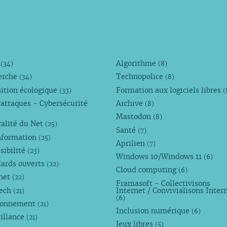
M
Algorithme
(34)
(8)
erche
Technopolice
(34)
(8)
ition écologique
Formation aux logiciels libres
(33)
(
attaques - Cybersécurité
Archive
(8)
Mastodon
(8)
alité du Net
(25)
Santé
(7)
nformation
(25)
Aprilien
(7)
sibilité
(23)
Windows 10/Windows 11
(6)
dards ouverts
(22)
Cloud computing
(6)
rnet
(22)
Framasoft - Collectivisons
Tech
Internet / Convivialisons Inter
(21)
(6)
ronnement
(21)
Inclusion numérique
(6)
illance
(21)
Jeux libres
(5)