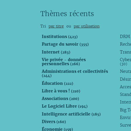
Thèmes récents
Tri
par titre
ou
par utilisation
Institutions
DR
(423)
Partage du savoir
Rech
(355)
Internet
Trans
(283)
Vie privée - données
Cyber
personnelles
(266)
(30)
Administrations et collectivités
Neutr
(244)
Dési
Éducation
(222)
Acces
Libre à vous !
(210)
Stan
Associations
(200)
Inte
Le Logiciel Libre
(194)
Big 
Intelligence artificielle
(185)
Envi
Divers
(160)
Surve
Économie
(159)