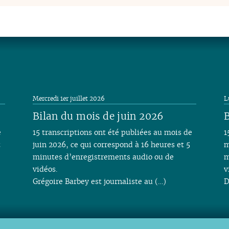
Mercredi 1er juillet 2026
L
Bilan du mois de juin 2026
B
e
15 transcriptions ont été publiées au mois de
1
t
juin 2026, ce qui correspond à 16 heures et 5
m
minutes d’enregistrements audio ou de
m
vidéos.
v
Grégoire Barbey est journaliste au (…)
D