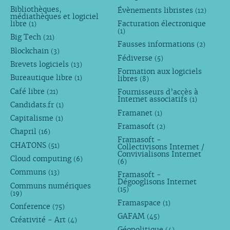
Bibliothèques,
Évènements libristes
(12)
médiathèques et logiciel
libre
Facturation électronique
(1)
(1)
Big Tech
(21)
Fausses informations
(2)
Blockchain
(3)
Fédiverse
(5)
Brevets logiciels
(13)
Formation aux logiciels
Bureautique libre
libres
(1)
(8)
Café libre
Fournisseurs d’accès à
(21)
Internet associatifs
(1)
Candidats.fr
(1)
Framanet
(1)
Capitalisme
(1)
Framasoft
(2)
Chapril
(16)
Framasoft -
CHATONS
(51)
Collectivisons Internet /
Convivialisons Internet
Cloud computing
(6)
(6)
Communs
(13)
Framasoft -
Dégooglisons Internet
Communs numériques
(15)
(19)
Framaspace
(1)
Conference
(75)
GAFAM
(45)
Créativité - Art
(4)
Géopolitique
(4)