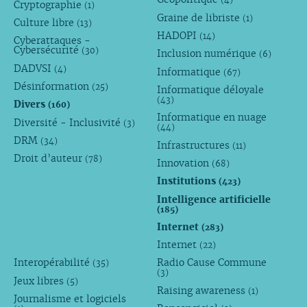
Cryptographie
(1)
Graine de libriste
(1)
Culture libre
(13)
HADOPI
(14)
Cyberattaques -
Cybersécurité
(30)
Inclusion numérique
(6)
DADVSI
(4)
Informatique
(67)
Désinformation
(25)
Informatique déloyale
(43)
Divers
(160)
Informatique en nuage
Diversité - Inclusivité
(3)
(44)
DRM
(34)
Infrastructures
(11)
Droit d’auteur
(78)
Innovation
(68)
Institutions
(423)
Intelligence artificielle
(185)
Internet
(283)
Internet
(22)
Interopérabilité
Radio Cause Commune
(35)
(3)
Jeux libres
(5)
Raising awareness
(1)
Journalisme et logiciels