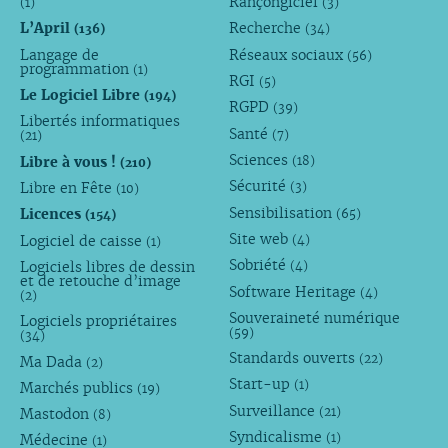
Rançongiciel
(1)
(3)
L’April
Recherche
(136)
(34)
Langage de
Réseaux sociaux
(56)
programmation
(1)
RGI
(5)
Le Logiciel Libre
(194)
RGPD
(39)
Libertés informatiques
Santé
(7)
(21)
Sciences
Libre à vous !
(18)
(210)
Sécurité
Libre en Fête
(3)
(10)
Sensibilisation
Licences
(65)
(154)
Site web
Logiciel de caisse
(4)
(1)
Sobriété
Logiciels libres de dessin
(4)
et de retouche d’image
Software Heritage
(4)
(2)
Souveraineté numérique
Logiciels propriétaires
(59)
(34)
Standards ouverts
(22)
Ma Dada
(2)
Start-up
(1)
Marchés publics
(19)
Surveillance
(21)
Mastodon
(8)
Syndicalisme
(1)
Médecine
(1)