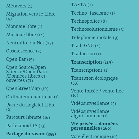
TAFTA
(2)
Métavers
(1)
Techno-fascisme
(1)
Migration vers le Libre
(4)
Technopolice
(8)
Monnaie libre
(1)
Technosolutionnisme
(3)
Musique libre
(14)
Téléphonie mobile
(9)
Neutralité du Net
(25)
Trad-GNU
(4)
Obsolescence
(3)
Traduction
(1)
Open Bar
(15)
Transcription
(119)
Open Source/Open
Transcriptions
(1)
Science/Open Data
/Données libres et
Transition écologique
ouvertes
(71)
(33)
OpenStreetMap
(10)
Vente forcée / vente liée
(16)
Ordinateur quantique
(1)
Vidéosurveillance
(5)
Pacte du Logiciel Libre
(2)
Vidéosurveillance
algorithmique
(1)
Parcours libriste
(16)
Vie privée - données
Parlezmoid’IA
(13)
personnelles
(266)
Partage du savoir
(355)
Vote électronique
(10)