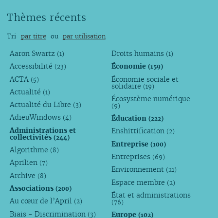
Thèmes récents
Tri
par titre
ou
par utilisation
Aaron Swartz
Droits humains
(1)
(1)
Accessibilité
Économie
(23)
(159)
ACTA
Économie sociale et
(5)
solidaire
(19)
Actualité
(1)
Écosystème numérique
Actualité du Libre
(3)
(9)
AdieuWindows
Éducation
(4)
(222)
Administrations et
Enshittification
(2)
collectivités
(244)
Entreprise
(100)
Algorithme
(8)
Entreprises
(69)
Aprilien
(7)
Environnement
(21)
Archive
(8)
Espace membre
(2)
Associations
(200)
État et administrations
Au cœur de l’April
(2)
(76)
Biais - Discrimination
Europe
(3)
(102)