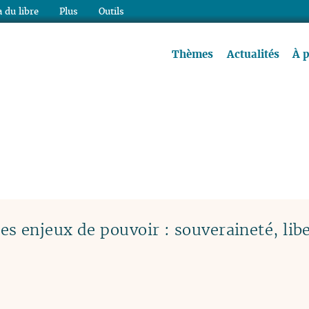
 du libre
Plus
Outils
re à lire !
Thèmes
Actualités
À 
s enjeux de pouvoir : souveraineté, libe