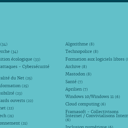
M
Algorithme
(34)
(8)
erche
Technopolice
(34)
(8)
ition écologique
Formation aux logiciels libres
(33)
(
attaques - Cybersécurité
Archive
(8)
Mastodon
(8)
alité du Net
(25)
Santé
(7)
nformation
(25)
Aprilien
(7)
sibilité
(23)
Windows 10/Windows 11
(6)
dards ouverts
(22)
Cloud computing
(6)
rnet
(22)
Framasoft - Collectivisons
Tech
Internet / Convivialisons Inter
(21)
(6)
ronnement
(21)
Inclusion numérique
(6)