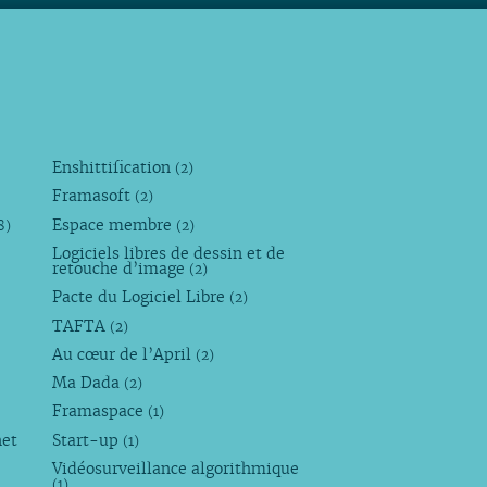
Enshittification
(2)
Framasoft
(2)
Espace membre
8)
(2)
Logiciels libres de dessin et de
retouche d’image
(2)
Pacte du Logiciel Libre
(2)
TAFTA
(2)
Au cœur de l’April
(2)
Ma Dada
(2)
Framaspace
(1)
net
Start-up
(1)
Vidéosurveillance algorithmique
(1)