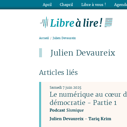
April
Chapril
Libre à vous !
Agenda
Lib
Accueil
Julien Devaureix
Julien Devaureix
Articles liés
Samedi 7 juin 2025
Le numérique au cœur de
démocratie - Partie 1
Podcast
Sismique
Julien Devaureix
-
Tariq Krim