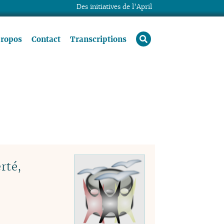
Des initiatives de l’April
rechercher
propos
Contact
Transcriptions
rté,