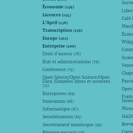
Surve
Économie
(159)
Liber
Licences
(154)
Café 
L’April
(136)
Marc
Transcription
(119)
Écono
Europe
(102)
Wiki
Entreprise
(100)
Comm
Droit d’auteur
(78)
Scie
État et administrations
(76)
Vente
Conference
(75)
Chap
Open Source/Open Science/Open
Parco
Data /Données libres et ouvertes
(71)
Open
Entreprises
(69)
Fram
Inte
Innovation
(68)
Musi
Informatique
(67)
HAD
Sensibilisation
(65)
Breve
Souveraineté numérique
(59)
Com
Réseaux sociaux
(56)