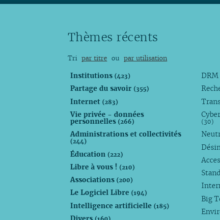
Thèmes récents
Tri
par titre
ou
par utilisation
Institutions
DR
(423)
Partage du savoir
Rech
(355)
Internet
Trans
(283)
Vie privée - données
Cyber
personnelles
(266)
(30)
Administrations et collectivités
Neutr
(244)
Dési
Éducation
(222)
Acces
Libre à vous !
(210)
Stan
Associations
(200)
Inte
Le Logiciel Libre
(194)
Big 
Intelligence artificielle
(185)
Envi
Divers
(160)