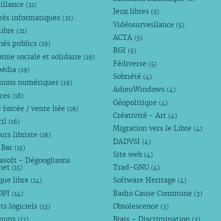
illance
(21)
Jeux libres
(5)
tés informatiques
(21)
Vidéosurveillance
(5)
libre
(21)
ACTA
(5)
hés publics
(19)
RGI
(5)
mie sociale et solidaire
(19)
Fédiverse
(5)
pédia
(19)
Sobriété
(4)
uns numériques
(19)
AdieuWindows
(4)
nces
(18)
Géopolitique
(4)
 forcée / vente liée
(16)
Créativité - Art
(4)
ril
(16)
Migration vers le Libre
(4)
urs libriste
(16)
DADVSI
(4)
 Bar
(15)
Site web
(4)
asoft - Dégooglisons
rnet
Trad-GNU
(15)
(4)
que libre
Software Heritage
(14)
(4)
OPI
Radio Cause Commune
(14)
(3)
ts logiciels
Obsolescence
(13)
(3)
muns
Biais - Discrimination
(13)
(3)