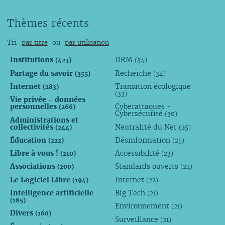
Thèmes récents
Tri
par titre
ou
par utilisation
Institutions
DRM
(423)
(34)
Partage du savoir
Recherche
(355)
(34)
Internet
Transition écologique
(283)
(33)
Vie privée - données
personnelles
Cyberattaques -
(266)
Cybersécurité
(30)
Administrations et
collectivités
Neutralité du Net
(244)
(25)
Éducation
Désinformation
(222)
(25)
Libre à vous !
Accessibilité
(210)
(23)
Associations
Standards ouverts
(200)
(22)
Le Logiciel Libre
Internet
(194)
(22)
Intelligence artificielle
Big Tech
(21)
(185)
Environnement
(21)
Divers
(160)
Surveillance
(21)