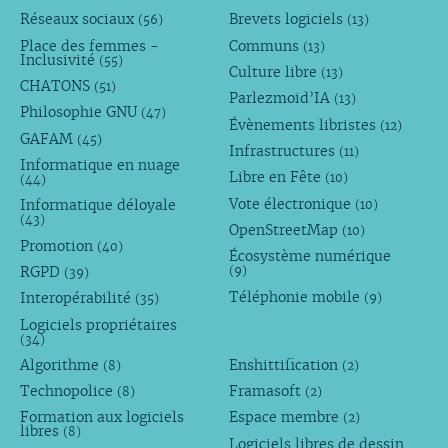
Réseaux sociaux
Brevets logiciels
(56)
(13)
Place des femmes -
Communs
(13)
Inclusivité
(55)
Culture libre
(13)
CHATONS
(51)
Parlezmoid’IA
(13)
Philosophie GNU
(47)
Évènements libristes
(12)
GAFAM
(45)
Infrastructures
(11)
Informatique en nuage
Libre en Fête
(10)
(44)
Vote électronique
Informatique déloyale
(10)
(43)
OpenStreetMap
(10)
Promotion
(40)
Écosystème numérique
RGPD
(9)
(39)
Téléphonie mobile
Interopérabilité
(9)
(35)
Logiciels propriétaires
(34)
Algorithme
Enshittification
(8)
(2)
Technopolice
Framasoft
(8)
(2)
Formation aux logiciels
Espace membre
(2)
libres
(8)
Logiciels libres de dessin