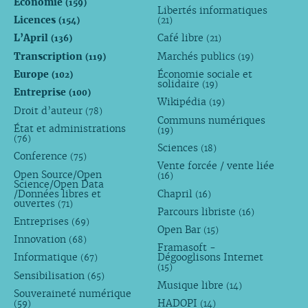
Économie
(159)
Libertés informatiques
Licences
(154)
(21)
L’April
Café libre
(136)
(21)
Transcription
Marchés publics
(119)
(19)
Europe
Économie sociale et
(102)
solidaire
(19)
Entreprise
(100)
Wikipédia
(19)
Droit d’auteur
(78)
Communs numériques
État et administrations
(19)
(76)
Sciences
(18)
Conference
(75)
Vente forcée / vente liée
Open Source/Open
(16)
Science/Open Data
/Données libres et
Chapril
(16)
ouvertes
(71)
Parcours libriste
(16)
Entreprises
(69)
Open Bar
(15)
Innovation
(68)
Framasoft -
Informatique
Dégooglisons Internet
(67)
(15)
Sensibilisation
(65)
Musique libre
(14)
Souveraineté numérique
HADOPI
(59)
(14)