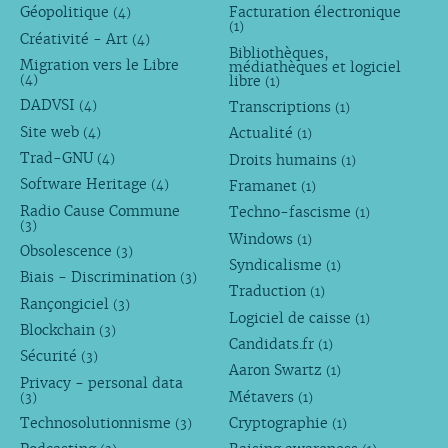
Géopolitique
Facturation électronique
(4)
(1)
Créativité - Art
(4)
Bibliothèques,
Migration vers le Libre
médiathèques et logiciel
libre
(4)
(1)
DADVSI
Transcriptions
(4)
(1)
Site web
Actualité
(4)
(1)
Trad-GNU
Droits humains
(4)
(1)
Software Heritage
Framanet
(4)
(1)
Radio Cause Commune
Techno-fascisme
(1)
(3)
Windows
(1)
Obsolescence
(3)
Syndicalisme
(1)
Biais - Discrimination
(3)
Traduction
(1)
Rançongiciel
(3)
Logiciel de caisse
(1)
Blockchain
(3)
Candidats.fr
(1)
Sécurité
(3)
Aaron Swartz
(1)
Privacy - personal data
Métavers
(3)
(1)
Technosolutionnisme
Cryptographie
(3)
(1)