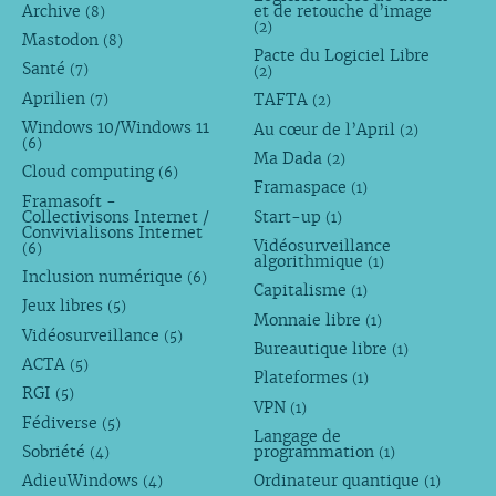
Archive
et de retouche d’image
(8)
(2)
Mastodon
(8)
Pacte du Logiciel Libre
Santé
(7)
(2)
Aprilien
TAFTA
(7)
(2)
Windows 10/Windows 11
Au cœur de l’April
(2)
(6)
Ma Dada
(2)
Cloud computing
(6)
Framaspace
(1)
Framasoft -
Collectivisons Internet /
Start-up
(1)
Convivialisons Internet
Vidéosurveillance
(6)
algorithmique
(1)
Inclusion numérique
(6)
Capitalisme
(1)
Jeux libres
(5)
Monnaie libre
(1)
Vidéosurveillance
(5)
Bureautique libre
(1)
ACTA
(5)
Plateformes
(1)
RGI
(5)
VPN
(1)
Fédiverse
(5)
Langage de
Sobriété
programmation
(4)
(1)
AdieuWindows
Ordinateur quantique
(4)
(1)