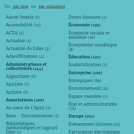
Tri
par titre
ou
par utilisation
Aaron Swartz
Droits humains
(1)
(1)
Accessibilité
Économie
(23)
(159)
ACTA
Économie sociale et
(5)
solidaire
(19)
Actualité
(1)
Écosystème numérique
Actualité du Libre
(3)
(9)
AdieuWindows
Éducation
(4)
(222)
Administrations et
Enshittification
(2)
collectivités
(244)
Entreprise
(100)
Algorithme
(8)
Entreprises
(69)
Aprilien
(7)
Environnement
(21)
Archive
(8)
Espace membre
(2)
Associations
(200)
État et administrations
Au cœur de l’April
(2)
(76)
Biais - Discrimination
Europe
(3)
(102)
Bibliothèques,
Évènements libristes
(12)
médiathèques et logiciel
libre
Facturation électronique
(1)