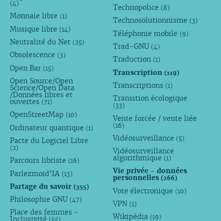
(4)
Technopolice
(8)
Monnaie libre
(1)
Technosolutionnisme
(3)
Musique libre
(14)
Téléphonie mobile
(9)
Neutralité du Net
(25)
Trad-GNU
(4)
Obsolescence
(3)
Traduction
(1)
Open Bar
(15)
Transcription
(119)
Open Source/Open
Transcriptions
(1)
Science/Open Data
/Données libres et
Transition écologique
ouvertes
(71)
(33)
OpenStreetMap
(10)
Vente forcée / vente liée
(16)
Ordinateur quantique
(1)
Vidéosurveillance
(5)
Pacte du Logiciel Libre
(2)
Vidéosurveillance
algorithmique
(1)
Parcours libriste
(16)
Vie privée - données
Parlezmoid’IA
(13)
personnelles
(266)
Partage du savoir
(355)
Vote électronique
(10)
Philosophie GNU
(47)
VPN
(1)
Place des femmes -
Wikipédia
(19)
Inclusivité
(55)