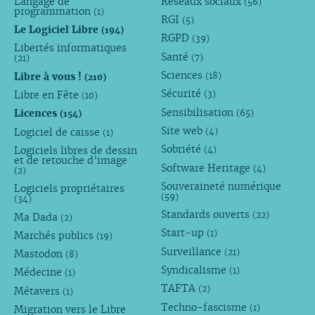
Langage de
Réseaux sociaux
(56)
programmation
(1)
RGI
(5)
Le Logiciel Libre
(194)
RGPD
(39)
Libertés informatiques
Santé
(7)
(21)
Sciences
Libre à vous !
(18)
(210)
Sécurité
Libre en Fête
(3)
(10)
Sensibilisation
Licences
(65)
(154)
Site web
Logiciel de caisse
(4)
(1)
Sobriété
Logiciels libres de dessin
(4)
et de retouche d’image
Software Heritage
(4)
(2)
Souveraineté numérique
Logiciels propriétaires
(59)
(34)
Standards ouverts
(22)
Ma Dada
(2)
Start-up
(1)
Marchés publics
(19)
Surveillance
(21)
Mastodon
(8)
Syndicalisme
(1)
Médecine
(1)
TAFTA
(2)
Métavers
(1)
Techno-fascisme
(1)
Migration vers le Libre