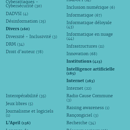
Cyberattaques -
Cybersécurité
(30)
Inclusion numérique
(6)
DADVSI
(4)
Informatique
(67)
Désinformation
(25)
Informatique déloyale
(43)
Divers
(160)
Informatique en nuage
Diversité - Inclusivité
(3)
(44)
DRM
(34)
Infrastructures
(11)
Droit d’auteur
(78)
Innovation
(68)
Institutions
(423)
Intelligence artificielle
(185)
Internet
(283)
Internet
(22)
Interopérabilité
Radio Cause Commune
(35)
(3)
Jeux libres
(5)
Raising awareness
(1)
Journalisme et logiciels
Rançongiciel
(1)
(3)
L’April
Recherche
(136)
(34)