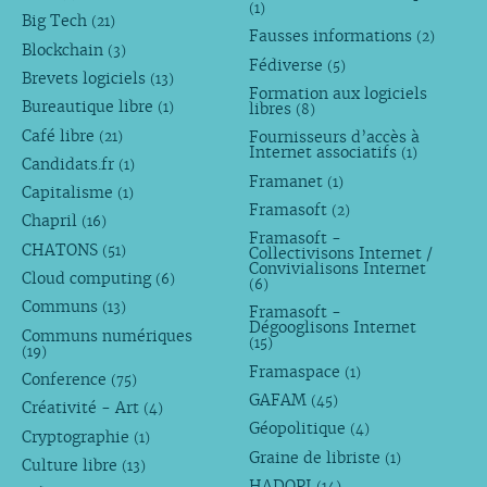
(1)
Big Tech
(21)
Fausses informations
(2)
Blockchain
(3)
Fédiverse
(5)
Brevets logiciels
(13)
Formation aux logiciels
Bureautique libre
libres
(1)
(8)
Café libre
Fournisseurs d’accès à
(21)
Internet associatifs
(1)
Candidats.fr
(1)
Framanet
(1)
Capitalisme
(1)
Framasoft
(2)
Chapril
(16)
Framasoft -
CHATONS
(51)
Collectivisons Internet /
Convivialisons Internet
Cloud computing
(6)
(6)
Communs
(13)
Framasoft -
Dégooglisons Internet
Communs numériques
(15)
(19)
Framaspace
(1)
Conference
(75)
GAFAM
(45)
Créativité - Art
(4)
Géopolitique
(4)
Cryptographie
(1)
Graine de libriste
(1)
Culture libre
(13)
HADOPI
(14)