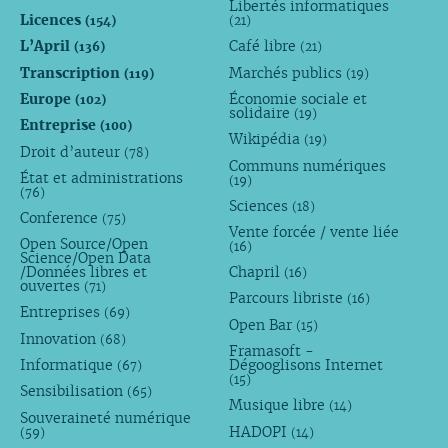
Libertés informatiques
Licences
(154)
(21)
L’April
Café libre
(136)
(21)
Transcription
Marchés publics
(119)
(19)
Europe
Économie sociale et
(102)
solidaire
(19)
Entreprise
(100)
Wikipédia
(19)
Droit d’auteur
(78)
Communs numériques
État et administrations
(19)
(76)
Sciences
(18)
Conference
(75)
Vente forcée / vente liée
Open Source/Open
(16)
Science/Open Data
/Données libres et
Chapril
(16)
ouvertes
(71)
Parcours libriste
(16)
Entreprises
(69)
Open Bar
(15)
Innovation
(68)
Framasoft -
Informatique
Dégooglisons Internet
(67)
(15)
Sensibilisation
(65)
Musique libre
(14)
Souveraineté numérique
HADOPI
(59)
(14)