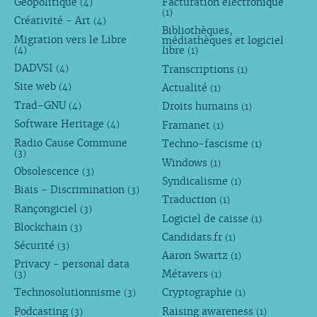
Géopolitique
Facturation électronique
(4)
(1)
Créativité - Art
(4)
Bibliothèques,
Migration vers le Libre
médiathèques et logiciel
libre
(4)
(1)
DADVSI
Transcriptions
(4)
(1)
Site web
Actualité
(4)
(1)
Trad-GNU
Droits humains
(4)
(1)
Software Heritage
Framanet
(4)
(1)
Radio Cause Commune
Techno-fascisme
(1)
(3)
Windows
(1)
Obsolescence
(3)
Syndicalisme
(1)
Biais - Discrimination
(3)
Traduction
(1)
Rançongiciel
(3)
Logiciel de caisse
(1)
Blockchain
(3)
Candidats.fr
(1)
Sécurité
(3)
Aaron Swartz
(1)
Privacy - personal data
Métavers
(3)
(1)
Technosolutionnisme
Cryptographie
(3)
(1)
Podcasting
Raising awareness
(3)
(1)