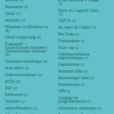
Archive
et de retouche d’image
(8)
(2)
Mastodon
(8)
Pacte du Logiciel Libre
Santé
(7)
(2)
Aprilien
TAFTA
(7)
(2)
Windows 10/Windows 11
Au cœur de l’April
(2)
(6)
Ma Dada
(2)
Cloud computing
(6)
Framaspace
(1)
Framasoft -
Collectivisons Internet /
Start-up
(1)
Convivialisons Internet
Vidéosurveillance
(6)
algorithmique
(1)
Inclusion numérique
(6)
Capitalisme
(1)
Jeux libres
(5)
Monnaie libre
(1)
Vidéosurveillance
(5)
Bureautique libre
(1)
ACTA
(5)
Plateformes
(1)
RGI
(5)
VPN
(1)
Fédiverse
(5)
Langage de
Sobriété
programmation
(4)
(1)
AdieuWindows
Ordinateur quantique
(4)
(1)