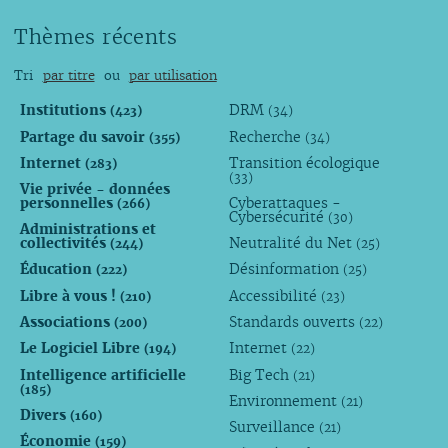
Thèmes récents
Tri
par titre
ou
par utilisation
Institutions
DRM
(423)
(34)
Partage du savoir
Recherche
(355)
(34)
Internet
Transition écologique
(283)
(33)
Vie privée - données
personnelles
Cyberattaques -
(266)
Cybersécurité
(30)
Administrations et
collectivités
Neutralité du Net
(244)
(25)
Éducation
Désinformation
(222)
(25)
Libre à vous !
Accessibilité
(210)
(23)
Associations
Standards ouverts
(200)
(22)
Le Logiciel Libre
Internet
(194)
(22)
Intelligence artificielle
Big Tech
(21)
(185)
Environnement
(21)
Divers
(160)
Surveillance
(21)
Économie
(159)