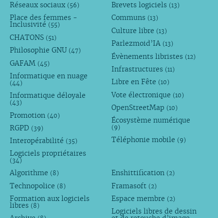
Réseaux sociaux
Brevets logiciels
(56)
(13)
Place des femmes -
Communs
(13)
Inclusivité
(55)
Culture libre
(13)
CHATONS
(51)
Parlezmoid’IA
(13)
Philosophie GNU
(47)
Évènements libristes
(12)
GAFAM
(45)
Infrastructures
(11)
Informatique en nuage
Libre en Fête
(10)
(44)
Vote électronique
Informatique déloyale
(10)
(43)
OpenStreetMap
(10)
Promotion
(40)
Écosystème numérique
RGPD
(9)
(39)
Téléphonie mobile
Interopérabilité
(9)
(35)
Logiciels propriétaires
(34)
Algorithme
Enshittification
(8)
(2)
Technopolice
Framasoft
(8)
(2)
Formation aux logiciels
Espace membre
(2)
libres
(8)
Logiciels libres de dessin