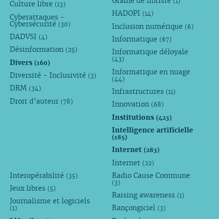
Graine de libriste
(1)
Culture libre
(13)
HADOPI
(14)
Cyberattaques -
Cybersécurité
(30)
Inclusion numérique
(6)
DADVSI
(4)
Informatique
(67)
Désinformation
(25)
Informatique déloyale
(43)
Divers
(160)
Informatique en nuage
Diversité - Inclusivité
(3)
(44)
DRM
(34)
Infrastructures
(11)
Droit d’auteur
(78)
Innovation
(68)
Institutions
(423)
Intelligence artificielle
(185)
Internet
(283)
Internet
(22)
Interopérabilité
Radio Cause Commune
(35)
(3)
Jeux libres
(5)
Raising awareness
(1)
Journalisme et logiciels
Rançongiciel
(1)
(3)