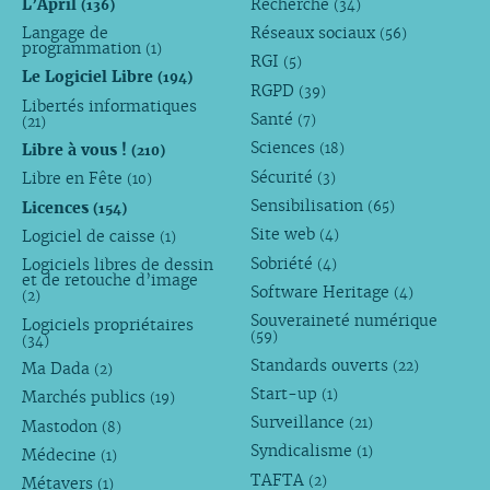
L’April
Recherche
(136)
(34)
Langage de
Réseaux sociaux
(56)
programmation
(1)
RGI
(5)
Le Logiciel Libre
(194)
RGPD
(39)
Libertés informatiques
Santé
(7)
(21)
Sciences
Libre à vous !
(18)
(210)
Sécurité
Libre en Fête
(3)
(10)
Sensibilisation
Licences
(65)
(154)
Site web
Logiciel de caisse
(4)
(1)
Sobriété
Logiciels libres de dessin
(4)
et de retouche d’image
Software Heritage
(4)
(2)
Souveraineté numérique
Logiciels propriétaires
(59)
(34)
Standards ouverts
(22)
Ma Dada
(2)
Start-up
(1)
Marchés publics
(19)
Surveillance
(21)
Mastodon
(8)
Syndicalisme
(1)
Médecine
(1)
TAFTA
(2)
Métavers
(1)