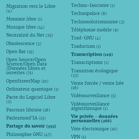
Techno-fascisme
(1)
Migration vers le Libre
(4)
Technopolice
(8)
Monnaie libre
(1)
Technosolutionnisme
(3)
Musique libre
(14)
Téléphonie mobile
(9)
Neutralité du Net
(25)
Trad-GNU
(4)
Obsolescence
(3)
Traduction
(1)
Open Bar
(15)
Transcription
(119)
Open Source/Open
Transcriptions
(1)
Science/Open Data
/Données libres et
Transition écologique
ouvertes
(71)
(33)
OpenStreetMap
(10)
Vente forcée / vente liée
(16)
Ordinateur quantique
(1)
Vidéosurveillance
(5)
Pacte du Logiciel Libre
(2)
Vidéosurveillance
algorithmique
(1)
Parcours libriste
(16)
Vie privée - données
Parlezmoid’IA
(13)
personnelles
(266)
Partage du savoir
(355)
Vote électronique
(10)
Philosophie GNU
(47)
VPN
(1)