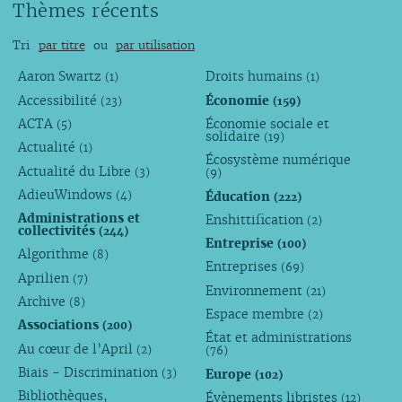
Thèmes récents
Tri
par titre
ou
par utilisation
Aaron Swartz
Droits humains
(1)
(1)
Accessibilité
Économie
(23)
(159)
ACTA
Économie sociale et
(5)
solidaire
(19)
Actualité
(1)
Écosystème numérique
Actualité du Libre
(3)
(9)
AdieuWindows
Éducation
(4)
(222)
Administrations et
Enshittification
(2)
collectivités
(244)
Entreprise
(100)
Algorithme
(8)
Entreprises
(69)
Aprilien
(7)
Environnement
(21)
Archive
(8)
Espace membre
(2)
Associations
(200)
État et administrations
Au cœur de l’April
(2)
(76)
Biais - Discrimination
Europe
(3)
(102)
Bibliothèques,
Évènements libristes
(12)