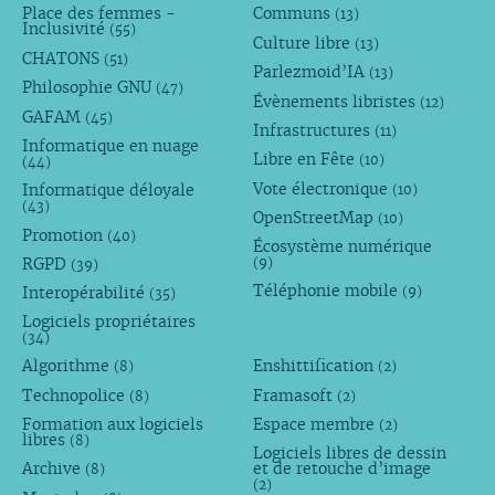
Place des femmes -
Communs
(13)
Inclusivité
(55)
Culture libre
(13)
CHATONS
(51)
Parlezmoid’IA
(13)
Philosophie GNU
(47)
Évènements libristes
(12)
GAFAM
(45)
Infrastructures
(11)
Informatique en nuage
Libre en Fête
(10)
(44)
Vote électronique
Informatique déloyale
(10)
(43)
OpenStreetMap
(10)
Promotion
(40)
Écosystème numérique
RGPD
(9)
(39)
Téléphonie mobile
Interopérabilité
(9)
(35)
Logiciels propriétaires
(34)
Algorithme
Enshittification
(8)
(2)
Technopolice
Framasoft
(8)
(2)
Formation aux logiciels
Espace membre
(2)
libres
(8)
Logiciels libres de dessin
Archive
et de retouche d’image
(8)
(2)