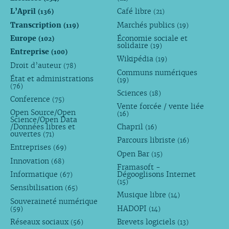
L’April
Café libre
(136)
(21)
Transcription
Marchés publics
(119)
(19)
Europe
Économie sociale et
(102)
solidaire
(19)
Entreprise
(100)
Wikipédia
(19)
Droit d’auteur
(78)
Communs numériques
État et administrations
(19)
(76)
Sciences
(18)
Conference
(75)
Vente forcée / vente liée
Open Source/Open
(16)
Science/Open Data
/Données libres et
Chapril
(16)
ouvertes
(71)
Parcours libriste
(16)
Entreprises
(69)
Open Bar
(15)
Innovation
(68)
Framasoft -
Informatique
Dégooglisons Internet
(67)
(15)
Sensibilisation
(65)
Musique libre
(14)
Souveraineté numérique
HADOPI
(59)
(14)
Réseaux sociaux
Brevets logiciels
(56)
(13)