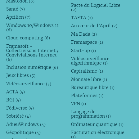
Mastodon
(8)
Pacte du Logiciel Libre
Santé
(7)
(2)
Aprilien
TAFTA
(7)
(2)
Windows 10/Windows 11
Au cœur de l’April
(2)
(6)
Ma Dada
(2)
Cloud computing
(6)
Framaspace
(1)
Framasoft -
Collectivisons Internet /
Start-up
(1)
Convivialisons Internet
Vidéosurveillance
(6)
algorithmique
(1)
Inclusion numérique
(6)
Capitalisme
(1)
Jeux libres
(5)
Monnaie libre
(1)
Vidéosurveillance
(5)
Bureautique libre
(1)
ACTA
(5)
Plateformes
(1)
RGI
(5)
VPN
(1)
Fédiverse
(5)
Langage de
Sobriété
programmation
(4)
(1)
AdieuWindows
Ordinateur quantique
(4)
(1)
Géopolitique
Facturation électronique
(4)
(1)