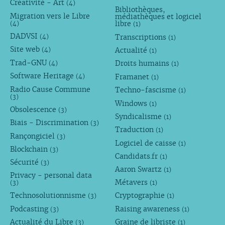
Créativité - Art
(4)
Bibliothèques,
Migration vers le Libre
médiathèques et logiciel
libre
(4)
(1)
DADVSI
Transcriptions
(4)
(1)
Site web
Actualité
(4)
(1)
Trad-GNU
Droits humains
(4)
(1)
Software Heritage
Framanet
(4)
(1)
Radio Cause Commune
Techno-fascisme
(1)
(3)
Windows
(1)
Obsolescence
(3)
Syndicalisme
(1)
Biais - Discrimination
(3)
Traduction
(1)
Rançongiciel
(3)
Logiciel de caisse
(1)
Blockchain
(3)
Candidats.fr
(1)
Sécurité
(3)
Aaron Swartz
(1)
Privacy - personal data
Métavers
(3)
(1)
Technosolutionnisme
Cryptographie
(3)
(1)
Podcasting
Raising awareness
(3)
(1)
Actualité du Libre
Graine de libriste
(3)
(1)