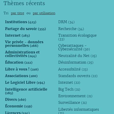
Thèmes récents
Tri
par titre
ou
par utilisation
Institutions
DRM
(423)
(34)
Partage du savoir
Recherche
(355)
(34)
Internet
Transition écologique
(283)
(33)
Vie privée - données
personnelles
Cyberattaques -
(266)
Cybersécurité
(30)
Administrations et
collectivités
Neutralité du Net
(244)
(25)
Éducation
Désinformation
(222)
(25)
Libre à vous !
Accessibilité
(210)
(23)
Associations
Standards ouverts
(200)
(22)
Le Logiciel Libre
Internet
(194)
(22)
Intelligence artificielle
Big Tech
(21)
(185)
Environnement
(21)
Divers
(160)
Surveillance
(21)
Économie
(159)
Libertés informatiques
Licences
(154)
(21)