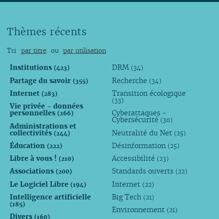
Thèmes récents
Tri
par titre
ou
par utilisation
Institutions
DRM
(423)
(34)
Partage du savoir
Recherche
(355)
(34)
Internet
Transition écologique
(283)
(33)
Vie privée - données
personnelles
Cyberattaques -
(266)
Cybersécurité
(30)
Administrations et
collectivités
Neutralité du Net
(244)
(25)
Éducation
Désinformation
(222)
(25)
Libre à vous !
Accessibilité
(210)
(23)
Associations
Standards ouverts
(200)
(22)
Le Logiciel Libre
Internet
(194)
(22)
Intelligence artificielle
Big Tech
(21)
(185)
Environnement
(21)
Divers
(160)