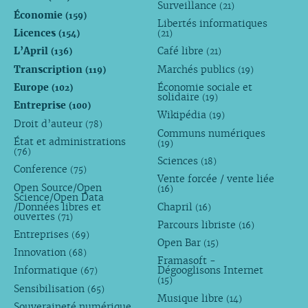
Surveillance
(21)
Économie
(159)
Libertés informatiques
Licences
(154)
(21)
L’April
Café libre
(136)
(21)
Transcription
Marchés publics
(119)
(19)
Europe
Économie sociale et
(102)
solidaire
(19)
Entreprise
(100)
Wikipédia
(19)
Droit d’auteur
(78)
Communs numériques
État et administrations
(19)
(76)
Sciences
(18)
Conference
(75)
Vente forcée / vente liée
Open Source/Open
(16)
Science/Open Data
/Données libres et
Chapril
(16)
ouvertes
(71)
Parcours libriste
(16)
Entreprises
(69)
Open Bar
(15)
Innovation
(68)
Framasoft -
Informatique
Dégooglisons Internet
(67)
(15)
Sensibilisation
(65)
Musique libre
(14)
Souveraineté numérique