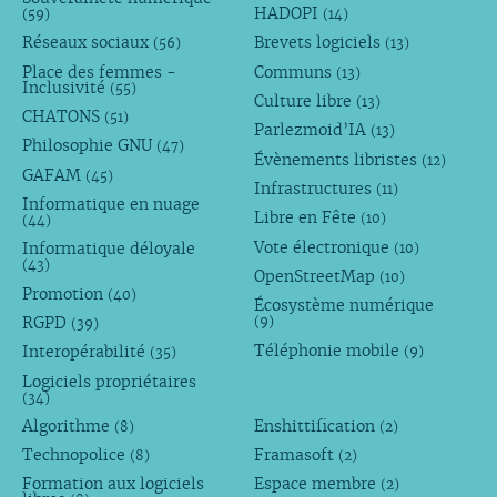
HADOPI
(59)
(14)
Réseaux sociaux
Brevets logiciels
(56)
(13)
Place des femmes -
Communs
(13)
Inclusivité
(55)
Culture libre
(13)
CHATONS
(51)
Parlezmoid’IA
(13)
Philosophie GNU
(47)
Évènements libristes
(12)
GAFAM
(45)
Infrastructures
(11)
Informatique en nuage
Libre en Fête
(10)
(44)
Vote électronique
Informatique déloyale
(10)
(43)
OpenStreetMap
(10)
Promotion
(40)
Écosystème numérique
RGPD
(9)
(39)
Téléphonie mobile
Interopérabilité
(9)
(35)
Logiciels propriétaires
(34)
Algorithme
Enshittification
(8)
(2)
Technopolice
Framasoft
(8)
(2)
Formation aux logiciels
Espace membre
(2)