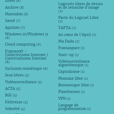
libres
(8)
Logiciels libres de dessin
Archive
et de retouche d’image
(8)
(2)
Mastodon
(8)
Pacte du Logiciel Libre
Santé
(7)
(2)
Aprilien
TAFTA
(7)
(2)
Windows 10/Windows 11
Au cœur de l’April
(2)
(6)
Ma Dada
(2)
Cloud computing
(6)
Framaspace
(1)
Framasoft -
Collectivisons Internet /
Start-up
(1)
Convivialisons Internet
Vidéosurveillance
(6)
algorithmique
(1)
Inclusion numérique
(6)
Capitalisme
(1)
Jeux libres
(5)
Monnaie libre
(1)
Vidéosurveillance
(5)
Bureautique libre
(1)
ACTA
(5)
Plateformes
(1)
RGI
(5)
VPN
(1)
Fédiverse
(5)
Langage de
Sobriété
programmation
(4)
(1)