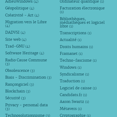
AdieuWindows
Ordinateur quantique
(4)
(1)
Géopolitique
Facturation électronique
(4)
(1)
Créativité - Art
(4)
Bibliothèques,
Migration vers le Libre
médiathèques et logiciel
libre
(4)
(1)
DADVSI
Transcriptions
(4)
(1)
Site web
Actualité
(4)
(1)
Trad-GNU
Droits humains
(4)
(1)
Software Heritage
Framanet
(4)
(1)
Radio Cause Commune
Techno-fascisme
(1)
(3)
Windows
(1)
Obsolescence
(3)
Syndicalisme
(1)
Biais - Discrimination
(3)
Traduction
(1)
Rançongiciel
(3)
Logiciel de caisse
(1)
Blockchain
(3)
Candidats.fr
(1)
Sécurité
(3)
Aaron Swartz
(1)
Privacy - personal data
Métavers
(3)
(1)
Technosolutionnisme
Cryptographie
(3)
(1)