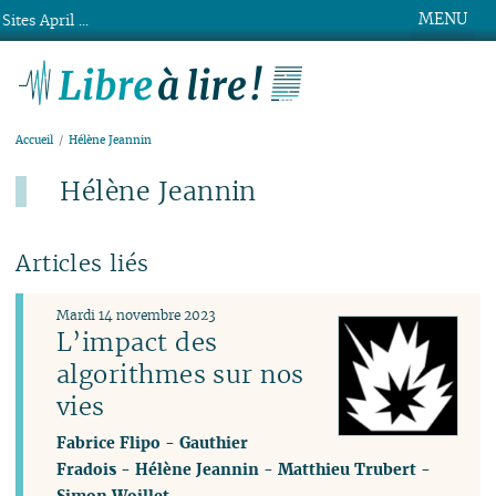
MENU
Sites April ...
Libre à lire !
Accueil
Hélène Jeannin
Hélène Jeannin
Articles liés
Mardi 14 novembre 2023
L’impact des
algorithmes sur nos
vies
Fabrice Flipo
-
Gauthier
Fradois
-
Hélène Jeannin
-
Matthieu Trubert
-
Simon Woillet