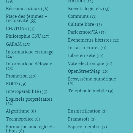
HADOPI
(59)
(14)
Réseaux sociaux
Brevets logiciels
(56)
(13)
Place des femmes -
Communs
(13)
Inclusivité
(55)
Culture libre
(13)
CHATONS
(51)
Parlezmoid’IA
(13)
Philosophie GNU
(47)
Évènements libristes
(12)
GAFAM
(45)
Infrastructures
(11)
Informatique en nuage
Libre en Fête
(10)
(44)
Vote électronique
Informatique déloyale
(10)
(43)
OpenStreetMap
(10)
Promotion
(40)
Écosystème numérique
RGPD
(9)
(39)
Téléphonie mobile
Interopérabilité
(9)
(35)
Logiciels propriétaires
(34)
Algorithme
Enshittification
(8)
(2)
Technopolice
Framasoft
(8)
(2)
Formation aux logiciels
Espace membre
(2)
libres
(8)