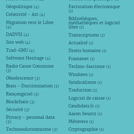
Géopolitique
Facturation électronique
(4)
(1)
Créativité - Art
(4)
Bibliothèques,
Migration vers le Libre
médiathèques et logiciel
libre
(4)
(1)
DADVSI
Transcriptions
(4)
(1)
Site web
Actualité
(4)
(1)
Trad-GNU
Droits humains
(4)
(1)
Software Heritage
Framanet
(4)
(1)
Radio Cause Commune
Techno-fascisme
(1)
(3)
Windows
(1)
Obsolescence
(3)
Syndicalisme
(1)
Biais - Discrimination
(3)
Traduction
(1)
Rançongiciel
(3)
Logiciel de caisse
(1)
Blockchain
(3)
Candidats.fr
(1)
Sécurité
(3)
Aaron Swartz
(1)
Privacy - personal data
Métavers
(3)
(1)
Technosolutionnisme
Cryptographie
(3)
(1)