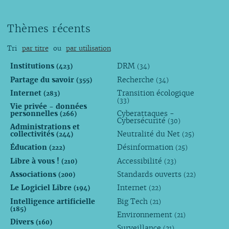
Thèmes récents
Tri
par titre
ou
par utilisation
Institutions
DRM
(423)
(34)
Partage du savoir
Recherche
(355)
(34)
Internet
Transition écologique
(283)
(33)
Vie privée - données
personnelles
Cyberattaques -
(266)
Cybersécurité
(30)
Administrations et
collectivités
Neutralité du Net
(244)
(25)
Éducation
Désinformation
(222)
(25)
Libre à vous !
Accessibilité
(210)
(23)
Associations
Standards ouverts
(200)
(22)
Le Logiciel Libre
Internet
(194)
(22)
Intelligence artificielle
Big Tech
(21)
(185)
Environnement
(21)
Divers
(160)
Surveillance
(21)