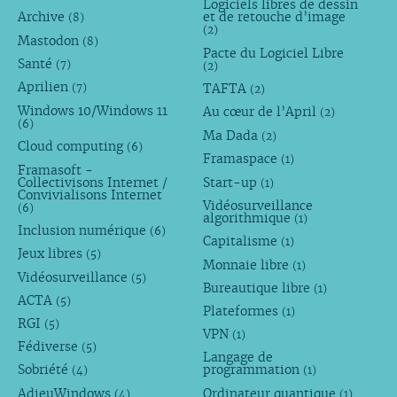
Logiciels libres de dessin
Archive
et de retouche d’image
(8)
(2)
Mastodon
(8)
Pacte du Logiciel Libre
Santé
(7)
(2)
Aprilien
TAFTA
(7)
(2)
Windows 10/Windows 11
Au cœur de l’April
(2)
(6)
Ma Dada
(2)
Cloud computing
(6)
Framaspace
(1)
Framasoft -
Collectivisons Internet /
Start-up
(1)
Convivialisons Internet
Vidéosurveillance
(6)
algorithmique
(1)
Inclusion numérique
(6)
Capitalisme
(1)
Jeux libres
(5)
Monnaie libre
(1)
Vidéosurveillance
(5)
Bureautique libre
(1)
ACTA
(5)
Plateformes
(1)
RGI
(5)
VPN
(1)
Fédiverse
(5)
Langage de
Sobriété
programmation
(4)
(1)
AdieuWindows
Ordinateur quantique
(4)
(1)