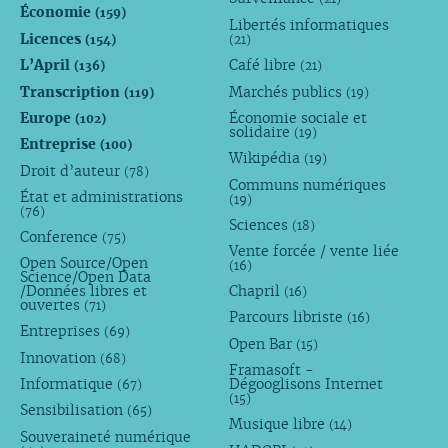
Économie
(159)
Libertés informatiques
Licences
(154)
(21)
L’April
Café libre
(136)
(21)
Transcription
Marchés publics
(119)
(19)
Europe
Économie sociale et
(102)
solidaire
(19)
Entreprise
(100)
Wikipédia
(19)
Droit d’auteur
(78)
Communs numériques
État et administrations
(19)
(76)
Sciences
(18)
Conference
(75)
Vente forcée / vente liée
Open Source/Open
(16)
Science/Open Data
/Données libres et
Chapril
(16)
ouvertes
(71)
Parcours libriste
(16)
Entreprises
(69)
Open Bar
(15)
Innovation
(68)
Framasoft -
Informatique
Dégooglisons Internet
(67)
(15)
Sensibilisation
(65)
Musique libre
(14)
Souveraineté numérique