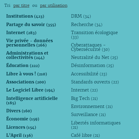
Tri
par titre
ou
par utilisation
Institutions
DRM
(423)
(34)
Partage du savoir
Recherche
(355)
(34)
Internet
Transition écologique
(283)
(33)
Vie privée - données
personnelles
Cyberattaques -
(266)
Cybersécurité
(30)
Administrations et
collectivités
Neutralité du Net
(244)
(25)
Éducation
Désinformation
(222)
(25)
Libre à vous !
Accessibilité
(210)
(23)
Associations
Standards ouverts
(200)
(22)
Le Logiciel Libre
Internet
(194)
(22)
Intelligence artificielle
Big Tech
(21)
(185)
Environnement
(21)
Divers
(160)
Surveillance
(21)
Économie
(159)
Libertés informatiques
Licences
(154)
(21)
L’April
Café libre
(136)
(21)