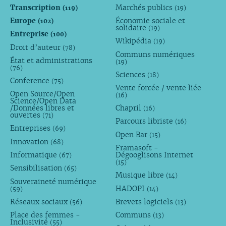
Transcription
Marchés publics
(119)
(19)
Europe
Économie sociale et
(102)
solidaire
(19)
Entreprise
(100)
Wikipédia
(19)
Droit d’auteur
(78)
Communs numériques
État et administrations
(19)
(76)
Sciences
(18)
Conference
(75)
Vente forcée / vente liée
Open Source/Open
(16)
Science/Open Data
/Données libres et
Chapril
(16)
ouvertes
(71)
Parcours libriste
(16)
Entreprises
(69)
Open Bar
(15)
Innovation
(68)
Framasoft -
Informatique
Dégooglisons Internet
(67)
(15)
Sensibilisation
(65)
Musique libre
(14)
Souveraineté numérique
HADOPI
(59)
(14)
Réseaux sociaux
Brevets logiciels
(56)
(13)
Place des femmes -
Communs
(13)
Inclusivité
(55)