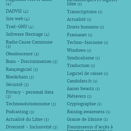
libre
(4)
(1)
DADVSI
Transcriptions
(4)
(1)
Site web
Actualité
(4)
(1)
Trad-GNU
Droits humains
(4)
(1)
Software Heritage
Framanet
(4)
(1)
Radio Cause Commune
Techno-fascisme
(1)
(3)
Windows
(1)
Obsolescence
(3)
Syndicalisme
(1)
Biais - Discrimination
(3)
Traduction
(1)
Rançongiciel
(3)
Logiciel de caisse
(1)
Blockchain
(3)
Candidats.fr
(1)
Sécurité
(3)
Aaron Swartz
(1)
Privacy - personal data
Métavers
(3)
(1)
Technosolutionnisme
Cryptographie
(3)
(1)
Podcasting
Raising awareness
(3)
(1)
Actualité du Libre
Graine de libriste
(3)
(1)
Diversité - Inclusivité
Fournisseurs d’accès à
(3)