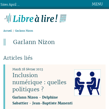
MENU
Sites April ...
Libre à lire !
Accueil
Garlann Nizon
Garlann Nizon
Articles liés
Mardi 28 février 2023
Inclusion
numérique : quelles
politiques ?
Garlann Nizon
-
Delphine
Sabattier
-
Jean-Baptiste Manenti