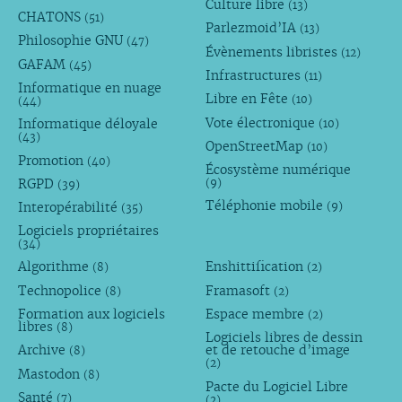
Culture libre
(13)
CHATONS
(51)
Parlezmoid’IA
(13)
Philosophie GNU
(47)
Évènements libristes
(12)
GAFAM
(45)
Infrastructures
(11)
Informatique en nuage
Libre en Fête
(10)
(44)
Vote électronique
Informatique déloyale
(10)
(43)
OpenStreetMap
(10)
Promotion
(40)
Écosystème numérique
RGPD
(9)
(39)
Téléphonie mobile
Interopérabilité
(9)
(35)
Logiciels propriétaires
(34)
Algorithme
Enshittification
(8)
(2)
Technopolice
Framasoft
(8)
(2)
Formation aux logiciels
Espace membre
(2)
libres
(8)
Logiciels libres de dessin
Archive
et de retouche d’image
(8)
(2)
Mastodon
(8)
Pacte du Logiciel Libre
Santé
(7)
(2)