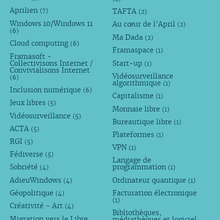
Aprilien
TAFTA
(7)
(2)
Windows 10/Windows 11
Au cœur de l’April
(2)
(6)
Ma Dada
(2)
Cloud computing
(6)
Framaspace
(1)
Framasoft -
Collectivisons Internet /
Start-up
(1)
Convivialisons Internet
Vidéosurveillance
(6)
algorithmique
(1)
Inclusion numérique
(6)
Capitalisme
(1)
Jeux libres
(5)
Monnaie libre
(1)
Vidéosurveillance
(5)
Bureautique libre
(1)
ACTA
(5)
Plateformes
(1)
RGI
(5)
VPN
(1)
Fédiverse
(5)
Langage de
Sobriété
programmation
(4)
(1)
AdieuWindows
Ordinateur quantique
(4)
(1)
Géopolitique
Facturation électronique
(4)
(1)
Créativité - Art
(4)
Bibliothèques,
Migration vers le Libre
médiathèques et logiciel