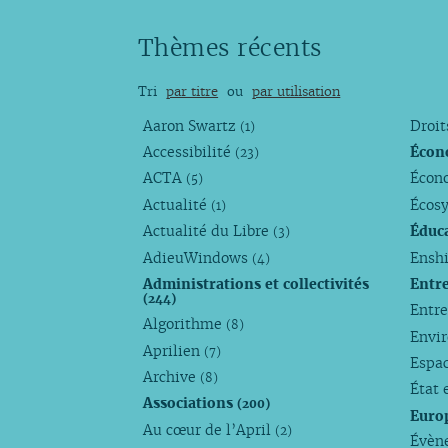
Thèmes récents
Tri
par titre
ou
par utilisation
Aaron Swartz
Droi
(1)
Accessibilité
Écon
(23)
ACTA
Écono
(5)
Actualité
Écos
(1)
Actualité du Libre
Éduc
(3)
AdieuWindows
Enshi
(4)
Administrations et collectivités
Entr
(244)
Entr
Algorithme
(8)
Envi
Aprilien
(7)
Espa
Archive
(8)
État 
Associations
(200)
Euro
Au cœur de l’April
(2)
Évèn