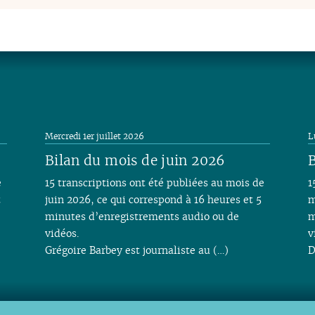
Mercredi 1er juillet 2026
L
Bilan du mois de juin 2026
B
e
15 transcriptions ont été publiées au mois de
1
t
juin 2026, ce qui correspond à 16 heures et 5
m
minutes d’enregistrements audio ou de
m
vidéos.
v
Grégoire Barbey est journaliste au (…)
D