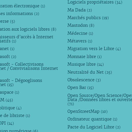
Logiciels propriétaires
(34)
ration électronique
(1)
Ma Dada
(2)
ses informations
(2)
Marchés publics
(19)
verse
(5)
Mastodon
(8)
tion aux logiciels libres
(8)
Médecine
(1)
isseurs d’accès à Internet
iatifs
Métavers
(1)
(1)
anet
Migration vers le Libre
(1)
(4)
asoft
Monnaie libre
(2)
(1)
soft - Collectivisons
Musique libre
(14)
net / Convivialisons Internet
Neutralité du Net
(25)
Obsolescence
asoft - Dégooglisons
(3)
rnet
(15)
Open Bar
(15)
aspace
(1)
Open Source/Open Science/Ope
Data /Données libres et ouvert
AM
(45)
(71)
olitique
(4)
OpenStreetMap
(10)
e de libriste
(1)
Ordinateur quantique
(1)
OPI
(14)
Pacte du Logiciel Libre
(2)
usion numérique
(6)