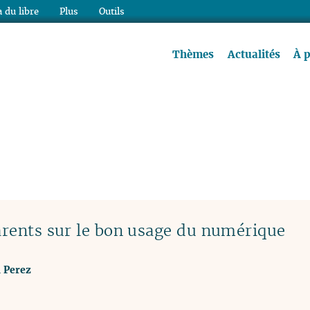
 du libre
Plus
Outils
re à lire !
Thèmes
Actualités
À 
parents sur le bon usage du numérique
 Perez