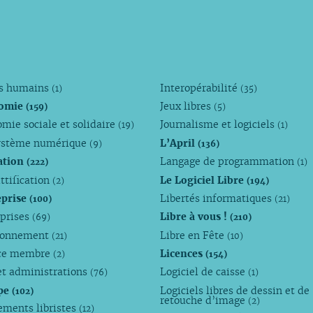
ts humains
Interopérabilité
(1)
(35)
omie
Jeux libres
(159)
(5)
mie sociale et solidaire
Journalisme et logiciels
(19)
(1)
ystème numérique
L’April
(9)
(136)
ation
Langage de programmation
(222)
(1)
ttification
Le Logiciel Libre
(2)
(194)
eprise
Libertés informatiques
(100)
(21)
eprises
Libre à vous !
(69)
(210)
ronnement
Libre en Fête
(21)
(10)
ce membre
Licences
(2)
(154)
et administrations
Logiciel de caisse
(76)
(1)
pe
Logiciels libres de dessin et de
(102)
retouche d’image
(2)
ements libristes
(12)