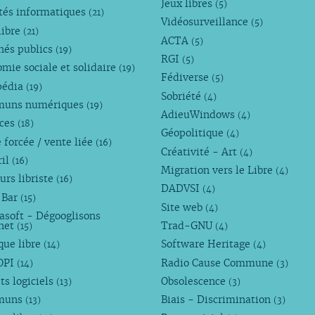
Jeux libres
(5)
tés informatiques
(21)
Vidéosurveillance
(5)
libre
(21)
ACTA
(5)
hés publics
(19)
RGI
(5)
mie sociale et solidaire
(19)
Fédiverse
(5)
pédia
(19)
Sobriété
(4)
uns numériques
(19)
AdieuWindows
(4)
nces
(18)
Géopolitique
(4)
 forcée / vente liée
(16)
Créativité - Art
(4)
ril
(16)
Migration vers le Libre
(4)
urs libriste
(16)
DADVSI
(4)
 Bar
(15)
Site web
(4)
asoft - Dégooglisons
rnet
Trad-GNU
(15)
(4)
que libre
Software Heritage
(14)
(4)
OPI
Radio Cause Commune
(14)
(3)
ts logiciels
Obsolescence
(13)
(3)
muns
Biais - Discrimination
(13)
(3)