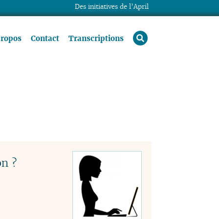
Des initiatives de l’April
rechercher
propos
Contact
Transcriptions
on ?