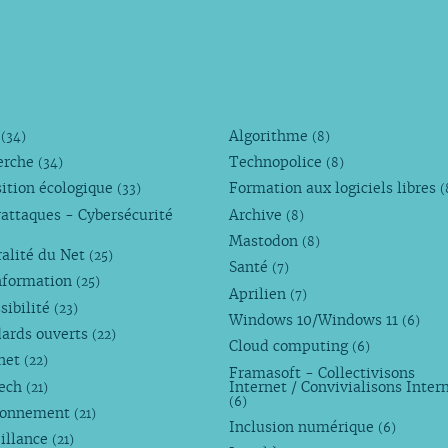
M
Algorithme
(34)
(8)
erche
Technopolice
(34)
(8)
ition écologique
Formation aux logiciels libres
(33)
(
attaques - Cybersécurité
Archive
(8)
Mastodon
(8)
alité du Net
(25)
Santé
(7)
nformation
(25)
Aprilien
(7)
sibilité
(23)
Windows 10/Windows 11
(6)
dards ouverts
(22)
Cloud computing
(6)
rnet
(22)
Framasoft - Collectivisons
Tech
Internet / Convivialisons Inter
(21)
(6)
ronnement
(21)
Inclusion numérique
(6)
illance
(21)