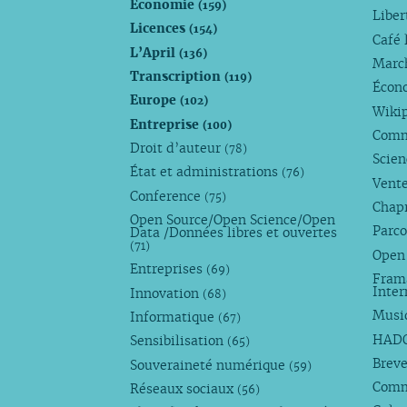
Économie
(159)
Liber
Licences
(154)
Café 
L’April
(136)
Marc
Transcription
(119)
Écono
Europe
(102)
Wiki
Entreprise
(100)
Comm
Droit d’auteur
(78)
Scie
État et administrations
(76)
Vente
Conference
(75)
Chap
Open Source/Open Science/Open
Parco
Data /Données libres et ouvertes
(71)
Open
Entreprises
(69)
Fram
Inte
Innovation
(68)
Musi
Informatique
(67)
HAD
Sensibilisation
(65)
Breve
Souveraineté numérique
(59)
Com
Réseaux sociaux
(56)