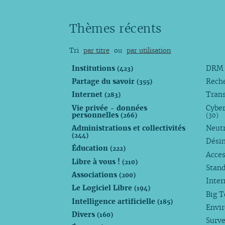
Thèmes récents
Tri
par titre
ou
par utilisation
Institutions
DR
(423)
Partage du savoir
Rech
(355)
Internet
Trans
(283)
Vie privée - données
Cyber
personnelles
(266)
(30)
Administrations et collectivités
Neutr
(244)
Dési
Éducation
(222)
Acces
Libre à vous !
(210)
Stan
Associations
(200)
Inte
Le Logiciel Libre
(194)
Big 
Intelligence artificielle
(185)
Envi
Divers
(160)
Surve