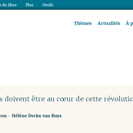
 du libre
Plus
Outils
re à lire !
Thèmes
Actualités
À 
 doivent être au cœur de cette révoluti
rron
-
Hélène Deckx van Ruys