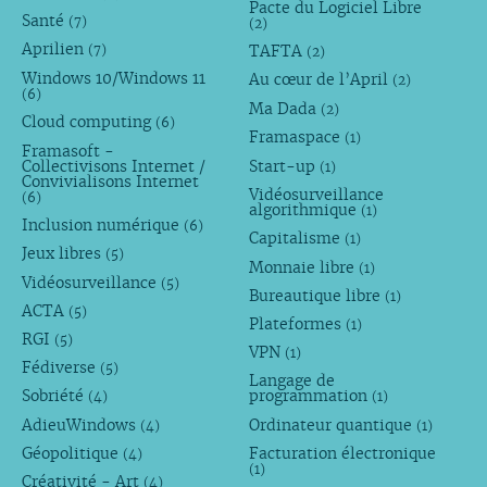
Pacte du Logiciel Libre
Santé
(7)
(2)
Aprilien
TAFTA
(7)
(2)
Windows 10/Windows 11
Au cœur de l’April
(2)
(6)
Ma Dada
(2)
Cloud computing
(6)
Framaspace
(1)
Framasoft -
Collectivisons Internet /
Start-up
(1)
Convivialisons Internet
Vidéosurveillance
(6)
algorithmique
(1)
Inclusion numérique
(6)
Capitalisme
(1)
Jeux libres
(5)
Monnaie libre
(1)
Vidéosurveillance
(5)
Bureautique libre
(1)
ACTA
(5)
Plateformes
(1)
RGI
(5)
VPN
(1)
Fédiverse
(5)
Langage de
Sobriété
programmation
(4)
(1)
AdieuWindows
Ordinateur quantique
(4)
(1)
Géopolitique
Facturation électronique
(4)
(1)
Créativité - Art
(4)