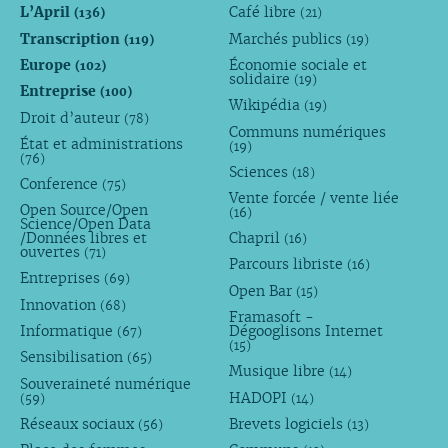
L’April
Café libre
(136)
(21)
Transcription
Marchés publics
(119)
(19)
Europe
Économie sociale et
(102)
solidaire
(19)
Entreprise
(100)
Wikipédia
(19)
Droit d’auteur
(78)
Communs numériques
État et administrations
(19)
(76)
Sciences
(18)
Conference
(75)
Vente forcée / vente liée
Open Source/Open
(16)
Science/Open Data
/Données libres et
Chapril
(16)
ouvertes
(71)
Parcours libriste
(16)
Entreprises
(69)
Open Bar
(15)
Innovation
(68)
Framasoft -
Informatique
Dégooglisons Internet
(67)
(15)
Sensibilisation
(65)
Musique libre
(14)
Souveraineté numérique
HADOPI
(59)
(14)
Réseaux sociaux
Brevets logiciels
(56)
(13)