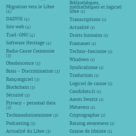
Bibliothèques,
Migration vers le Libre
médiathèques et logiciel
libre
(4)
(1)
DADVSI
Transcriptions
(4)
(1)
Site web
Actualité
(4)
(1)
Trad-GNU
Droits humains
(4)
(1)
Software Heritage
Framanet
(4)
(1)
Radio Cause Commune
Techno-fascisme
(1)
(3)
Windows
(1)
Obsolescence
(3)
Syndicalisme
(1)
Biais - Discrimination
(3)
Traduction
(1)
Rançongiciel
(3)
Logiciel de caisse
(1)
Blockchain
(3)
Candidats.fr
(1)
Sécurité
(3)
Aaron Swartz
(1)
Privacy - personal data
Métavers
(3)
(1)
Technosolutionnisme
Cryptographie
(3)
(1)
Podcasting
Raising awareness
(3)
(1)
Actualité du Libre
Graine de libriste
(3)
(1)