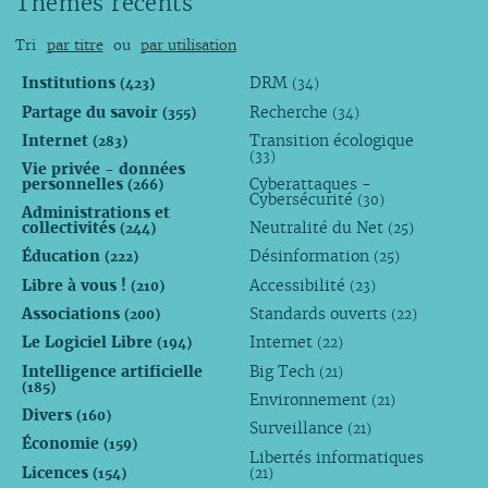
Thèmes récents
Tri
par titre
ou
par utilisation
Institutions
DRM
(423)
(34)
Partage du savoir
Recherche
(355)
(34)
Internet
Transition écologique
(283)
(33)
Vie privée - données
personnelles
Cyberattaques -
(266)
Cybersécurité
(30)
Administrations et
collectivités
Neutralité du Net
(244)
(25)
Éducation
Désinformation
(222)
(25)
Libre à vous !
Accessibilité
(210)
(23)
Associations
Standards ouverts
(200)
(22)
Le Logiciel Libre
Internet
(194)
(22)
Intelligence artificielle
Big Tech
(21)
(185)
Environnement
(21)
Divers
(160)
Surveillance
(21)
Économie
(159)
Libertés informatiques
Licences
(154)
(21)