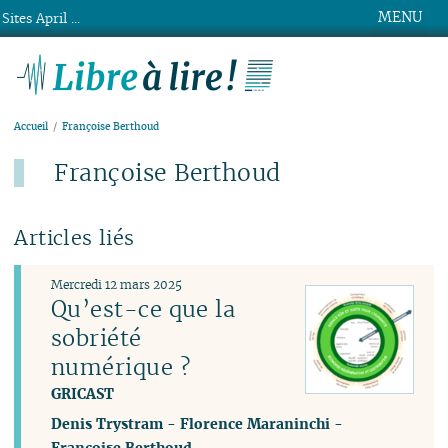
MENU
Sites April ...
Libre à lire !
Accueil
Françoise Berthoud
Françoise Berthoud
Articles liés
Mercredi 12 mars 2025
Qu’est-ce que la
sobriété
numérique ?
GRICAST
Denis Trystram
-
Florence Maraninchi
-
Françoise Berthoud