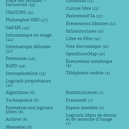
Place des femmes -
Communs
(13)
Inclusivité
(55)
Culture libre
(13)
CHATONS
(51)
Parlezmoid’IA
(13)
Philosophie GNU
(47)
Évènements libristes
(12)
GAFAM
(45)
Infrastructures
(11)
Informatique en nuage
Libre en Fête
(10)
(44)
Vote électronique
Informatique déloyale
(10)
(43)
OpenStreetMap
(10)
Promotion
(40)
Écosystème numérique
RGPD
(9)
(39)
Téléphonie mobile
Interopérabilité
(9)
(35)
Logiciels propriétaires
(34)
Algorithme
Enshittification
(8)
(2)
Technopolice
Framasoft
(8)
(2)
Formation aux logiciels
Espace membre
(2)
libres
(8)
Logiciels libres de dessin
Archive
et de retouche d’image
(8)
(2)
Mastodon
(8)