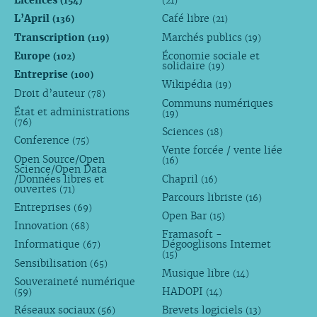
Licences
(154)
(21)
L’April
Café libre
(136)
(21)
Transcription
Marchés publics
(119)
(19)
Europe
Économie sociale et
(102)
solidaire
(19)
Entreprise
(100)
Wikipédia
(19)
Droit d’auteur
(78)
Communs numériques
État et administrations
(19)
(76)
Sciences
(18)
Conference
(75)
Vente forcée / vente liée
Open Source/Open
(16)
Science/Open Data
/Données libres et
Chapril
(16)
ouvertes
(71)
Parcours libriste
(16)
Entreprises
(69)
Open Bar
(15)
Innovation
(68)
Framasoft -
Informatique
Dégooglisons Internet
(67)
(15)
Sensibilisation
(65)
Musique libre
(14)
Souveraineté numérique
HADOPI
(59)
(14)
Réseaux sociaux
Brevets logiciels
(56)
(13)