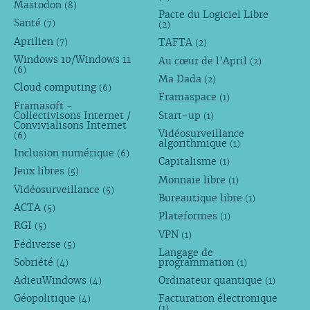
Mastodon
(8)
Pacte du Logiciel Libre
Santé
(7)
(2)
Aprilien
TAFTA
(7)
(2)
Windows 10/Windows 11
Au cœur de l’April
(2)
(6)
Ma Dada
(2)
Cloud computing
(6)
Framaspace
(1)
Framasoft -
Collectivisons Internet /
Start-up
(1)
Convivialisons Internet
Vidéosurveillance
(6)
algorithmique
(1)
Inclusion numérique
(6)
Capitalisme
(1)
Jeux libres
(5)
Monnaie libre
(1)
Vidéosurveillance
(5)
Bureautique libre
(1)
ACTA
(5)
Plateformes
(1)
RGI
(5)
VPN
(1)
Fédiverse
(5)
Langage de
Sobriété
programmation
(4)
(1)
AdieuWindows
Ordinateur quantique
(4)
(1)
Géopolitique
Facturation électronique
(4)
(1)