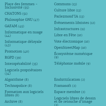
Place des femmes -
Communs
(13)
Inclusivité
(55)
Culture libre
(13)
CHATONS
(51)
Parlezmoid’IA
(13)
Philosophie GNU
(47)
Évènements libristes
(12)
GAFAM
(45)
Infrastructures
(11)
Informatique en nuage
Libre en Fête
(10)
(44)
Vote électronique
Informatique déloyale
(10)
(43)
OpenStreetMap
(10)
Promotion
(40)
Écosystème numérique
RGPD
(9)
(39)
Téléphonie mobile
Interopérabilité
(9)
(35)
Logiciels propriétaires
(34)
Algorithme
Enshittification
(8)
(2)
Technopolice
Framasoft
(8)
(2)
Formation aux logiciels
Espace membre
(2)
libres
(8)
Logiciels libres de dessin
Archive
et de retouche d’image
(8)
(2)