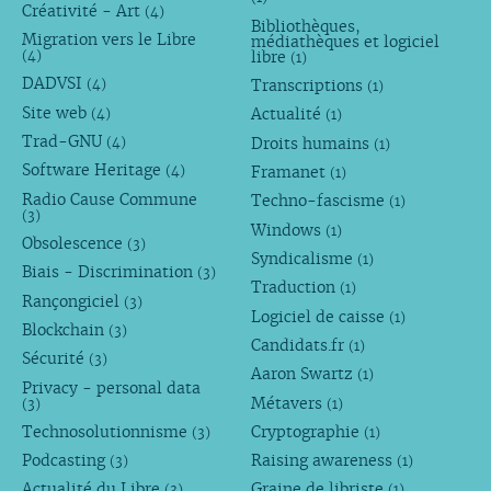
Créativité - Art
(4)
Bibliothèques,
Migration vers le Libre
médiathèques et logiciel
libre
(4)
(1)
DADVSI
Transcriptions
(4)
(1)
Site web
Actualité
(4)
(1)
Trad-GNU
Droits humains
(4)
(1)
Software Heritage
Framanet
(4)
(1)
Radio Cause Commune
Techno-fascisme
(1)
(3)
Windows
(1)
Obsolescence
(3)
Syndicalisme
(1)
Biais - Discrimination
(3)
Traduction
(1)
Rançongiciel
(3)
Logiciel de caisse
(1)
Blockchain
(3)
Candidats.fr
(1)
Sécurité
(3)
Aaron Swartz
(1)
Privacy - personal data
Métavers
(3)
(1)
Technosolutionnisme
Cryptographie
(3)
(1)
Podcasting
Raising awareness
(3)
(1)
Actualité du Libre
Graine de libriste
(3)
(1)