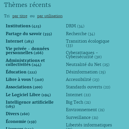
Thèmes récents
Tri
par titre
ou
par utilisation
Institutions
DRM
(423)
(34)
Partage du savoir
Recherche
(355)
(34)
Internet
Transition écologique
(283)
(33)
Vie privée - données
personnelles
Cyberattaques -
(266)
Cybersécurité
(30)
Administrations et
collectivités
Neutralité du Net
(244)
(25)
Éducation
Désinformation
(222)
(25)
Libre à vous !
Accessibilité
(210)
(23)
Associations
Standards ouverts
(200)
(22)
Le Logiciel Libre
Internet
(194)
(22)
Intelligence artificielle
Big Tech
(21)
(185)
Environnement
(21)
Divers
(160)
Surveillance
(21)
Économie
(159)
Libertés informatiques