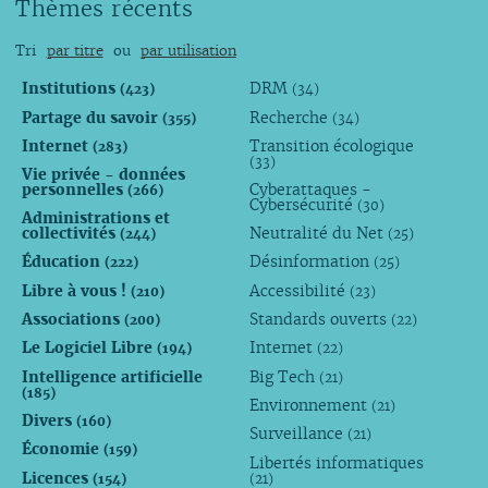
Thèmes récents
Tri
par titre
ou
par utilisation
Institutions
DRM
(423)
(34)
Partage du savoir
Recherche
(355)
(34)
Internet
Transition écologique
(283)
(33)
Vie privée - données
personnelles
Cyberattaques -
(266)
Cybersécurité
(30)
Administrations et
collectivités
Neutralité du Net
(244)
(25)
Éducation
Désinformation
(222)
(25)
Libre à vous !
Accessibilité
(210)
(23)
Associations
Standards ouverts
(200)
(22)
Le Logiciel Libre
Internet
(194)
(22)
Intelligence artificielle
Big Tech
(21)
(185)
Environnement
(21)
Divers
(160)
Surveillance
(21)
Économie
(159)
Libertés informatiques
Licences
(154)
(21)