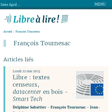
MENU
Sites April ...
Libre à lire !
Accueil
François Tournesac
François Tournesac
Articles liés
Lundi 22 mai 2023
Libre : textes
censeurs,
datacenter
en bois -
Smart Tech
Delphine Sabattier
-
François Tournesac
-
Jean-