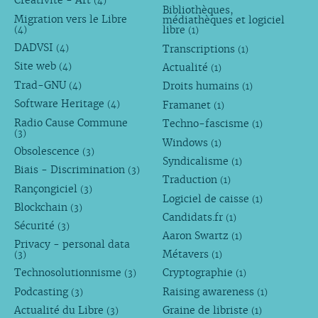
Créativité - Art
(4)
Bibliothèques,
Migration vers le Libre
médiathèques et logiciel
libre
(4)
(1)
DADVSI
Transcriptions
(4)
(1)
Site web
Actualité
(4)
(1)
Trad-GNU
Droits humains
(4)
(1)
Software Heritage
Framanet
(4)
(1)
Radio Cause Commune
Techno-fascisme
(1)
(3)
Windows
(1)
Obsolescence
(3)
Syndicalisme
(1)
Biais - Discrimination
(3)
Traduction
(1)
Rançongiciel
(3)
Logiciel de caisse
(1)
Blockchain
(3)
Candidats.fr
(1)
Sécurité
(3)
Aaron Swartz
(1)
Privacy - personal data
Métavers
(3)
(1)
Technosolutionnisme
Cryptographie
(3)
(1)
Podcasting
Raising awareness
(3)
(1)
Actualité du Libre
Graine de libriste
(3)
(1)