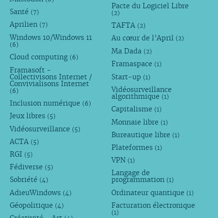
Pacte du Logiciel Libre
Santé
(7)
(2)
Aprilien
TAFTA
(7)
(2)
Windows 10/Windows 11
Au cœur de l’April
(2)
(6)
Ma Dada
(2)
Cloud computing
(6)
Framaspace
(1)
Framasoft -
Collectivisons Internet /
Start-up
(1)
Convivialisons Internet
Vidéosurveillance
(6)
algorithmique
(1)
Inclusion numérique
(6)
Capitalisme
(1)
Jeux libres
(5)
Monnaie libre
(1)
Vidéosurveillance
(5)
Bureautique libre
(1)
ACTA
(5)
Plateformes
(1)
RGI
(5)
VPN
(1)
Fédiverse
(5)
Langage de
Sobriété
programmation
(4)
(1)
AdieuWindows
Ordinateur quantique
(4)
(1)
Géopolitique
Facturation électronique
(4)
(1)