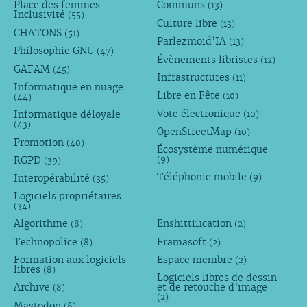
Place des femmes -
Communs
(13)
Inclusivité
(55)
Culture libre
(13)
CHATONS
(51)
Parlezmoid’IA
(13)
Philosophie GNU
(47)
Évènements libristes
(12)
GAFAM
(45)
Infrastructures
(11)
Informatique en nuage
Libre en Fête
(10)
(44)
Vote électronique
Informatique déloyale
(10)
(43)
OpenStreetMap
(10)
Promotion
(40)
Écosystème numérique
RGPD
(9)
(39)
Téléphonie mobile
Interopérabilité
(9)
(35)
Logiciels propriétaires
(34)
Algorithme
Enshittification
(8)
(2)
Technopolice
Framasoft
(8)
(2)
Formation aux logiciels
Espace membre
(2)
libres
(8)
Logiciels libres de dessin
Archive
et de retouche d’image
(8)
(2)
Mastodon
(8)