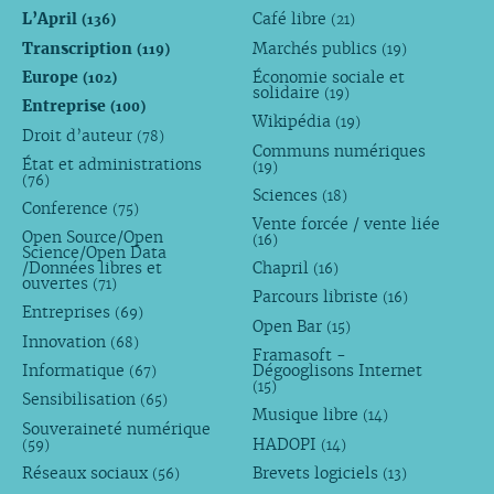
L’April
Café libre
(136)
(21)
Transcription
Marchés publics
(119)
(19)
Europe
Économie sociale et
(102)
solidaire
(19)
Entreprise
(100)
Wikipédia
(19)
Droit d’auteur
(78)
Communs numériques
État et administrations
(19)
(76)
Sciences
(18)
Conference
(75)
Vente forcée / vente liée
Open Source/Open
(16)
Science/Open Data
/Données libres et
Chapril
(16)
ouvertes
(71)
Parcours libriste
(16)
Entreprises
(69)
Open Bar
(15)
Innovation
(68)
Framasoft -
Informatique
Dégooglisons Internet
(67)
(15)
Sensibilisation
(65)
Musique libre
(14)
Souveraineté numérique
HADOPI
(59)
(14)
Réseaux sociaux
Brevets logiciels
(56)
(13)