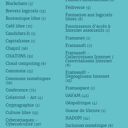
Blockchain
(3)
Fédiverse
(5)
Brevets logiciels
(13)
Formation aux logiciels
Bureautique libre
libres
(1)
(8)
Café libre
Fournisseurs d’accès à
(21)
Internet associatifs
(1)
Candidats.fr
(1)
Framanet
(1)
Capitalisme
(1)
Framasoft
(2)
Chapril
(16)
Framasoft -
CHATONS
(51)
Collectivisons Internet /
Convivialisons Internet
Cloud computing
(6)
(6)
Communs
(13)
Framasoft -
Dégooglisons Internet
Communs numériques
(15)
(19)
Framaspace
(1)
Conference
(75)
GAFAM
(45)
Créativité - Art
(4)
Géopolitique
(4)
Cryptographie
(1)
Graine de libriste
(1)
Culture libre
(13)
HADOPI
(14)
Cyberattaques -
Cybersécurité
(30)
Inclusion numérique
(6)