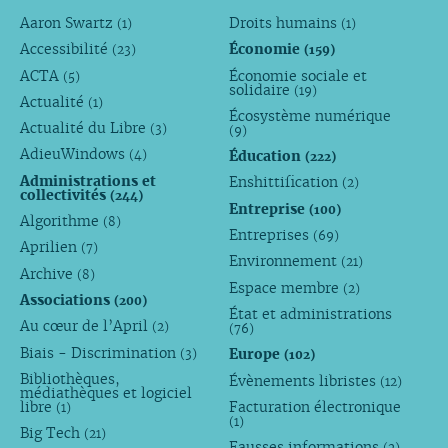
Aaron Swartz
Droits humains
(1)
(1)
Accessibilité
Économie
(23)
(159)
ACTA
Économie sociale et
(5)
solidaire
(19)
Actualité
(1)
Écosystème numérique
Actualité du Libre
(3)
(9)
AdieuWindows
Éducation
(4)
(222)
Administrations et
Enshittification
(2)
collectivités
(244)
Entreprise
(100)
Algorithme
(8)
Entreprises
(69)
Aprilien
(7)
Environnement
(21)
Archive
(8)
Espace membre
(2)
Associations
(200)
État et administrations
Au cœur de l’April
(2)
(76)
Biais - Discrimination
Europe
(3)
(102)
Bibliothèques,
Évènements libristes
(12)
médiathèques et logiciel
libre
Facturation électronique
(1)
(1)
Big Tech
(21)
Fausses informations
(2)