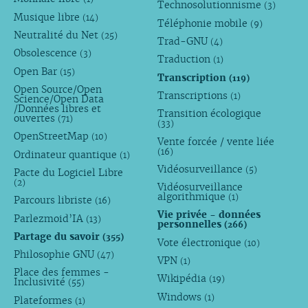
Technosolutionnisme
(3)
Musique libre
(14)
Téléphonie mobile
(9)
Neutralité du Net
(25)
Trad-GNU
(4)
Obsolescence
(3)
Traduction
(1)
Open Bar
(15)
Transcription
(119)
Open Source/Open
Transcriptions
(1)
Science/Open Data
/Données libres et
Transition écologique
ouvertes
(71)
(33)
OpenStreetMap
(10)
Vente forcée / vente liée
(16)
Ordinateur quantique
(1)
Vidéosurveillance
(5)
Pacte du Logiciel Libre
(2)
Vidéosurveillance
algorithmique
(1)
Parcours libriste
(16)
Vie privée - données
Parlezmoid’IA
(13)
personnelles
(266)
Partage du savoir
(355)
Vote électronique
(10)
Philosophie GNU
(47)
VPN
(1)
Place des femmes -
Wikipédia
(19)
Inclusivité
(55)
Windows
(1)
Plateformes
(1)