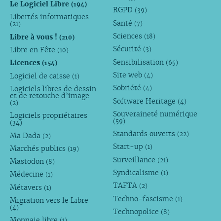
Le Logiciel Libre
(194)
RGPD
(39)
Libertés informatiques
Santé
(7)
(21)
Sciences
Libre à vous !
(18)
(210)
Sécurité
Libre en Fête
(3)
(10)
Sensibilisation
Licences
(65)
(154)
Site web
Logiciel de caisse
(4)
(1)
Sobriété
Logiciels libres de dessin
(4)
et de retouche d’image
Software Heritage
(4)
(2)
Souveraineté numérique
Logiciels propriétaires
(59)
(34)
Standards ouverts
(22)
Ma Dada
(2)
Start-up
(1)
Marchés publics
(19)
Surveillance
(21)
Mastodon
(8)
Syndicalisme
(1)
Médecine
(1)
TAFTA
(2)
Métavers
(1)
Techno-fascisme
(1)
Migration vers le Libre
(4)
Technopolice
(8)
Monnaie libre
(1)