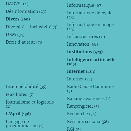
DADVSI
(4)
Informatique
(67)
Désinformation
(25)
Informatique déloyale
(43)
Divers
(160)
Informatique en nuage
Diversité - Inclusivité
(3)
(44)
DRM
(34)
Infrastructures
(11)
Droit d’auteur
(78)
Innovation
(68)
Institutions
(423)
Intelligence artificielle
(185)
Internet
(283)
Internet
(22)
Interopérabilité
Radio Cause Commune
(35)
(3)
Jeux libres
(5)
Raising awareness
(1)
Journalisme et logiciels
Rançongiciel
(1)
(3)
L’April
Recherche
(136)
(34)
Langage de
Réseaux sociaux
(56)
programmation
(1)
RGI
(5)