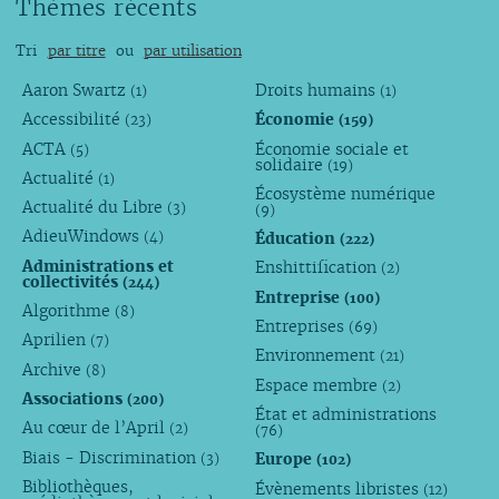
Thèmes récents
Tri
par titre
ou
par utilisation
Aaron Swartz
Droits humains
(1)
(1)
Accessibilité
Économie
(23)
(159)
ACTA
Économie sociale et
(5)
solidaire
(19)
Actualité
(1)
Écosystème numérique
Actualité du Libre
(3)
(9)
AdieuWindows
Éducation
(4)
(222)
Administrations et
Enshittification
(2)
collectivités
(244)
Entreprise
(100)
Algorithme
(8)
Entreprises
(69)
Aprilien
(7)
Environnement
(21)
Archive
(8)
Espace membre
(2)
Associations
(200)
État et administrations
Au cœur de l’April
(2)
(76)
Biais - Discrimination
Europe
(3)
(102)
Bibliothèques,
Évènements libristes
(12)