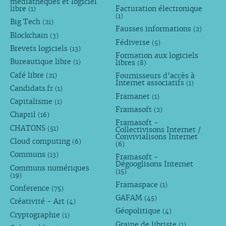
médiathèques et logiciel
libre
Facturation électronique
(1)
(1)
Big Tech
(21)
Fausses informations
(2)
Blockchain
(3)
Fédiverse
(5)
Brevets logiciels
(13)
Formation aux logiciels
Bureautique libre
libres
(1)
(8)
Café libre
Fournisseurs d’accès à
(21)
Internet associatifs
(1)
Candidats.fr
(1)
Framanet
(1)
Capitalisme
(1)
Framasoft
(2)
Chapril
(16)
Framasoft -
CHATONS
(51)
Collectivisons Internet /
Convivialisons Internet
Cloud computing
(6)
(6)
Communs
(13)
Framasoft -
Dégooglisons Internet
Communs numériques
(15)
(19)
Framaspace
(1)
Conference
(75)
GAFAM
(45)
Créativité - Art
(4)
Géopolitique
(4)
Cryptographie
(1)
Graine de libriste
(1)