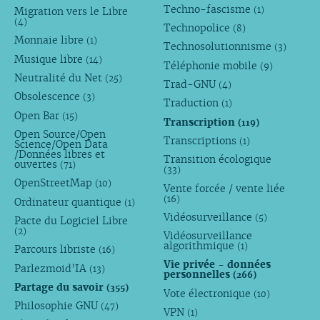
Techno-fascisme
(1)
Migration vers le Libre
(4)
Technopolice
(8)
Monnaie libre
(1)
Technosolutionnisme
(3)
Musique libre
(14)
Téléphonie mobile
(9)
Neutralité du Net
(25)
Trad-GNU
(4)
Obsolescence
(3)
Traduction
(1)
Open Bar
(15)
Transcription
(119)
Open Source/Open
Transcriptions
(1)
Science/Open Data
/Données libres et
Transition écologique
ouvertes
(71)
(33)
OpenStreetMap
(10)
Vente forcée / vente liée
(16)
Ordinateur quantique
(1)
Vidéosurveillance
(5)
Pacte du Logiciel Libre
(2)
Vidéosurveillance
algorithmique
(1)
Parcours libriste
(16)
Vie privée - données
Parlezmoid’IA
(13)
personnelles
(266)
Partage du savoir
(355)
Vote électronique
(10)
Philosophie GNU
(47)
VPN
(1)