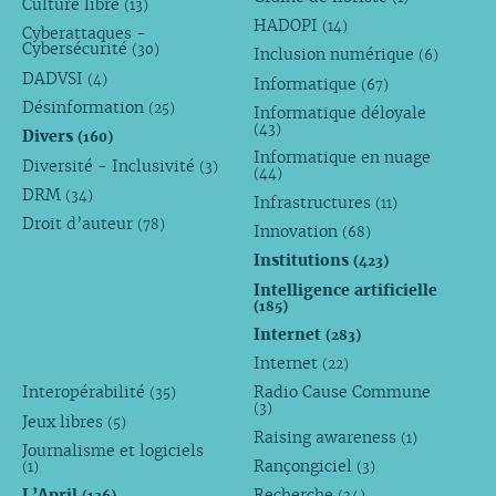
Culture libre
(13)
HADOPI
(14)
Cyberattaques -
Cybersécurité
(30)
Inclusion numérique
(6)
DADVSI
(4)
Informatique
(67)
Désinformation
(25)
Informatique déloyale
(43)
Divers
(160)
Informatique en nuage
Diversité - Inclusivité
(3)
(44)
DRM
(34)
Infrastructures
(11)
Droit d’auteur
(78)
Innovation
(68)
Institutions
(423)
Intelligence artificielle
(185)
Internet
(283)
Internet
(22)
Interopérabilité
Radio Cause Commune
(35)
(3)
Jeux libres
(5)
Raising awareness
(1)
Journalisme et logiciels
Rançongiciel
(1)
(3)
L’April
Recherche
(136)
(34)