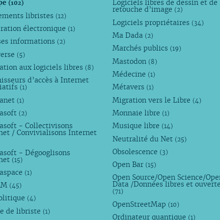
pe
Logiciels libres de dessin et de
(102)
retouche d’image
(2)
ements libristes
(12)
Logiciels propriétaires
(34)
ration électronique
(1)
Ma Dada
(2)
ses informations
(2)
Marchés publics
(19)
verse
(5)
Mastodon
(8)
tion aux logiciels libres
(8)
Médecine
(1)
isseurs d’accès à Internet
iatifs
Métavers
(1)
(1)
anet
Migration vers le Libre
(1)
(4)
asoft
Monnaie libre
(2)
(1)
soft - Collectivisons
Musique libre
(14)
net / Convivialisons Internet
Neutralité du Net
(25)
Obsolescence
asoft - Dégooglisons
(3)
rnet
(15)
Open Bar
(15)
aspace
(1)
Open Source/Open Science/Ope
Data /Données libres et ouvert
AM
(45)
(71)
olitique
(4)
OpenStreetMap
(10)
e de libriste
(1)
Ordinateur quantique
(1)