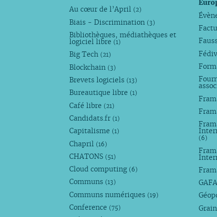
Euro
Au cœur de l’April
(2)
Évèn
Biais - Discrimination
(3)
Factu
Bibliothèques, médiathèques et
Faus
logiciel libre
(1)
Fédi
Big Tech
(21)
Forma
Blockchain
(3)
Fourn
Brevets logiciels
(13)
assoc
Bureautique libre
(1)
Fram
Café libre
(21)
Fram
Candidats.fr
(1)
Frama
Capitalisme
Inter
(1)
(6)
Chapril
(16)
Fram
CHATONS
Inte
(51)
Cloud computing
Fram
(6)
Communs
GAF
(13)
Communs numériques
Géop
(19)
Conference
Grain
(75)