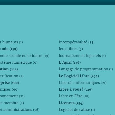
ts humains
Interopérabilité
(1)
(35)
omie
Jeux libres
(159)
(5)
mie sociale et solidaire
Journalisme et logiciels
(19)
(1)
ystème numérique
L’April
(9)
(136)
ation
Langage de programmation
(222)
(1)
ttification
Le Logiciel Libre
(2)
(194)
eprise
Libertés informatiques
(100)
(21)
eprises
Libre à vous !
(69)
(210)
ronnement
Libre en Fête
(21)
(10)
ce membre
Licences
(2)
(154)
et administrations
Logiciel de caisse
(76)
(1)