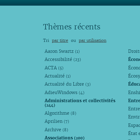
Thèmes récents
Tri
par titre
ou
par utilisation
Aaron Swartz
Droi
(1)
Accessibilité
Écon
(23)
ACTA
Écono
(5)
Actualité
Écos
(1)
Actualité du Libre
Éduc
(3)
AdieuWindows
Enshi
(4)
Administrations et collectivités
Entr
(244)
Entr
Algorithme
(8)
Envi
Aprilien
(7)
Espa
Archive
(8)
État 
Associations
(200)