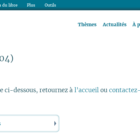
 du libre
Plus
Outils
re à lire !
Thèmes
Actualités
À 
404)
he ci-dessous, retournez à
l’accueil
ou
contactez
Rechercher