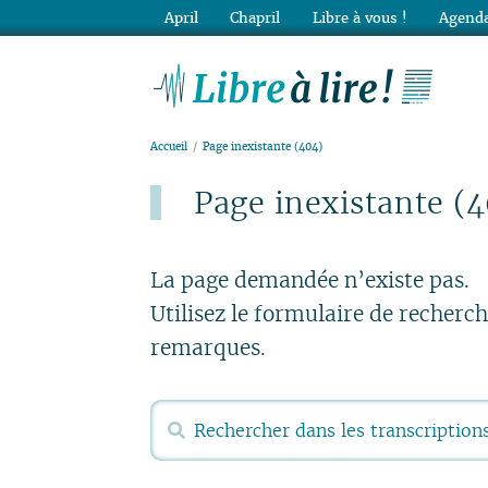
April
Chapril
Libre à vous !
Agenda
Lib
Accueil
Page inexistante (404)
Page inexistante (
Publié le lundi 15 mars 2021
La page demandée n’existe pas.
Utilisez le formulaire de recherc
remarques.
Rechercher :