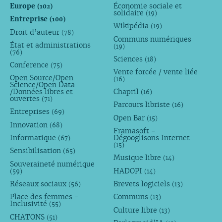
Europe
Économie sociale et
(102)
solidaire
(19)
Entreprise
(100)
Wikipédia
(19)
Droit d’auteur
(78)
Communs numériques
État et administrations
(19)
(76)
Sciences
(18)
Conference
(75)
Vente forcée / vente liée
Open Source/Open
(16)
Science/Open Data
/Données libres et
Chapril
(16)
ouvertes
(71)
Parcours libriste
(16)
Entreprises
(69)
Open Bar
(15)
Innovation
(68)
Framasoft -
Informatique
Dégooglisons Internet
(67)
(15)
Sensibilisation
(65)
Musique libre
(14)
Souveraineté numérique
HADOPI
(59)
(14)
Réseaux sociaux
Brevets logiciels
(56)
(13)
Place des femmes -
Communs
(13)
Inclusivité
(55)
Culture libre
(13)
CHATONS
(51)