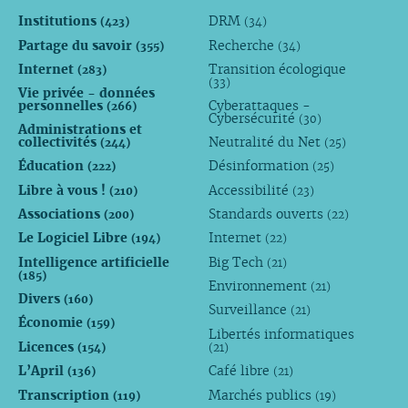
Institutions
DRM
(423)
(34)
Partage du savoir
Recherche
(355)
(34)
Internet
Transition écologique
(283)
(33)
Vie privée - données
personnelles
Cyberattaques -
(266)
Cybersécurité
(30)
Administrations et
collectivités
Neutralité du Net
(244)
(25)
Éducation
Désinformation
(222)
(25)
Libre à vous !
Accessibilité
(210)
(23)
Associations
Standards ouverts
(200)
(22)
Le Logiciel Libre
Internet
(194)
(22)
Intelligence artificielle
Big Tech
(21)
(185)
Environnement
(21)
Divers
(160)
Surveillance
(21)
Économie
(159)
Libertés informatiques
Licences
(154)
(21)
L’April
Café libre
(136)
(21)
Transcription
Marchés publics
(119)
(19)