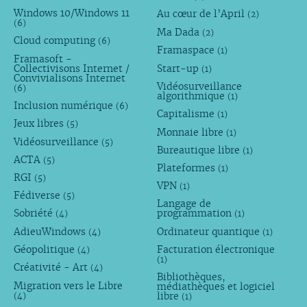
Windows 10/Windows 11
Au cœur de l’April
(2)
(6)
Ma Dada
(2)
Cloud computing
(6)
Framaspace
(1)
Framasoft -
Collectivisons Internet /
Start-up
(1)
Convivialisons Internet
Vidéosurveillance
(6)
algorithmique
(1)
Inclusion numérique
(6)
Capitalisme
(1)
Jeux libres
(5)
Monnaie libre
(1)
Vidéosurveillance
(5)
Bureautique libre
(1)
ACTA
(5)
Plateformes
(1)
RGI
(5)
VPN
(1)
Fédiverse
(5)
Langage de
Sobriété
programmation
(4)
(1)
AdieuWindows
Ordinateur quantique
(4)
(1)
Géopolitique
Facturation électronique
(4)
(1)
Créativité - Art
(4)
Bibliothèques,
Migration vers le Libre
médiathèques et logiciel
libre
(4)
(1)