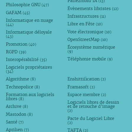
Parlezmoid’IA
(13)
Philosophie GNU
(47)
Évènements libristes
(12)
GAFAM
(45)
Infrastructures
(11)
Informatique en nuage
Libre en Fête
(10)
(44)
Vote électronique
Informatique déloyale
(10)
(43)
OpenStreetMap
(10)
Promotion
(40)
Écosystème numérique
RGPD
(9)
(39)
Téléphonie mobile
Interopérabilité
(9)
(35)
Logiciels propriétaires
(34)
Algorithme
Enshittification
(8)
(2)
Technopolice
Framasoft
(8)
(2)
Formation aux logiciels
Espace membre
(2)
libres
(8)
Logiciels libres de dessin
Archive
et de retouche d’image
(8)
(2)
Mastodon
(8)
Pacte du Logiciel Libre
Santé
(7)
(2)
Aprilien
TAFTA
(7)
(2)