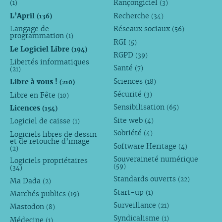
Rançongiciel
(1)
(3)
L’April
Recherche
(136)
(34)
Langage de
Réseaux sociaux
(56)
programmation
(1)
RGI
(5)
Le Logiciel Libre
(194)
RGPD
(39)
Libertés informatiques
Santé
(7)
(21)
Sciences
Libre à vous !
(18)
(210)
Sécurité
Libre en Fête
(3)
(10)
Sensibilisation
Licences
(65)
(154)
Site web
Logiciel de caisse
(4)
(1)
Sobriété
Logiciels libres de dessin
(4)
et de retouche d’image
Software Heritage
(4)
(2)
Souveraineté numérique
Logiciels propriétaires
(59)
(34)
Standards ouverts
(22)
Ma Dada
(2)
Start-up
(1)
Marchés publics
(19)
Surveillance
(21)
Mastodon
(8)
Syndicalisme
(1)
Médecine
(1)