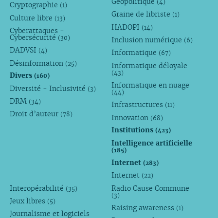
Géopolitique
(4)
Cryptographie
(1)
Graine de libriste
(1)
Culture libre
(13)
HADOPI
(14)
Cyberattaques -
Cybersécurité
(30)
Inclusion numérique
(6)
DADVSI
(4)
Informatique
(67)
Désinformation
(25)
Informatique déloyale
(43)
Divers
(160)
Informatique en nuage
Diversité - Inclusivité
(3)
(44)
DRM
(34)
Infrastructures
(11)
Droit d’auteur
(78)
Innovation
(68)
Institutions
(423)
Intelligence artificielle
(185)
Internet
(283)
Internet
(22)
Interopérabilité
Radio Cause Commune
(35)
(3)
Jeux libres
(5)
Raising awareness
(1)
Journalisme et logiciels