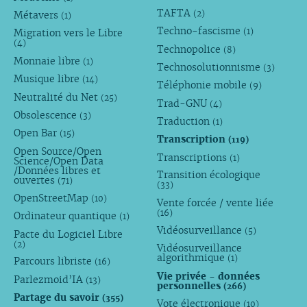
TAFTA
(2)
Métavers
(1)
Techno-fascisme
(1)
Migration vers le Libre
(4)
Technopolice
(8)
Monnaie libre
(1)
Technosolutionnisme
(3)
Musique libre
(14)
Téléphonie mobile
(9)
Neutralité du Net
(25)
Trad-GNU
(4)
Obsolescence
(3)
Traduction
(1)
Open Bar
(15)
Transcription
(119)
Open Source/Open
Transcriptions
(1)
Science/Open Data
/Données libres et
Transition écologique
ouvertes
(71)
(33)
OpenStreetMap
(10)
Vente forcée / vente liée
(16)
Ordinateur quantique
(1)
Vidéosurveillance
(5)
Pacte du Logiciel Libre
(2)
Vidéosurveillance
algorithmique
(1)
Parcours libriste
(16)
Vie privée - données
Parlezmoid’IA
(13)
personnelles
(266)
Partage du savoir
(355)
Vote électronique
(10)