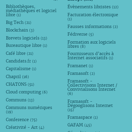
Bibliothèques,
Évènements libristes
(12)
médiathèques et logiciel
libre
Facturation électronique
(1)
(1)
Big Tech
(21)
Fausses informations
(2)
Blockchain
(3)
Fédiverse
(5)
Brevets logiciels
(13)
Formation aux logiciels
Bureautique libre
libres
(1)
(8)
Café libre
Fournisseurs d’accès à
(21)
Internet associatifs
(1)
Candidats.fr
(1)
Framanet
(1)
Capitalisme
(1)
Framasoft
(2)
Chapril
(16)
Framasoft -
CHATONS
(51)
Collectivisons Internet /
Convivialisons Internet
Cloud computing
(6)
(6)
Communs
(13)
Framasoft -
Dégooglisons Internet
Communs numériques
(15)
(19)
Framaspace
(1)
Conference
(75)
GAFAM
(45)
Créativité - Art
(4)