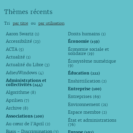
Thèmes récents
Tri
par titre
ou
par utilisation
Aaron Swartz
Droits humains
(1)
(1)
Accessibilité
Économie
(23)
(159)
ACTA
Économie sociale et
(5)
solidaire
(19)
Actualité
(1)
Écosystème numérique
Actualité du Libre
(3)
(9)
AdieuWindows
Éducation
(4)
(222)
Administrations et
Enshittification
(2)
collectivités
(244)
Entreprise
(100)
Algorithme
(8)
Entreprises
(69)
Aprilien
(7)
Environnement
(21)
Archive
(8)
Espace membre
(2)
Associations
(200)
État et administrations
Au cœur de l’April
(2)
(76)
Biais - Discrimination
Europe
(3)
(102)