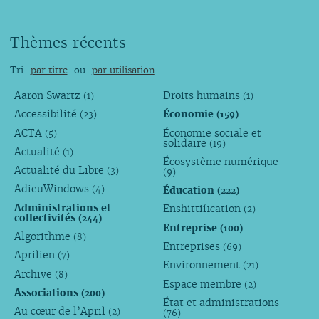
Thèmes récents
Tri
par titre
ou
par utilisation
Aaron Swartz
Droits humains
(1)
(1)
Accessibilité
Économie
(23)
(159)
ACTA
Économie sociale et
(5)
solidaire
(19)
Actualité
(1)
Écosystème numérique
Actualité du Libre
(3)
(9)
AdieuWindows
Éducation
(4)
(222)
Administrations et
Enshittification
(2)
collectivités
(244)
Entreprise
(100)
Algorithme
(8)
Entreprises
(69)
Aprilien
(7)
Environnement
(21)
Archive
(8)
Espace membre
(2)
Associations
(200)
État et administrations
Au cœur de l’April
(2)
(76)