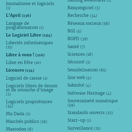
(1)
Journalisme et logiciels
Rançongiciel
(1)
(3)
L’April
Recherche
(136)
(34)
Langage de
Réseaux sociaux
(56)
programmation
(1)
RGI
(5)
Le Logiciel Libre
(194)
RGPD
(39)
Libertés informatiques
Santé
(7)
(21)
Sciences
Libre à vous !
(18)
(210)
Sécurité
Libre en Fête
(3)
(10)
Sensibilisation
Licences
(65)
(154)
Site web
Logiciel de caisse
(4)
(1)
Sobriété
Logiciels libres de dessin
(4)
et de retouche d’image
Software Heritage
(4)
(2)
Souveraineté numérique
Logiciels propriétaires
(59)
(34)
Standards ouverts
(22)
Ma Dada
(2)
Start-up
(1)
Marchés publics
(19)
Surveillance
(21)
Mastodon
(8)