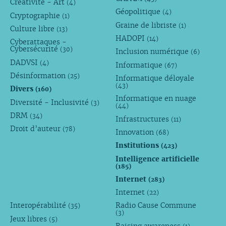
Créativité - Art
(4)
Géopolitique
(4)
Cryptographie
(1)
Graine de libriste
(1)
Culture libre
(13)
HADOPI
(14)
Cyberattaques -
Cybersécurité
(30)
Inclusion numérique
(6)
DADVSI
(4)
Informatique
(67)
Désinformation
(25)
Informatique déloyale
(43)
Divers
(160)
Informatique en nuage
Diversité - Inclusivité
(3)
(44)
DRM
(34)
Infrastructures
(11)
Droit d’auteur
(78)
Innovation
(68)
Institutions
(423)
Intelligence artificielle
(185)
Internet
(283)
Internet
(22)
Interopérabilité
Radio Cause Commune
(35)
(3)
Jeux libres
(5)
Raising awareness