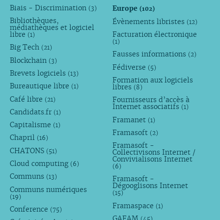
Biais - Discrimination
Europe
(3)
(102)
Bibliothèques,
Évènements libristes
(12)
médiathèques et logiciel
libre
Facturation électronique
(1)
(1)
Big Tech
(21)
Fausses informations
(2)
Blockchain
(3)
Fédiverse
(5)
Brevets logiciels
(13)
Formation aux logiciels
Bureautique libre
libres
(1)
(8)
Café libre
Fournisseurs d’accès à
(21)
Internet associatifs
(1)
Candidats.fr
(1)
Framanet
(1)
Capitalisme
(1)
Framasoft
(2)
Chapril
(16)
Framasoft -
CHATONS
(51)
Collectivisons Internet /
Convivialisons Internet
Cloud computing
(6)
(6)
Communs
(13)
Framasoft -
Dégooglisons Internet
Communs numériques
(15)
(19)
Framaspace
(1)
Conference
(75)
GAFAM
(45)