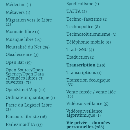
Syndicalisme
(1)
Médecine
(1)
TAFTA
(2)
Métavers
(1)
Techno-fascisme
(1)
Migration vers le Libre
(4)
Technopolice
(8)
Monnaie libre
(1)
Technosolutionnisme
(3)
Musique libre
(14)
Téléphonie mobile
(9)
Neutralité du Net
(25)
Trad-GNU
(4)
Obsolescence
(3)
Traduction
(1)
Open Bar
(15)
Transcription
(119)
Open Source/Open
Transcriptions
(1)
Science/Open Data
/Données libres et
Transition écologique
ouvertes
(71)
(33)
OpenStreetMap
(10)
Vente forcée / vente liée
(16)
Ordinateur quantique
(1)
Vidéosurveillance
(5)
Pacte du Logiciel Libre
(2)
Vidéosurveillance
algorithmique
(1)
Parcours libriste
(16)
Vie privée - données
Parlezmoid’IA
(13)
personnelles
(266)