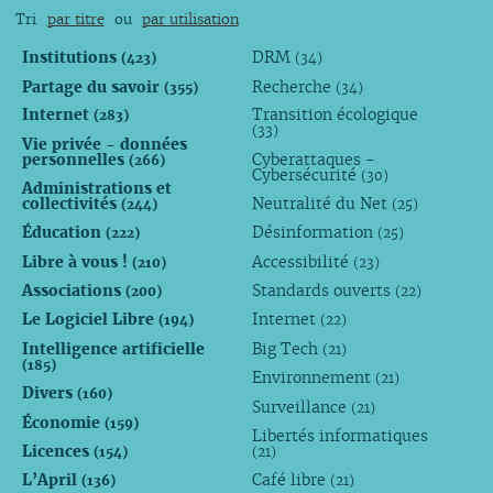
Tri
par titre
ou
par utilisation
Institutions
DRM
(423)
(34)
Partage du savoir
Recherche
(355)
(34)
Internet
Transition écologique
(283)
(33)
Vie privée - données
personnelles
Cyberattaques -
(266)
Cybersécurité
(30)
Administrations et
collectivités
Neutralité du Net
(244)
(25)
Éducation
Désinformation
(222)
(25)
Libre à vous !
Accessibilité
(210)
(23)
Associations
Standards ouverts
(200)
(22)
Le Logiciel Libre
Internet
(194)
(22)
Intelligence artificielle
Big Tech
(21)
(185)
Environnement
(21)
Divers
(160)
Surveillance
(21)
Économie
(159)
Libertés informatiques
Licences
(154)
(21)
L’April
Café libre
(136)
(21)