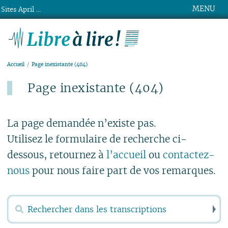
MENU
Sites April ...
Libre à lire !
Accueil
Page inexistante (404)
Page inexistante (404)
Publié le lundi 15 mars 2021
La page demandée n’existe pas.
Utilisez le formulaire de recherche ci-
dessous, retournez à
l’accueil
ou
contactez-
nous
pour nous faire part de vos remarques.
R
Rechercher :