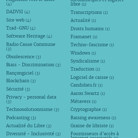
libre
(4)
(1)
DADVSI
Transcriptions
(4)
(1)
Site web
Actualité
(4)
(1)
Trad-GNU
Droits humains
(4)
(1)
Software Heritage
Framanet
(4)
(1)
Radio Cause Commune
Techno-fascisme
(1)
(3)
Windows
(1)
Obsolescence
(3)
Syndicalisme
(1)
Biais - Discrimination
(3)
Traduction
(1)
Rançongiciel
(3)
Logiciel de caisse
(1)
Blockchain
(3)
Candidats.fr
(1)
Sécurité
(3)
Aaron Swartz
(1)
Privacy - personal data
Métavers
(3)
(1)
Technosolutionnisme
Cryptographie
(3)
(1)
Podcasting
Raising awareness
(3)
(1)
Actualité du Libre
Graine de libriste
(3)
(1)
Diversité - Inclusivité
Fournisseurs d’accès à
(3)