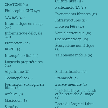
Culture libre
(13)
CHATONS
(51)
Parlezmoid’IA
(13)
Philosophie GNU
(47)
Évènements libristes
(12)
GAFAM
(45)
Infrastructures
(11)
Informatique en nuage
Libre en Fête
(10)
(44)
Vote électronique
Informatique déloyale
(10)
(43)
OpenStreetMap
(10)
Promotion
(40)
Écosystème numérique
RGPD
(9)
(39)
Téléphonie mobile
Interopérabilité
(9)
(35)
Logiciels propriétaires
(34)
Algorithme
Enshittification
(8)
(2)
Technopolice
Framasoft
(8)
(2)
Formation aux logiciels
Espace membre
(2)
libres
(8)
Logiciels libres de dessin
Archive
et de retouche d’image
(8)
(2)
Mastodon
(8)
Pacte du Logiciel Libre
Santé
(7)
(2)