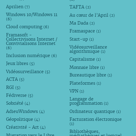
Aprilien
TAFTA
(7)
(2)
Windows 10/Windows 11
Au cœur de l’April
(2)
(6)
Ma Dada
(2)
Cloud computing
(6)
Framaspace
(1)
Framasoft -
Collectivisons Internet /
Start-up
(1)
Convivialisons Internet
Vidéosurveillance
(6)
algorithmique
(1)
Inclusion numérique
(6)
Capitalisme
(1)
Jeux libres
(5)
Monnaie libre
(1)
Vidéosurveillance
(5)
Bureautique libre
(1)
ACTA
(5)
Plateformes
(1)
RGI
(5)
VPN
(1)
Fédiverse
(5)
Langage de
Sobriété
programmation
(4)
(1)
AdieuWindows
Ordinateur quantique
(4)
(1)
Géopolitique
Facturation électronique
(4)
(1)
Créativité - Art
(4)
Bibliothèques,
Migration vers le Libre
médiathèques et logiciel