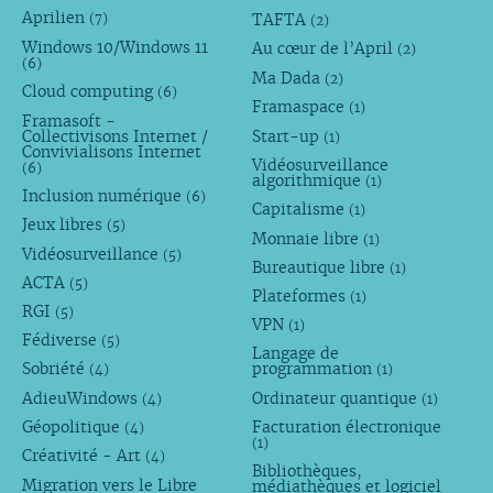
Aprilien
TAFTA
(7)
(2)
Windows 10/Windows 11
Au cœur de l’April
(2)
(6)
Ma Dada
(2)
Cloud computing
(6)
Framaspace
(1)
Framasoft -
Collectivisons Internet /
Start-up
(1)
Convivialisons Internet
Vidéosurveillance
(6)
algorithmique
(1)
Inclusion numérique
(6)
Capitalisme
(1)
Jeux libres
(5)
Monnaie libre
(1)
Vidéosurveillance
(5)
Bureautique libre
(1)
ACTA
(5)
Plateformes
(1)
RGI
(5)
VPN
(1)
Fédiverse
(5)
Langage de
Sobriété
programmation
(4)
(1)
AdieuWindows
Ordinateur quantique
(4)
(1)
Géopolitique
Facturation électronique
(4)
(1)
Créativité - Art
(4)
Bibliothèques,
Migration vers le Libre
médiathèques et logiciel