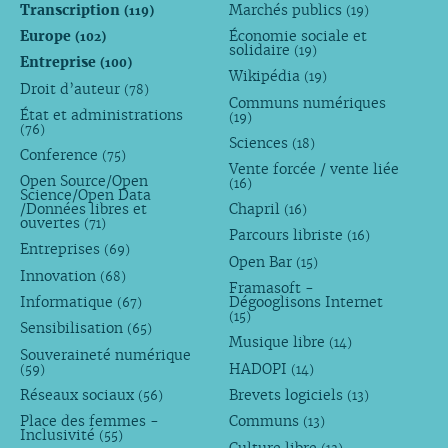
Transcription
Marchés publics
(119)
(19)
Europe
Économie sociale et
(102)
solidaire
(19)
Entreprise
(100)
Wikipédia
(19)
Droit d’auteur
(78)
Communs numériques
État et administrations
(19)
(76)
Sciences
(18)
Conference
(75)
Vente forcée / vente liée
Open Source/Open
(16)
Science/Open Data
/Données libres et
Chapril
(16)
ouvertes
(71)
Parcours libriste
(16)
Entreprises
(69)
Open Bar
(15)
Innovation
(68)
Framasoft -
Informatique
Dégooglisons Internet
(67)
(15)
Sensibilisation
(65)
Musique libre
(14)
Souveraineté numérique
HADOPI
(59)
(14)
Réseaux sociaux
Brevets logiciels
(56)
(13)
Place des femmes -
Communs
(13)
Inclusivité
(55)
Culture libre