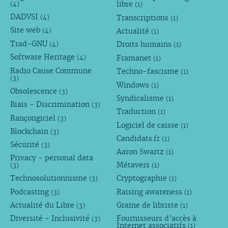
libre
(4)
(1)
DADVSI
Transcriptions
(4)
(1)
Site web
Actualité
(4)
(1)
Trad-GNU
Droits humains
(4)
(1)
Software Heritage
Framanet
(4)
(1)
Radio Cause Commune
Techno-fascisme
(1)
(3)
Windows
(1)
Obsolescence
(3)
Syndicalisme
(1)
Biais - Discrimination
(3)
Traduction
(1)
Rançongiciel
(3)
Logiciel de caisse
(1)
Blockchain
(3)
Candidats.fr
(1)
Sécurité
(3)
Aaron Swartz
(1)
Privacy - personal data
Métavers
(3)
(1)
Technosolutionnisme
Cryptographie
(3)
(1)
Podcasting
Raising awareness
(3)
(1)
Actualité du Libre
Graine de libriste
(3)
(1)
Diversité - Inclusivité
Fournisseurs d’accès à
(3)
Internet associatifs
(1)