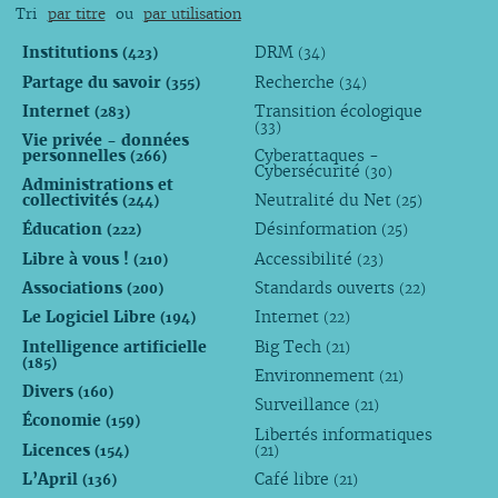
Tri
par titre
ou
par utilisation
Institutions
DRM
(423)
(34)
Partage du savoir
Recherche
(355)
(34)
Internet
Transition écologique
(283)
(33)
Vie privée - données
personnelles
Cyberattaques -
(266)
Cybersécurité
(30)
Administrations et
collectivités
Neutralité du Net
(244)
(25)
Éducation
Désinformation
(222)
(25)
Libre à vous !
Accessibilité
(210)
(23)
Associations
Standards ouverts
(200)
(22)
Le Logiciel Libre
Internet
(194)
(22)
Intelligence artificielle
Big Tech
(21)
(185)
Environnement
(21)
Divers
(160)
Surveillance
(21)
Économie
(159)
Libertés informatiques
Licences
(154)
(21)
L’April
Café libre
(136)
(21)