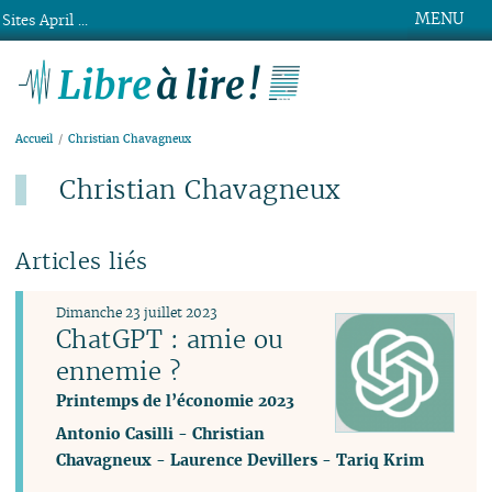
MENU
Sites April ...
Libre à lire !
Accueil
Christian Chavagneux
Christian Chavagneux
Articles liés
Dimanche 23 juillet 2023
ChatGPT : amie ou
ennemie ?
Printemps de l’économie 2023
Antonio Casilli
-
Christian
Chavagneux
-
Laurence Devillers
-
Tariq Krim