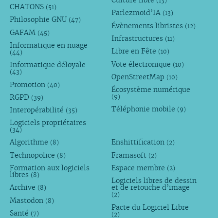
(13)
CHATONS
(51)
Parlezmoid’IA
(13)
Philosophie GNU
(47)
Évènements libristes
(12)
GAFAM
(45)
Infrastructures
(11)
Informatique en nuage
Libre en Fête
(10)
(44)
Vote électronique
Informatique déloyale
(10)
(43)
OpenStreetMap
(10)
Promotion
(40)
Écosystème numérique
RGPD
(9)
(39)
Téléphonie mobile
Interopérabilité
(9)
(35)
Logiciels propriétaires
(34)
Algorithme
Enshittification
(8)
(2)
Technopolice
Framasoft
(8)
(2)
Formation aux logiciels
Espace membre
(2)
libres
(8)
Logiciels libres de dessin
Archive
et de retouche d’image
(8)
(2)
Mastodon
(8)
Pacte du Logiciel Libre
Santé
(7)
(2)