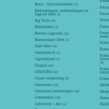
Évèn
Biais - Discrimination
(3)
Factu
Bibliothèques, médiathèques et
Faus
logiciel libre
(1)
Fédi
Big Tech
(21)
Forma
Blockchain
(3)
Fourn
Brevets logiciels
(13)
assoc
Bureautique libre
(1)
Fram
Café libre
(21)
Fram
Candidats.fr
(1)
Frama
Capitalisme
Inter
(1)
(6)
Chapril
(16)
Fram
CHATONS
Inte
(51)
Cloud computing
Fram
(6)
Communs
GAF
(13)
Communs numériques
Géop
(19)
Conference
Grain
(75)
Créativité - Art
HAD
(4)