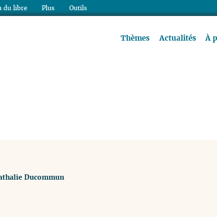
 du libre
Plus
Outils
re à lire !
Thèmes
Actualités
À 
athalie Ducommun