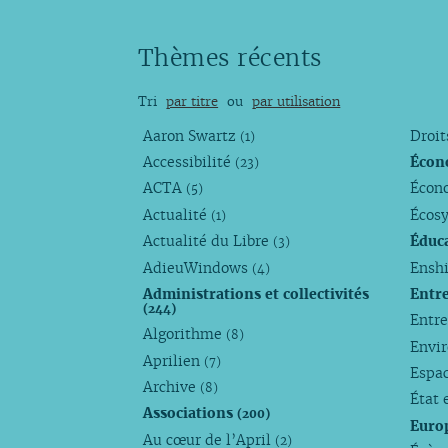
Thèmes récents
Tri
par titre
ou
par utilisation
Aaron Swartz
Droi
(1)
Accessibilité
Écon
(23)
ACTA
Écono
(5)
Actualité
Écos
(1)
Actualité du Libre
Éduc
(3)
AdieuWindows
Enshi
(4)
Administrations et collectivités
Entr
(244)
Entr
Algorithme
(8)
Envi
Aprilien
(7)
Espa
Archive
(8)
État 
Associations
(200)
Euro
Au cœur de l’April
(2)