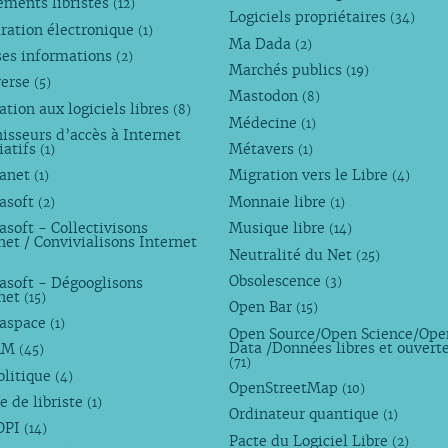
ements libristes
(12)
Logiciels propriétaires
(34)
ration électronique
(1)
Ma Dada
(2)
ses informations
(2)
Marchés publics
(19)
verse
(5)
Mastodon
(8)
tion aux logiciels libres
(8)
Médecine
(1)
isseurs d’accès à Internet
iatifs
Métavers
(1)
(1)
anet
Migration vers le Libre
(1)
(4)
asoft
Monnaie libre
(2)
(1)
soft - Collectivisons
Musique libre
(14)
net / Convivialisons Internet
Neutralité du Net
(25)
Obsolescence
asoft - Dégooglisons
(3)
rnet
(15)
Open Bar
(15)
aspace
(1)
Open Source/Open Science/Ope
Data /Données libres et ouvert
AM
(45)
(71)
olitique
(4)
OpenStreetMap
(10)
e de libriste
(1)
Ordinateur quantique
(1)
OPI
(14)
Pacte du Logiciel Libre
(2)