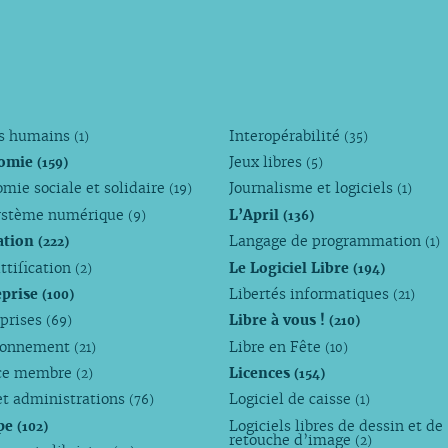
ts humains
Interopérabilité
(1)
(35)
omie
Jeux libres
(159)
(5)
mie sociale et solidaire
Journalisme et logiciels
(19)
(1)
ystème numérique
L’April
(9)
(136)
ation
Langage de programmation
(222)
(1)
ttification
Le Logiciel Libre
(2)
(194)
eprise
Libertés informatiques
(100)
(21)
eprises
Libre à vous !
(69)
(210)
ronnement
Libre en Fête
(21)
(10)
ce membre
Licences
(2)
(154)
et administrations
Logiciel de caisse
(76)
(1)
pe
Logiciels libres de dessin et de
(102)
retouche d’image
(2)