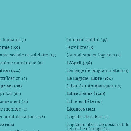
ts humains
Interopérabilité
(1)
(35)
omie
Jeux libres
(159)
(5)
mie sociale et solidaire
Journalisme et logiciels
(19)
(1)
ystème numérique
L’April
(9)
(136)
ation
Langage de programmation
(222)
(1)
ttification
Le Logiciel Libre
(2)
(194)
eprise
Libertés informatiques
(100)
(21)
eprises
Libre à vous !
(69)
(210)
ronnement
Libre en Fête
(21)
(10)
ce membre
Licences
(2)
(154)
et administrations
Logiciel de caisse
(76)
(1)
pe
Logiciels libres de dessin et de
(102)
retouche d’image
(2)