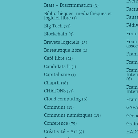
Évèn
Biais - Discrimination
(3)
Factu
Bibliothèques, médiathèques et
Faus
logiciel libre
(1)
Fédi
Big Tech
(21)
Forma
Blockchain
(3)
Fourn
Brevets logiciels
(13)
assoc
Bureautique libre
(1)
Fram
Café libre
(21)
Fram
Candidats.fr
(1)
Frama
Capitalisme
Inter
(1)
(6)
Chapril
(16)
Fram
CHATONS
Inte
(51)
Cloud computing
Fram
(6)
Communs
GAF
(13)
Communs numériques
Géop
(19)
Conference
Grain
(75)
Créativité - Art
HAD
(4)