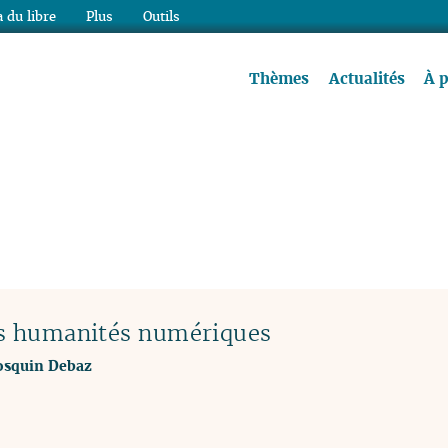
 du libre
Plus
Outils
re à lire !
Thèmes
Actualités
À 
les humanités numériques
osquin Debaz