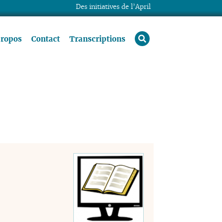
Des initiatives de l’April
rechercher
propos
Contact
Transcriptions