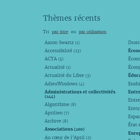
Thèmes récents
Tri
par titre
ou
par utilisation
Aaron Swartz
Droi
(1)
Accessibilité
Écon
(23)
ACTA
Écono
(5)
Actualité
Écos
(1)
Actualité du Libre
Éduc
(3)
AdieuWindows
Enshi
(4)
Administrations et collectivités
Entr
(244)
Entr
Algorithme
(8)
Envi
Aprilien
(7)
Espa
Archive
(8)
État 
Associations
(200)
Euro
Au cœur de l’April
(2)