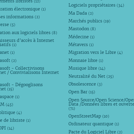
ements libristes
(12)
Logiciels propriétaires
(34)
ration électronique
(1)
Ma Dada
(2)
ses informations
(2)
Marchés publics
(19)
verse
(5)
Mastodon
(8)
tion aux logiciels libres
(8)
Médecine
(1)
isseurs d’accès à Internet
iatifs
Métavers
(1)
(1)
anet
Migration vers le Libre
(1)
(4)
asoft
Monnaie libre
(2)
(1)
soft - Collectivisons
Musique libre
(14)
net / Convivialisons Internet
Neutralité du Net
(25)
Obsolescence
asoft - Dégooglisons
(3)
rnet
(15)
Open Bar
(15)
aspace
(1)
Open Source/Open Science/Ope
Data /Données libres et ouvert
AM
(45)
(71)
olitique
(4)
OpenStreetMap
(10)
e de libriste
(1)
Ordinateur quantique
(1)
OPI
(14)
Pacte du Logiciel Libre
(2)