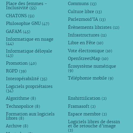
Place des femmes -
Communs
(13)
Inclusivité
(55)
Culture libre
(13)
CHATONS
(51)
Parlezmoid’IA
(13)
Philosophie GNU
(47)
Évènements libristes
(12)
GAFAM
(45)
Infrastructures
(11)
Informatique en nuage
Libre en Fête
(10)
(44)
Vote électronique
Informatique déloyale
(10)
(43)
OpenStreetMap
(10)
Promotion
(40)
Écosystème numérique
RGPD
(9)
(39)
Téléphonie mobile
Interopérabilité
(9)
(35)
Logiciels propriétaires
(34)
Algorithme
Enshittification
(8)
(2)
Technopolice
Framasoft
(8)
(2)
Formation aux logiciels
Espace membre
(2)
libres
(8)
Logiciels libres de dessin
Archive
et de retouche d’image
(8)
(2)