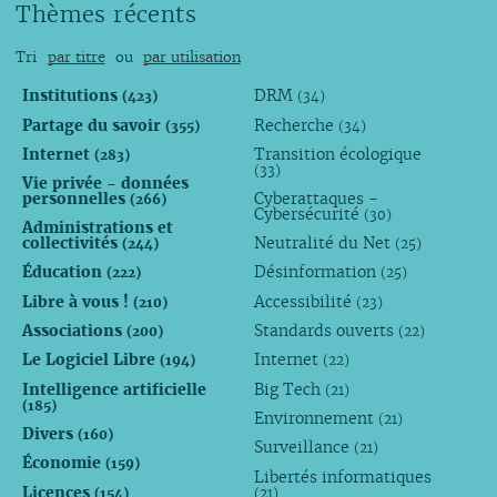
Thèmes récents
Tri
par titre
ou
par utilisation
Institutions
DRM
(423)
(34)
Partage du savoir
Recherche
(355)
(34)
Internet
Transition écologique
(283)
(33)
Vie privée - données
personnelles
Cyberattaques -
(266)
Cybersécurité
(30)
Administrations et
collectivités
Neutralité du Net
(244)
(25)
Éducation
Désinformation
(222)
(25)
Libre à vous !
Accessibilité
(210)
(23)
Associations
Standards ouverts
(200)
(22)
Le Logiciel Libre
Internet
(194)
(22)
Intelligence artificielle
Big Tech
(21)
(185)
Environnement
(21)
Divers
(160)
Surveillance
(21)
Économie
(159)
Libertés informatiques
Licences
(154)
(21)