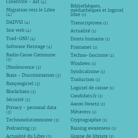
Créativité - Art
(4)
Bibliothèques,
Migration vers le Libre
médiathèques et logiciel
libre
(4)
(1)
DADVSI
Transcriptions
(4)
(1)
Site web
Actualité
(4)
(1)
Trad-GNU
Droits humains
(4)
(1)
Software Heritage
Framanet
(4)
(1)
Radio Cause Commune
Techno-fascisme
(1)
(3)
Windows
(1)
Obsolescence
(3)
Syndicalisme
(1)
Biais - Discrimination
(3)
Traduction
(1)
Rançongiciel
(3)
Logiciel de caisse
(1)
Blockchain
(3)
Candidats.fr
(1)
Sécurité
(3)
Aaron Swartz
(1)
Privacy - personal data
Métavers
(3)
(1)
Technosolutionnisme
Cryptographie
(3)
(1)
Podcasting
Raising awareness
(3)
(1)
Actualité du Libre
Graine de libriste
(3)
(1)