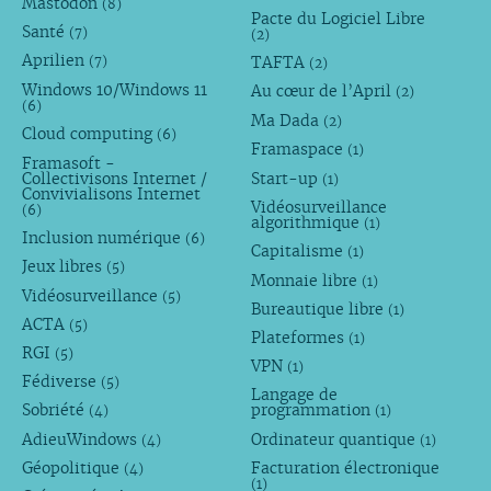
Mastodon
(8)
Pacte du Logiciel Libre
Santé
(7)
(2)
Aprilien
TAFTA
(7)
(2)
Windows 10/Windows 11
Au cœur de l’April
(2)
(6)
Ma Dada
(2)
Cloud computing
(6)
Framaspace
(1)
Framasoft -
Collectivisons Internet /
Start-up
(1)
Convivialisons Internet
Vidéosurveillance
(6)
algorithmique
(1)
Inclusion numérique
(6)
Capitalisme
(1)
Jeux libres
(5)
Monnaie libre
(1)
Vidéosurveillance
(5)
Bureautique libre
(1)
ACTA
(5)
Plateformes
(1)
RGI
(5)
VPN
(1)
Fédiverse
(5)
Langage de
Sobriété
programmation
(4)
(1)
AdieuWindows
Ordinateur quantique
(4)
(1)
Géopolitique
Facturation électronique
(4)
(1)