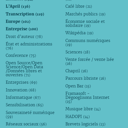
L’April
Café libre
(136)
(21)
Transcription
Marchés publics
(119)
(19)
Europe
Économie sociale et
(102)
solidaire
(19)
Entreprise
(100)
Wikipédia
(19)
Droit d’auteur
(78)
Communs numériques
État et administrations
(19)
(76)
Sciences
(18)
Conference
(75)
Vente forcée / vente liée
Open Source/Open
(16)
Science/Open Data
/Données libres et
Chapril
(16)
ouvertes
(71)
Parcours libriste
(16)
Entreprises
(69)
Open Bar
(15)
Innovation
(68)
Framasoft -
Informatique
Dégooglisons Internet
(67)
(15)
Sensibilisation
(65)
Musique libre
(14)
Souveraineté numérique
HADOPI
(59)
(14)
Réseaux sociaux
Brevets logiciels
(56)
(13)