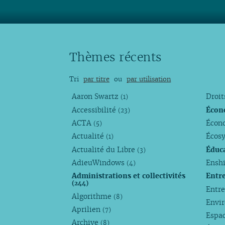
Thèmes récents
Tri
par titre
ou
par utilisation
Aaron Swartz
Droi
(1)
Accessibilité
Écon
(23)
ACTA
Écono
(5)
Actualité
Écos
(1)
Actualité du Libre
Éduc
(3)
AdieuWindows
Enshi
(4)
Administrations et collectivités
Entr
(244)
Entr
Algorithme
(8)
Envi
Aprilien
(7)
Espa
Archive
(8)