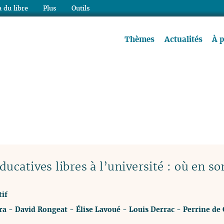
 du libre
Plus
Outils
re à lire !
Thèmes
Actualités
À 
éducatives libres à l’université : où en 
if
ra
-
David Rongeat
-
Élise Lavoué
-
Louis Derrac
-
Perrine de