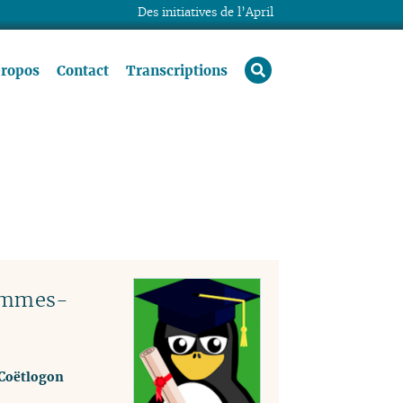
Des initiatives de l’April
rechercher
propos
Contact
Transcriptions
sommes-
 Coëtlogon