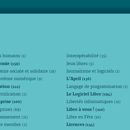
ts humains
Interopérabilité
(1)
(35)
omie
Jeux libres
(159)
(5)
mie sociale et solidaire
Journalisme et logiciels
(19)
(1)
ystème numérique
L’April
(9)
(136)
ation
Langage de programmation
(222)
(1)
ttification
Le Logiciel Libre
(2)
(194)
eprise
Libertés informatiques
(100)
(21)
eprises
Libre à vous !
(69)
(210)
ronnement
Libre en Fête
(21)
(10)
ce membre
Licences
(2)
(154)