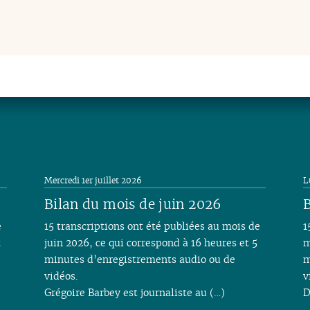
Mercredi 1er juillet 2026
L
Bilan du mois de juin 2026
B
e
15 transcriptions ont été publiées au mois de
1
t
juin 2026, ce qui correspond à 16 heures et 5
m
minutes d’enregistrements audio ou de
m
vidéos.
v
Grégoire Barbey est journaliste au (…)
D