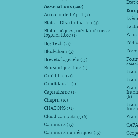
État 
Associations
(200)
Euro
Au cœur de l’April
(2)
Évèn
Biais - Discrimination
(3)
Factu
Bibliothèques, médiathèques et
Faus
logiciel libre
(1)
Fédi
Big Tech
(21)
Forma
Blockchain
(3)
Fourn
Brevets logiciels
(13)
assoc
Bureautique libre
(1)
Fram
Café libre
(21)
Fram
Candidats.fr
(1)
Frama
Capitalisme
Inter
(1)
(6)
Chapril
(16)
Fram
CHATONS
Inte
(51)
Cloud computing
Fram
(6)
Communs
GAF
(13)
Communs numériques
Géop
(19)