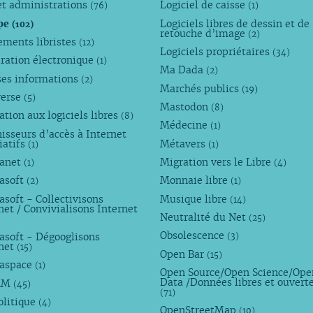
et administrations
Logiciel de caisse
(76)
(1)
pe
Logiciels libres de dessin et de
(102)
retouche d’image
(2)
ements libristes
(12)
Logiciels propriétaires
(34)
ration électronique
(1)
Ma Dada
(2)
ses informations
(2)
Marchés publics
(19)
verse
(5)
Mastodon
(8)
tion aux logiciels libres
(8)
Médecine
(1)
isseurs d’accès à Internet
iatifs
Métavers
(1)
(1)
anet
Migration vers le Libre
(1)
(4)
asoft
Monnaie libre
(2)
(1)
soft - Collectivisons
Musique libre
(14)
net / Convivialisons Internet
Neutralité du Net
(25)
Obsolescence
asoft - Dégooglisons
(3)
rnet
(15)
Open Bar
(15)
aspace
(1)
Open Source/Open Science/Ope
Data /Données libres et ouvert
AM
(45)
(71)
olitique
(4)
OpenStreetMap
(10)