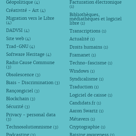
Géopolitique
Facturation électronique
(4)
(1)
Créativité - Art
(4)
Bibliothèques,
Migration vers le Libre
médiathèques et logiciel
libre
(4)
(1)
DADVSI
Transcriptions
(4)
(1)
Site web
Actualité
(4)
(1)
Trad-GNU
Droits humains
(4)
(1)
Software Heritage
Framanet
(4)
(1)
Radio Cause Commune
Techno-fascisme
(1)
(3)
Windows
(1)
Obsolescence
(3)
Syndicalisme
(1)
Biais - Discrimination
(3)
Traduction
(1)
Rançongiciel
(3)
Logiciel de caisse
(1)
Blockchain
(3)
Candidats.fr
(1)
Sécurité
(3)
Aaron Swartz
(1)
Privacy - personal data
Métavers
(3)
(1)
Technosolutionnisme
Cryptographie
(3)
(1)
Podcasting
Raising awareness
(3)
(1)