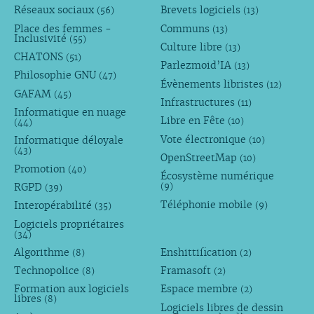
Réseaux sociaux
Brevets logiciels
(56)
(13)
Place des femmes -
Communs
(13)
Inclusivité
(55)
Culture libre
(13)
CHATONS
(51)
Parlezmoid’IA
(13)
Philosophie GNU
(47)
Évènements libristes
(12)
GAFAM
(45)
Infrastructures
(11)
Informatique en nuage
Libre en Fête
(10)
(44)
Vote électronique
Informatique déloyale
(10)
(43)
OpenStreetMap
(10)
Promotion
(40)
Écosystème numérique
RGPD
(9)
(39)
Téléphonie mobile
Interopérabilité
(9)
(35)
Logiciels propriétaires
(34)
Algorithme
Enshittification
(8)
(2)
Technopolice
Framasoft
(8)
(2)
Formation aux logiciels
Espace membre
(2)
libres
(8)
Logiciels libres de dessin