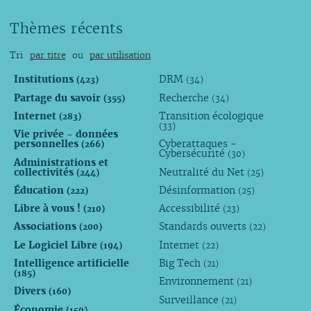
Thèmes récents
Tri
par titre
ou
par utilisation
Institutions
DRM
(423)
(34)
Partage du savoir
Recherche
(355)
(34)
Internet
Transition écologique
(283)
(33)
Vie privée - données
personnelles
Cyberattaques -
(266)
Cybersécurité
(30)
Administrations et
collectivités
Neutralité du Net
(244)
(25)
Éducation
Désinformation
(222)
(25)
Libre à vous !
Accessibilité
(210)
(23)
Associations
Standards ouverts
(200)
(22)
Le Logiciel Libre
Internet
(194)
(22)
Intelligence artificielle
Big Tech
(21)
(185)
Environnement
(21)
Divers
(160)
Surveillance
(21)
Économie
(159)