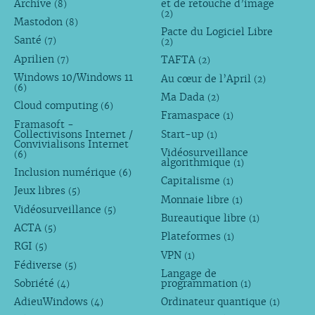
Archive
et de retouche d’image
(8)
(2)
Mastodon
(8)
Pacte du Logiciel Libre
Santé
(7)
(2)
Aprilien
TAFTA
(7)
(2)
Windows 10/Windows 11
Au cœur de l’April
(2)
(6)
Ma Dada
(2)
Cloud computing
(6)
Framaspace
(1)
Framasoft -
Collectivisons Internet /
Start-up
(1)
Convivialisons Internet
Vidéosurveillance
(6)
algorithmique
(1)
Inclusion numérique
(6)
Capitalisme
(1)
Jeux libres
(5)
Monnaie libre
(1)
Vidéosurveillance
(5)
Bureautique libre
(1)
ACTA
(5)
Plateformes
(1)
RGI
(5)
VPN
(1)
Fédiverse
(5)
Langage de
Sobriété
programmation
(4)
(1)
AdieuWindows
Ordinateur quantique
(4)
(1)