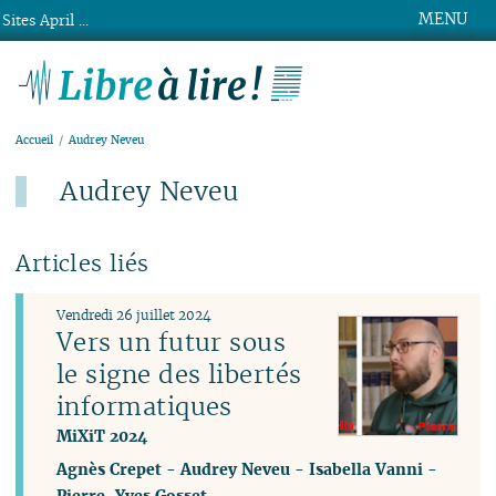
MENU
Sites April ...
Libre à lire !
Accueil
Audrey Neveu
Audrey Neveu
Articles liés
Vendredi 26 juillet 2024
Vers un futur sous
le signe des libertés
informatiques
MiXiT 2024
Agnès Crepet
-
Audrey Neveu
-
Isabella Vanni
-
Pierre-Yves Gosset