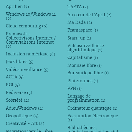
Aprilien
TAFTA
(7)
(2)
Windows 10/Windows 11
Au cœur de l’April
(2)
(6)
Ma Dada
(2)
Cloud computing
(6)
Framaspace
(1)
Framasoft -
Collectivisons Internet /
Start-up
(1)
Convivialisons Internet
Vidéosurveillance
(6)
algorithmique
(1)
Inclusion numérique
(6)
Capitalisme
(1)
Jeux libres
(5)
Monnaie libre
(1)
Vidéosurveillance
(5)
Bureautique libre
(1)
ACTA
(5)
Plateformes
(1)
RGI
(5)
VPN
(1)
Fédiverse
(5)
Langage de
Sobriété
programmation
(4)
(1)
AdieuWindows
Ordinateur quantique
(4)
(1)
Géopolitique
Facturation électronique
(4)
(1)
Créativité - Art
(4)
Bibliothèques,
Migration vers le Libre
médiathèques et logiciel