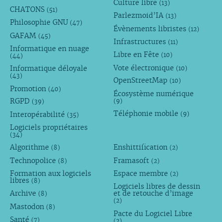
Culture libre
(13)
CHATONS
(51)
Parlezmoid’IA
(13)
Philosophie GNU
(47)
Évènements libristes
(12)
GAFAM
(45)
Infrastructures
(11)
Informatique en nuage
Libre en Fête
(10)
(44)
Vote électronique
Informatique déloyale
(10)
(43)
OpenStreetMap
(10)
Promotion
(40)
Écosystème numérique
RGPD
(9)
(39)
Téléphonie mobile
Interopérabilité
(9)
(35)
Logiciels propriétaires
(34)
Algorithme
Enshittification
(8)
(2)
Technopolice
Framasoft
(8)
(2)
Formation aux logiciels
Espace membre
(2)
libres
(8)
Logiciels libres de dessin
Archive
et de retouche d’image
(8)
(2)
Mastodon
(8)
Pacte du Logiciel Libre
Santé
(7)
(2)