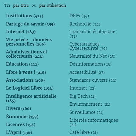
Tri
par titre
ou
par utilisation
Institutions
DRM
(423)
(34)
Partage du savoir
Recherche
(355)
(34)
Internet
Transition écologique
(283)
(33)
Vie privée - données
personnelles
Cyberattaques -
(266)
Cybersécurité
(30)
Administrations et
collectivités
Neutralité du Net
(244)
(25)
Éducation
Désinformation
(222)
(25)
Libre à vous !
Accessibilité
(210)
(23)
Associations
Standards ouverts
(200)
(22)
Le Logiciel Libre
Internet
(194)
(22)
Intelligence artificielle
Big Tech
(21)
(185)
Environnement
(21)
Divers
(160)
Surveillance
(21)
Économie
(159)
Libertés informatiques
Licences
(154)
(21)
L’April
Café libre
(136)
(21)