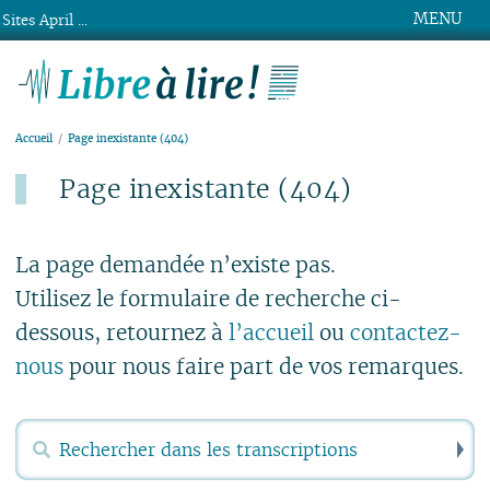
MENU
Sites April ...
Libre à lire !
Accueil
Page inexistante (404)
Page inexistante (404)
Publié le lundi 15 mars 2021
La page demandée n’existe pas.
Utilisez le formulaire de recherche ci-
dessous, retournez à
l’accueil
ou
contactez-
nous
pour nous faire part de vos remarques.
R
Rechercher :