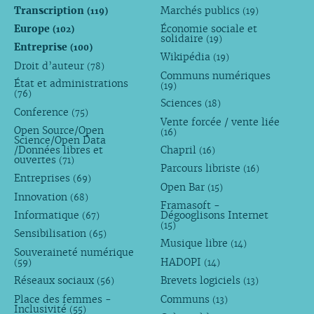
Transcription
Marchés publics
(119)
(19)
Europe
Économie sociale et
(102)
solidaire
(19)
Entreprise
(100)
Wikipédia
(19)
Droit d’auteur
(78)
Communs numériques
État et administrations
(19)
(76)
Sciences
(18)
Conference
(75)
Vente forcée / vente liée
Open Source/Open
(16)
Science/Open Data
/Données libres et
Chapril
(16)
ouvertes
(71)
Parcours libriste
(16)
Entreprises
(69)
Open Bar
(15)
Innovation
(68)
Framasoft -
Informatique
Dégooglisons Internet
(67)
(15)
Sensibilisation
(65)
Musique libre
(14)
Souveraineté numérique
HADOPI
(59)
(14)
Réseaux sociaux
Brevets logiciels
(56)
(13)
Place des femmes -
Communs
(13)
Inclusivité
(55)