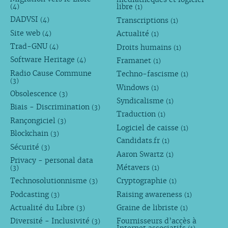
libre
(4)
(1)
DADVSI
Transcriptions
(4)
(1)
Site web
Actualité
(4)
(1)
Trad-GNU
Droits humains
(4)
(1)
Software Heritage
Framanet
(4)
(1)
Radio Cause Commune
Techno-fascisme
(1)
(3)
Windows
(1)
Obsolescence
(3)
Syndicalisme
(1)
Biais - Discrimination
(3)
Traduction
(1)
Rançongiciel
(3)
Logiciel de caisse
(1)
Blockchain
(3)
Candidats.fr
(1)
Sécurité
(3)
Aaron Swartz
(1)
Privacy - personal data
Métavers
(3)
(1)
Technosolutionnisme
Cryptographie
(3)
(1)
Podcasting
Raising awareness
(3)
(1)
Actualité du Libre
Graine de libriste
(3)
(1)
Diversité - Inclusivité
Fournisseurs d’accès à
(3)