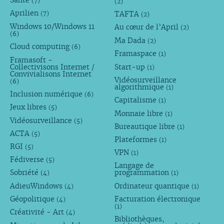
Santé
(7)
(2)
Aprilien
TAFTA
(7)
(2)
Windows 10/Windows 11
Au cœur de l’April
(2)
(6)
Ma Dada
(2)
Cloud computing
(6)
Framaspace
(1)
Framasoft -
Collectivisons Internet /
Start-up
(1)
Convivialisons Internet
Vidéosurveillance
(6)
algorithmique
(1)
Inclusion numérique
(6)
Capitalisme
(1)
Jeux libres
(5)
Monnaie libre
(1)
Vidéosurveillance
(5)
Bureautique libre
(1)
ACTA
(5)
Plateformes
(1)
RGI
(5)
VPN
(1)
Fédiverse
(5)
Langage de
Sobriété
programmation
(4)
(1)
AdieuWindows
Ordinateur quantique
(4)
(1)
Géopolitique
Facturation électronique
(4)
(1)
Créativité - Art
(4)
Bibliothèques,