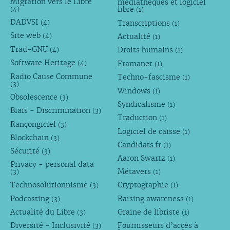
Migration vers le Libre
médiathèques et logiciel
libre
(4)
(1)
DADVSI
Transcriptions
(4)
(1)
Site web
Actualité
(4)
(1)
Trad-GNU
Droits humains
(4)
(1)
Software Heritage
Framanet
(4)
(1)
Radio Cause Commune
Techno-fascisme
(1)
(3)
Windows
(1)
Obsolescence
(3)
Syndicalisme
(1)
Biais - Discrimination
(3)
Traduction
(1)
Rançongiciel
(3)
Logiciel de caisse
(1)
Blockchain
(3)
Candidats.fr
(1)
Sécurité
(3)
Aaron Swartz
(1)
Privacy - personal data
Métavers
(3)
(1)
Technosolutionnisme
Cryptographie
(3)
(1)
Podcasting
Raising awareness
(3)
(1)
Actualité du Libre
Graine de libriste
(3)
(1)
Diversité - Inclusivité
Fournisseurs d’accès à
(3)