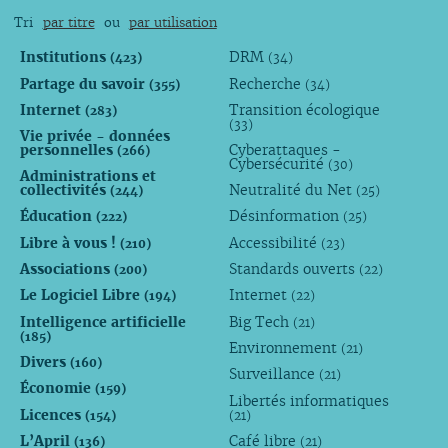
Tri
par titre
ou
par utilisation
Institutions
DRM
(423)
(34)
Partage du savoir
Recherche
(355)
(34)
Internet
Transition écologique
(283)
(33)
Vie privée - données
personnelles
Cyberattaques -
(266)
Cybersécurité
(30)
Administrations et
collectivités
Neutralité du Net
(244)
(25)
Éducation
Désinformation
(222)
(25)
Libre à vous !
Accessibilité
(210)
(23)
Associations
Standards ouverts
(200)
(22)
Le Logiciel Libre
Internet
(194)
(22)
Intelligence artificielle
Big Tech
(21)
(185)
Environnement
(21)
Divers
(160)
Surveillance
(21)
Économie
(159)
Libertés informatiques
Licences
(154)
(21)
L’April
Café libre
(136)
(21)