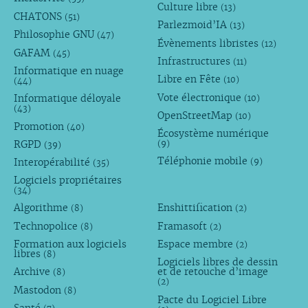
Culture libre
(13)
CHATONS
(51)
Parlezmoid’IA
(13)
Philosophie GNU
(47)
Évènements libristes
(12)
GAFAM
(45)
Infrastructures
(11)
Informatique en nuage
Libre en Fête
(10)
(44)
Vote électronique
Informatique déloyale
(10)
(43)
OpenStreetMap
(10)
Promotion
(40)
Écosystème numérique
RGPD
(9)
(39)
Téléphonie mobile
Interopérabilité
(9)
(35)
Logiciels propriétaires
(34)
Algorithme
Enshittification
(8)
(2)
Technopolice
Framasoft
(8)
(2)
Formation aux logiciels
Espace membre
(2)
libres
(8)
Logiciels libres de dessin
Archive
et de retouche d’image
(8)
(2)
Mastodon
(8)
Pacte du Logiciel Libre