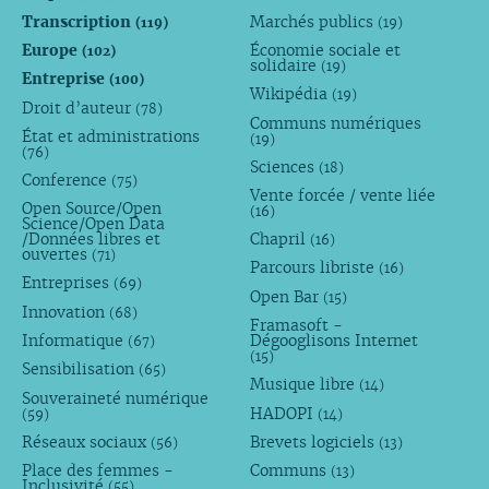
Transcription
Marchés publics
(119)
(19)
Europe
Économie sociale et
(102)
solidaire
(19)
Entreprise
(100)
Wikipédia
(19)
Droit d’auteur
(78)
Communs numériques
État et administrations
(19)
(76)
Sciences
(18)
Conference
(75)
Vente forcée / vente liée
Open Source/Open
(16)
Science/Open Data
/Données libres et
Chapril
(16)
ouvertes
(71)
Parcours libriste
(16)
Entreprises
(69)
Open Bar
(15)
Innovation
(68)
Framasoft -
Informatique
Dégooglisons Internet
(67)
(15)
Sensibilisation
(65)
Musique libre
(14)
Souveraineté numérique
HADOPI
(59)
(14)
Réseaux sociaux
Brevets logiciels
(56)
(13)
Place des femmes -
Communs
(13)
Inclusivité
(55)