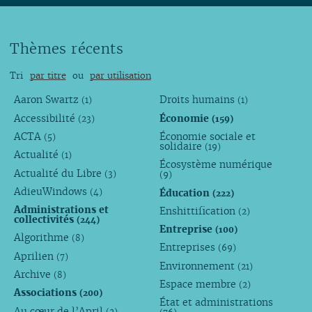
Thèmes récents
Tri
par titre
ou
par utilisation
Aaron Swartz
Droits humains
(1)
(1)
Accessibilité
Économie
(23)
(159)
ACTA
Économie sociale et
(5)
solidaire
(19)
Actualité
(1)
Écosystème numérique
Actualité du Libre
(3)
(9)
AdieuWindows
Éducation
(4)
(222)
Administrations et
Enshittification
(2)
collectivités
(244)
Entreprise
(100)
Algorithme
(8)
Entreprises
(69)
Aprilien
(7)
Environnement
(21)
Archive
(8)
Espace membre
(2)
Associations
(200)
État et administrations
Au cœur de l’April
(2)