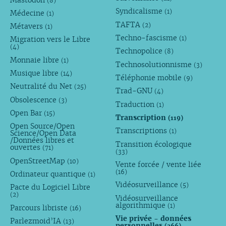
(8)
Syndicalisme
(1)
Médecine
(1)
TAFTA
(2)
Métavers
(1)
Techno-fascisme
(1)
Migration vers le Libre
(4)
Technopolice
(8)
Monnaie libre
(1)
Technosolutionnisme
(3)
Musique libre
(14)
Téléphonie mobile
(9)
Neutralité du Net
(25)
Trad-GNU
(4)
Obsolescence
(3)
Traduction
(1)
Open Bar
(15)
Transcription
(119)
Open Source/Open
Transcriptions
(1)
Science/Open Data
/Données libres et
Transition écologique
ouvertes
(71)
(33)
OpenStreetMap
(10)
Vente forcée / vente liée
(16)
Ordinateur quantique
(1)
Vidéosurveillance
(5)
Pacte du Logiciel Libre
(2)
Vidéosurveillance
algorithmique
(1)
Parcours libriste
(16)
Vie privée - données
Parlezmoid’IA
(13)
personnelles
(266)