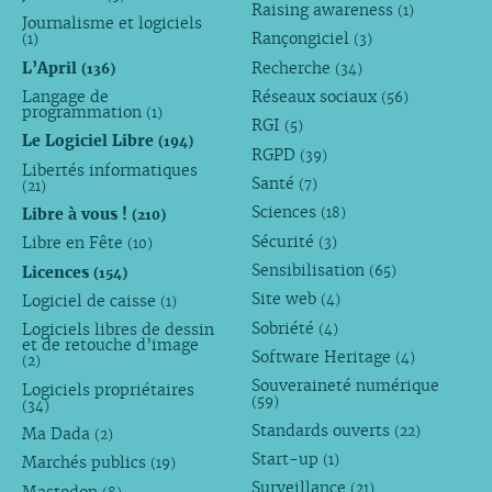
Raising awareness
(1)
Journalisme et logiciels
Rançongiciel
(1)
(3)
L’April
Recherche
(136)
(34)
Langage de
Réseaux sociaux
(56)
programmation
(1)
RGI
(5)
Le Logiciel Libre
(194)
RGPD
(39)
Libertés informatiques
Santé
(7)
(21)
Sciences
Libre à vous !
(18)
(210)
Sécurité
Libre en Fête
(3)
(10)
Sensibilisation
Licences
(65)
(154)
Site web
Logiciel de caisse
(4)
(1)
Sobriété
Logiciels libres de dessin
(4)
et de retouche d’image
Software Heritage
(4)
(2)
Souveraineté numérique
Logiciels propriétaires
(59)
(34)
Standards ouverts
(22)
Ma Dada
(2)
Start-up
(1)
Marchés publics
(19)
Surveillance
(21)
Mastodon