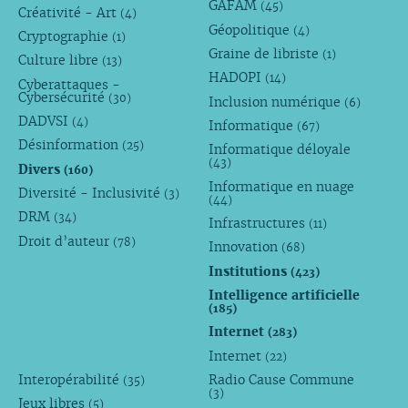
GAFAM
(45)
Créativité - Art
(4)
Géopolitique
(4)
Cryptographie
(1)
Graine de libriste
(1)
Culture libre
(13)
HADOPI
(14)
Cyberattaques -
Cybersécurité
(30)
Inclusion numérique
(6)
DADVSI
(4)
Informatique
(67)
Désinformation
(25)
Informatique déloyale
(43)
Divers
(160)
Informatique en nuage
Diversité - Inclusivité
(3)
(44)
DRM
(34)
Infrastructures
(11)
Droit d’auteur
(78)
Innovation
(68)
Institutions
(423)
Intelligence artificielle
(185)
Internet
(283)
Internet
(22)
Interopérabilité
Radio Cause Commune
(35)
(3)
Jeux libres
(5)