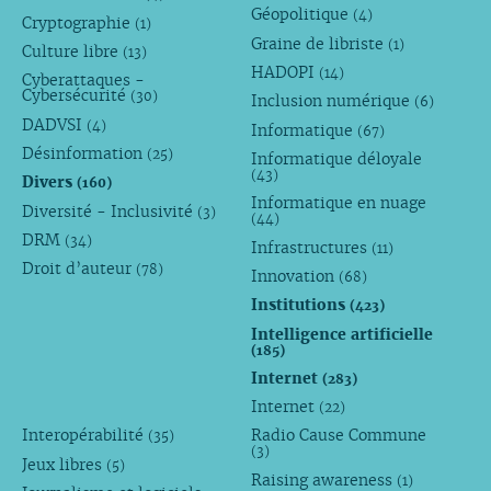
Géopolitique
(4)
Cryptographie
(1)
Graine de libriste
(1)
Culture libre
(13)
HADOPI
(14)
Cyberattaques -
Cybersécurité
(30)
Inclusion numérique
(6)
DADVSI
(4)
Informatique
(67)
Désinformation
(25)
Informatique déloyale
(43)
Divers
(160)
Informatique en nuage
Diversité - Inclusivité
(3)
(44)
DRM
(34)
Infrastructures
(11)
Droit d’auteur
(78)
Innovation
(68)
Institutions
(423)
Intelligence artificielle
(185)
Internet
(283)
Internet
(22)
Interopérabilité
Radio Cause Commune
(35)
(3)
Jeux libres
(5)
Raising awareness
(1)