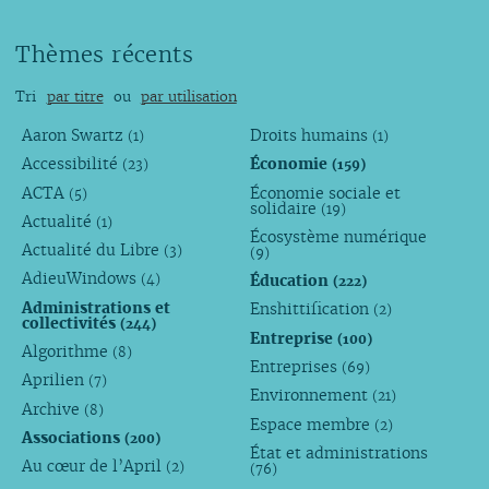
Thèmes récents
Tri
par titre
ou
par utilisation
Aaron Swartz
Droits humains
(1)
(1)
Accessibilité
Économie
(23)
(159)
ACTA
Économie sociale et
(5)
solidaire
(19)
Actualité
(1)
Écosystème numérique
Actualité du Libre
(3)
(9)
AdieuWindows
Éducation
(4)
(222)
Administrations et
Enshittification
(2)
collectivités
(244)
Entreprise
(100)
Algorithme
(8)
Entreprises
(69)
Aprilien
(7)
Environnement
(21)
Archive
(8)
Espace membre
(2)
Associations
(200)
État et administrations
Au cœur de l’April
(2)
(76)