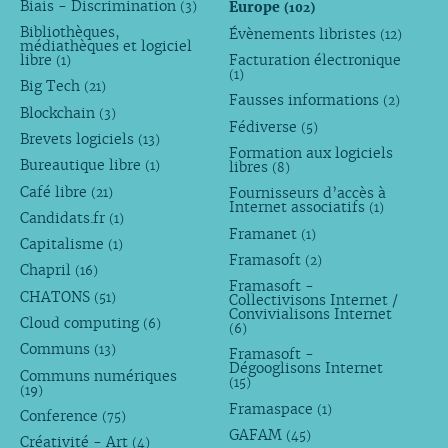
Biais - Discrimination
Europe
(3)
(102)
Bibliothèques,
Évènements libristes
(12)
médiathèques et logiciel
libre
Facturation électronique
(1)
(1)
Big Tech
(21)
Fausses informations
(2)
Blockchain
(3)
Fédiverse
(5)
Brevets logiciels
(13)
Formation aux logiciels
Bureautique libre
libres
(1)
(8)
Café libre
Fournisseurs d’accès à
(21)
Internet associatifs
(1)
Candidats.fr
(1)
Framanet
(1)
Capitalisme
(1)
Framasoft
(2)
Chapril
(16)
Framasoft -
CHATONS
(51)
Collectivisons Internet /
Convivialisons Internet
Cloud computing
(6)
(6)
Communs
(13)
Framasoft -
Dégooglisons Internet
Communs numériques
(15)
(19)
Framaspace
(1)
Conference
(75)
GAFAM
(45)
Créativité - Art
(4)