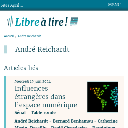
MENU
Sites April ...
Libre à lire !
Accueil
André Reichardt
André Reichardt
Articles liés
Mercredi 19 juin 2024
Influences
étrangères dans
l’espace numérique
Sénat - Table ronde
André Reichardt
-
Bernard Benhamou
-
Catherine
Morin-Desailly
-
David Chavalarias
-
Dominique