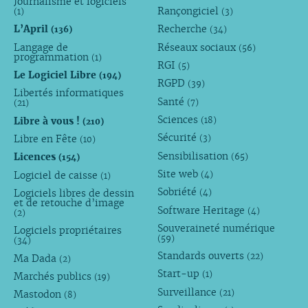
Journalisme et logiciels
Rançongiciel
(1)
(3)
L’April
Recherche
(136)
(34)
Langage de
Réseaux sociaux
(56)
programmation
(1)
RGI
(5)
Le Logiciel Libre
(194)
RGPD
(39)
Libertés informatiques
Santé
(7)
(21)
Sciences
Libre à vous !
(18)
(210)
Sécurité
Libre en Fête
(3)
(10)
Sensibilisation
Licences
(65)
(154)
Site web
Logiciel de caisse
(4)
(1)
Sobriété
Logiciels libres de dessin
(4)
et de retouche d’image
Software Heritage
(4)
(2)
Souveraineté numérique
Logiciels propriétaires
(59)
(34)
Standards ouverts
(22)
Ma Dada
(2)
Start-up
(1)
Marchés publics
(19)
Surveillance
(21)
Mastodon
(8)