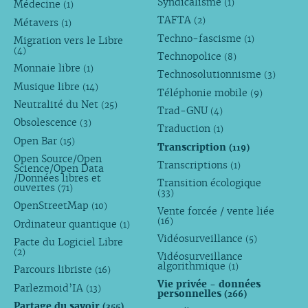
Syndicalisme
(1)
Médecine
(1)
TAFTA
(2)
Métavers
(1)
Techno-fascisme
(1)
Migration vers le Libre
(4)
Technopolice
(8)
Monnaie libre
(1)
Technosolutionnisme
(3)
Musique libre
(14)
Téléphonie mobile
(9)
Neutralité du Net
(25)
Trad-GNU
(4)
Obsolescence
(3)
Traduction
(1)
Open Bar
(15)
Transcription
(119)
Open Source/Open
Transcriptions
(1)
Science/Open Data
/Données libres et
Transition écologique
ouvertes
(71)
(33)
OpenStreetMap
(10)
Vente forcée / vente liée
(16)
Ordinateur quantique
(1)
Vidéosurveillance
(5)
Pacte du Logiciel Libre
(2)
Vidéosurveillance
algorithmique
(1)
Parcours libriste
(16)
Vie privée - données
Parlezmoid’IA
(13)
personnelles
(266)
Partage du savoir
(355)