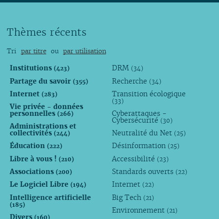
Thèmes récents
Tri
par titre
ou
par utilisation
Institutions
DRM
(423)
(34)
Partage du savoir
Recherche
(355)
(34)
Internet
Transition écologique
(283)
(33)
Vie privée - données
personnelles
Cyberattaques -
(266)
Cybersécurité
(30)
Administrations et
collectivités
Neutralité du Net
(244)
(25)
Éducation
Désinformation
(222)
(25)
Libre à vous !
Accessibilité
(210)
(23)
Associations
Standards ouverts
(200)
(22)
Le Logiciel Libre
Internet
(194)
(22)
Intelligence artificielle
Big Tech
(21)
(185)
Environnement
(21)
Divers
(160)