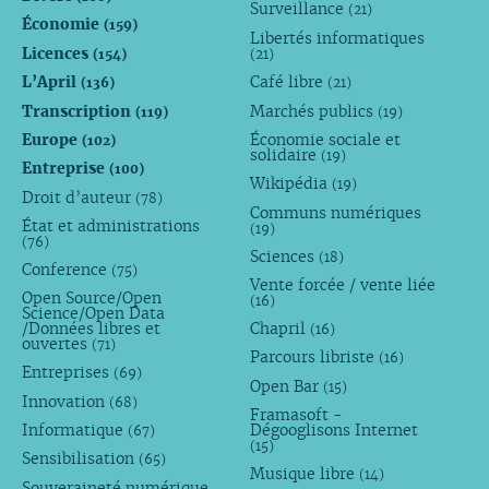
Surveillance
(21)
Économie
(159)
Libertés informatiques
Licences
(154)
(21)
L’April
Café libre
(136)
(21)
Transcription
Marchés publics
(119)
(19)
Europe
Économie sociale et
(102)
solidaire
(19)
Entreprise
(100)
Wikipédia
(19)
Droit d’auteur
(78)
Communs numériques
État et administrations
(19)
(76)
Sciences
(18)
Conference
(75)
Vente forcée / vente liée
Open Source/Open
(16)
Science/Open Data
/Données libres et
Chapril
(16)
ouvertes
(71)
Parcours libriste
(16)
Entreprises
(69)
Open Bar
(15)
Innovation
(68)
Framasoft -
Informatique
Dégooglisons Internet
(67)
(15)
Sensibilisation
(65)
Musique libre
(14)
Souveraineté numérique