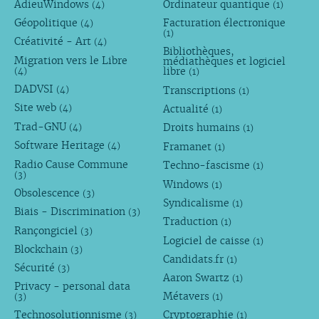
AdieuWindows
Ordinateur quantique
(4)
(1)
Géopolitique
Facturation électronique
(4)
(1)
Créativité - Art
(4)
Bibliothèques,
Migration vers le Libre
médiathèques et logiciel
libre
(4)
(1)
DADVSI
Transcriptions
(4)
(1)
Site web
Actualité
(4)
(1)
Trad-GNU
Droits humains
(4)
(1)
Software Heritage
Framanet
(4)
(1)
Radio Cause Commune
Techno-fascisme
(1)
(3)
Windows
(1)
Obsolescence
(3)
Syndicalisme
(1)
Biais - Discrimination
(3)
Traduction
(1)
Rançongiciel
(3)
Logiciel de caisse
(1)
Blockchain
(3)
Candidats.fr
(1)
Sécurité
(3)
Aaron Swartz
(1)
Privacy - personal data
Métavers
(3)
(1)
Technosolutionnisme
Cryptographie
(3)
(1)