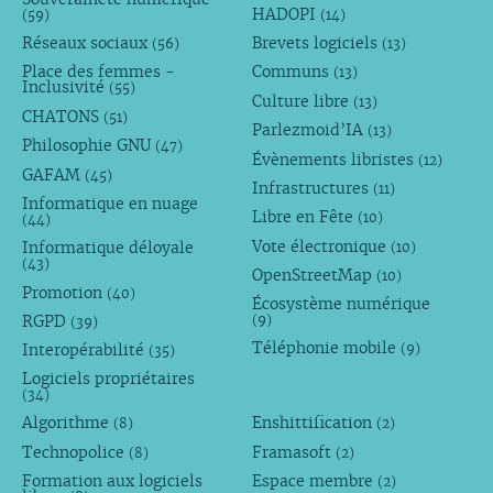
HADOPI
(59)
(14)
Réseaux sociaux
Brevets logiciels
(56)
(13)
Place des femmes -
Communs
(13)
Inclusivité
(55)
Culture libre
(13)
CHATONS
(51)
Parlezmoid’IA
(13)
Philosophie GNU
(47)
Évènements libristes
(12)
GAFAM
(45)
Infrastructures
(11)
Informatique en nuage
Libre en Fête
(10)
(44)
Vote électronique
Informatique déloyale
(10)
(43)
OpenStreetMap
(10)
Promotion
(40)
Écosystème numérique
RGPD
(9)
(39)
Téléphonie mobile
Interopérabilité
(9)
(35)
Logiciels propriétaires
(34)
Algorithme
Enshittification
(8)
(2)
Technopolice
Framasoft
(8)
(2)
Formation aux logiciels
Espace membre
(2)