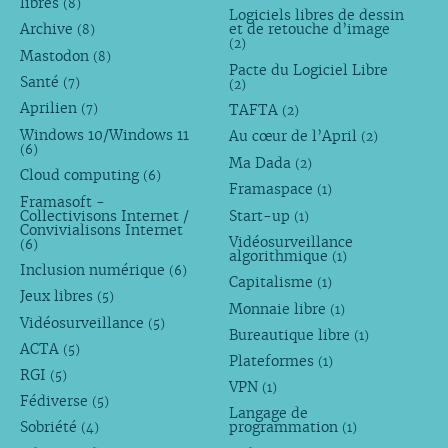
libres
(8)
Logiciels libres de dessin
Archive
et de retouche d’image
(8)
(2)
Mastodon
(8)
Pacte du Logiciel Libre
Santé
(7)
(2)
Aprilien
TAFTA
(7)
(2)
Windows 10/Windows 11
Au cœur de l’April
(2)
(6)
Ma Dada
(2)
Cloud computing
(6)
Framaspace
(1)
Framasoft -
Collectivisons Internet /
Start-up
(1)
Convivialisons Internet
Vidéosurveillance
(6)
algorithmique
(1)
Inclusion numérique
(6)
Capitalisme
(1)
Jeux libres
(5)
Monnaie libre
(1)
Vidéosurveillance
(5)
Bureautique libre
(1)
ACTA
(5)
Plateformes
(1)
RGI
(5)
VPN
(1)
Fédiverse
(5)
Langage de
Sobriété
programmation
(4)
(1)