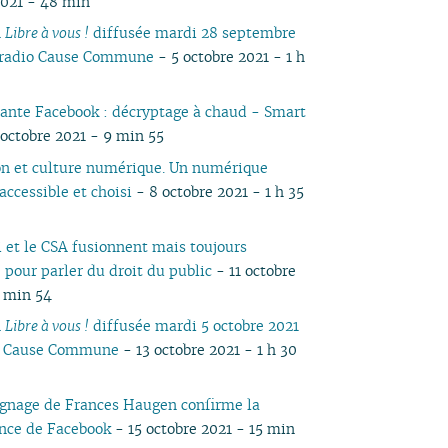
2021 - 48 min
05
03
05
03
04
03
03
03
04
05
04
05
04
n
Libre à vous !
diffusée mardi 28 septembre
04
02
04
02
03
02
02
01
03
04
03
04
03
 radio Cause Commune
- 5 octobre 2021 - 1 h
03
01
03
01
02
01
01
02
03
02
03
02
02
02
01
01
02
01
ante Facebook : décryptage à chaud - Smart
01
01
octobre 2021 - 9 min 55
n et culture numérique. Un numérique
 accessible et choisi
- 8 octobre 2021 - 1 h 35
 et le CSA fusionnent mais toujours
 pour parler du droit du public
- 11 octobre
3 min 54
n
Libre à vous !
diffusée mardi 5 octobre 2021
io Cause Commune
- 13 octobre 2021 - 1 h 30
gnage de Frances Haugen confirme la
nce de Facebook
- 15 octobre 2021 - 15 min