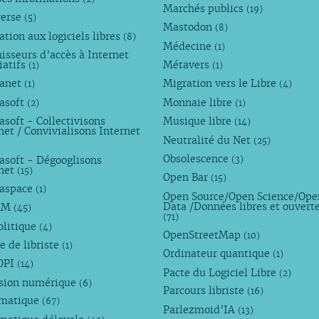
Marchés publics
(19)
verse
(5)
Mastodon
(8)
tion aux logiciels libres
(8)
Médecine
(1)
isseurs d’accès à Internet
iatifs
Métavers
(1)
(1)
anet
Migration vers le Libre
(1)
(4)
asoft
Monnaie libre
(2)
(1)
soft - Collectivisons
Musique libre
(14)
net / Convivialisons Internet
Neutralité du Net
(25)
Obsolescence
asoft - Dégooglisons
(3)
rnet
(15)
Open Bar
(15)
aspace
(1)
Open Source/Open Science/Ope
Data /Données libres et ouvert
AM
(45)
(71)
olitique
(4)
OpenStreetMap
(10)
e de libriste
(1)
Ordinateur quantique
(1)
OPI
(14)
Pacte du Logiciel Libre
(2)
usion numérique
(6)
Parcours libriste
(16)
rmatique
(67)
Parlezmoid’IA
(13)