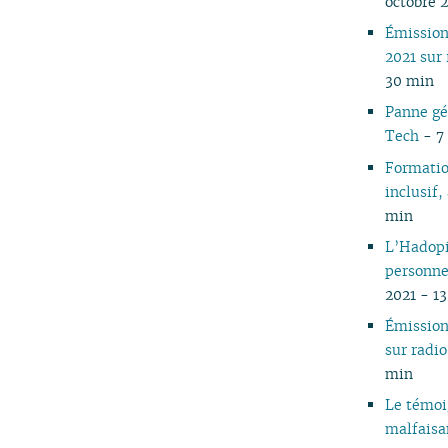
octobre 
05
Émissio
04
2021 sur
03
30 min
02
Panne gé
01
Tech
- 7 
Formatio
inclusif,
min
L’Hadopi
personne
2021 - 1
Émissio
sur rad
min
Le témoi
malfaisa