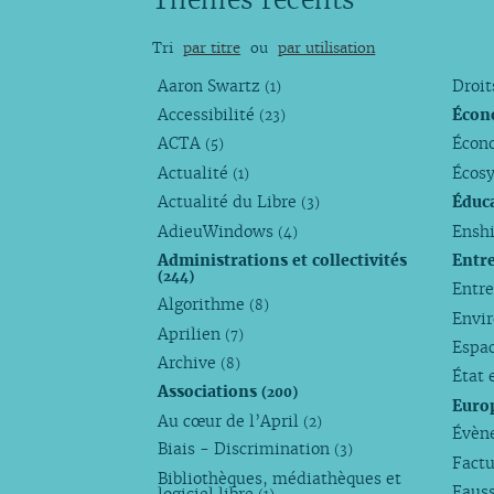
Tri
par titre
ou
par utilisation
Aaron Swartz
Droi
(1)
Accessibilité
Écon
(23)
ACTA
Écono
(5)
Actualité
Écos
(1)
Actualité du Libre
Éduc
(3)
AdieuWindows
Enshi
(4)
Administrations et collectivités
Entr
(244)
Entr
Algorithme
(8)
Envi
Aprilien
(7)
Espa
Archive
(8)
État 
Associations
(200)
Euro
Au cœur de l’April
(2)
Évèn
Biais - Discrimination
(3)
Factu
Bibliothèques, médiathèques et
Faus