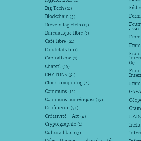
logiciel libre
(1)
Fédi
Big Tech
(21)
Forma
Blockchain
(3)
Fourn
Brevets logiciels
(13)
assoc
Bureautique libre
(1)
Fram
Café libre
(21)
Fram
Candidats.fr
(1)
Frama
Capitalisme
Inter
(1)
(6)
Chapril
(16)
Fram
CHATONS
Inte
(51)
Cloud computing
Fram
(6)
Communs
GAF
(13)
Communs numériques
Géop
(19)
Conference
Grain
(75)
Créativité - Art
HAD
(4)
Cryptographie
Incl
(1)
Culture libre
Info
(13)
Cyberattaques - Cybersécurité