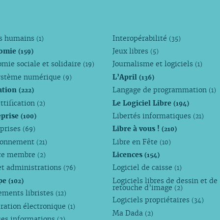
ts humains
Interopérabilité
(1)
(35)
omie
Jeux libres
(159)
(5)
mie sociale et solidaire
Journalisme et logiciels
(19)
(1)
ystème numérique
L’April
(9)
(136)
ation
Langage de programmation
(222)
(1)
ttification
Le Logiciel Libre
(2)
(194)
eprise
Libertés informatiques
(100)
(21)
eprises
Libre à vous !
(69)
(210)
ronnement
Libre en Fête
(21)
(10)
ce membre
Licences
(2)
(154)
et administrations
Logiciel de caisse
(76)
(1)
pe
Logiciels libres de dessin et de
(102)
retouche d’image
(2)
ements libristes
(12)
Logiciels propriétaires
(34)
ration électronique
(1)
Ma Dada
(2)
ses informations
(2)