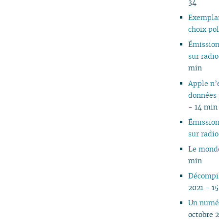
34
Exemplar
choix pol
Émissio
sur rad
min
Apple n’
données 
- 14 min
Émissio
sur rad
Le monde 
min
Décompile
2021 - 1
Un numér
octobre 