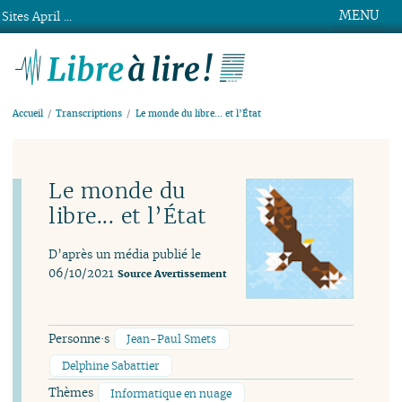
MENU
Sites April ...
Libre à lire !
Accueil
Transcriptions
Le monde du libre... et l’État
Le monde du
libre... et l’État
D’après un média publié le
06/10/2021
Source
Avertissement
Personne·s
Jean-Paul Smets
Delphine Sabattier
Thèmes
Informatique en nuage