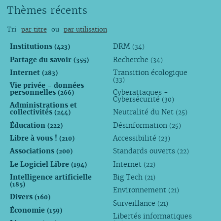
Thèmes récents
Tri
par titre
ou
par utilisation
Institutions
DRM
(423)
(34)
Partage du savoir
Recherche
(355)
(34)
Internet
Transition écologique
(283)
(33)
Vie privée - données
personnelles
Cyberattaques -
(266)
Cybersécurité
(30)
Administrations et
collectivités
Neutralité du Net
(244)
(25)
Éducation
Désinformation
(222)
(25)
Libre à vous !
Accessibilité
(210)
(23)
Associations
Standards ouverts
(200)
(22)
Le Logiciel Libre
Internet
(194)
(22)
Intelligence artificielle
Big Tech
(21)
(185)
Environnement
(21)
Divers
(160)
Surveillance
(21)
Économie
(159)
Libertés informatiques