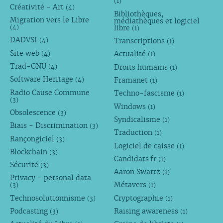
(1)
Créativité - Art
(4)
Bibliothèques,
Migration vers le Libre
médiathèques et logiciel
libre
(4)
(1)
DADVSI
Transcriptions
(4)
(1)
Site web
Actualité
(4)
(1)
Trad-GNU
Droits humains
(4)
(1)
Software Heritage
Framanet
(4)
(1)
Radio Cause Commune
Techno-fascisme
(1)
(3)
Windows
(1)
Obsolescence
(3)
Syndicalisme
(1)
Biais - Discrimination
(3)
Traduction
(1)
Rançongiciel
(3)
Logiciel de caisse
(1)
Blockchain
(3)
Candidats.fr
(1)
Sécurité
(3)
Aaron Swartz
(1)
Privacy - personal data
Métavers
(3)
(1)
Technosolutionnisme
Cryptographie
(3)
(1)
Podcasting
Raising awareness
(3)
(1)