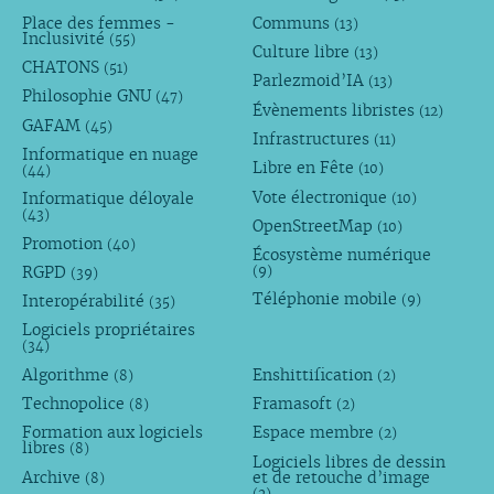
Place des femmes -
Communs
(13)
Inclusivité
(55)
Culture libre
(13)
CHATONS
(51)
Parlezmoid’IA
(13)
Philosophie GNU
(47)
Évènements libristes
(12)
GAFAM
(45)
Infrastructures
(11)
Informatique en nuage
Libre en Fête
(10)
(44)
Vote électronique
Informatique déloyale
(10)
(43)
OpenStreetMap
(10)
Promotion
(40)
Écosystème numérique
RGPD
(9)
(39)
Téléphonie mobile
Interopérabilité
(9)
(35)
Logiciels propriétaires
(34)
Algorithme
Enshittification
(8)
(2)
Technopolice
Framasoft
(8)
(2)
Formation aux logiciels
Espace membre
(2)
libres
(8)
Logiciels libres de dessin
Archive
et de retouche d’image
(8)
(2)