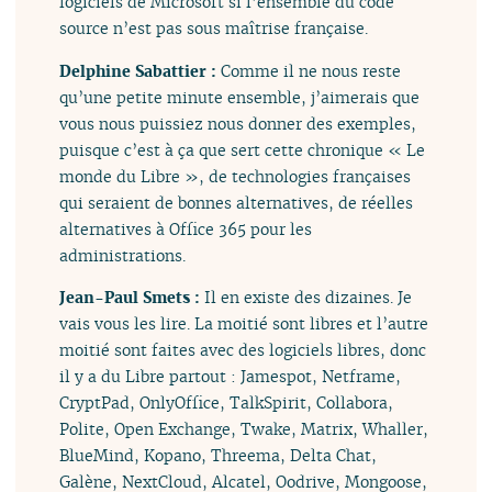
logiciels de Microsoft si l’ensemble du code
source n’est pas sous maîtrise française.
Delphine Sabattier :
Comme il ne nous reste
qu’une petite minute ensemble, j’aimerais que
vous nous puissiez nous donner des exemples,
puisque c’est à ça que sert cette chronique « Le
monde du Libre », de technologies françaises
qui seraient de bonnes alternatives, de réelles
alternatives à Office 365 pour les
administrations.
Jean-Paul Smets :
Il en existe des dizaines. Je
vais vous les lire. La moitié sont libres et l’autre
moitié sont faites avec des logiciels libres, donc
il y a du Libre partout : Jamespot, Netframe,
CryptPad, OnlyOffice, TalkSpirit, Collabora,
Polite, Open Exchange, Twake, Matrix, Whaller,
BlueMind, Kopano, Threema, Delta Chat,
Galène, NextCloud, Alcatel, Oodrive, Mongoose,