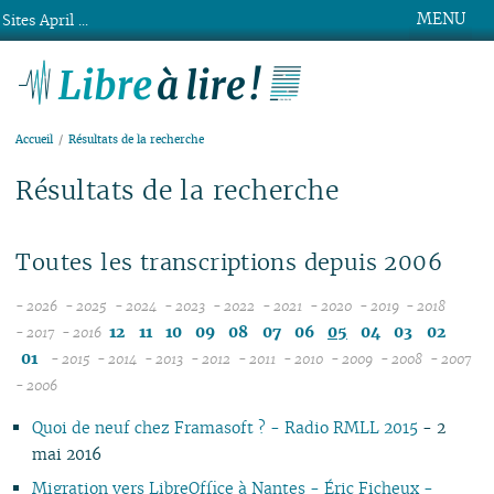
MENU
Sites April ...
Libre à lire !
Accueil
Résultats de la recherche
Résultats de la recherche
Toutes les transcriptions depuis 2006
- 2026
- 2025
- 2024
- 2023
- 2022
- 2021
- 2020
- 2019
- 2018
08
12
12
12
12
12
12
12
12
12
11
10
09
08
07
06
05
04
03
02
- 2017
- 2016
12
07
11
11
11
11
11
11
11
11
01
- 2015
- 2014
- 2013
- 2012
- 2011
- 2010
- 2009
- 2008
- 2007
11
06
12
10
12
10
12
10
12
10
12
10
12
10
04
10
12
10
0
- 2006
10
05
10
11
09
11
09
10
09
11
09
11
09
11
09
09
11
09
Quoi de neuf chez Framasoft ? - Radio RMLL 2015
- 2
09
04
10
08
10
08
09
08
09
08
10
08
10
08
08
10
08
mai 2016
08
03
09
07
09
07
08
07
08
07
09
07
09
07
07
06
07
07
02
08
06
08
06
04
06
07
06
08
06
08
06
06
01
06
Migration vers LibreOffice à Nantes - Éric Ficheux -