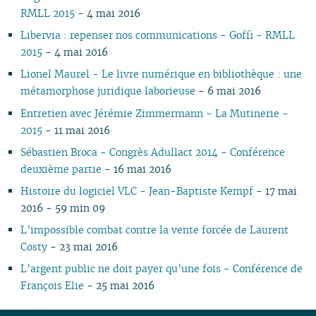
06
01
07
05
07
05
02
05
06
05
07
05
07
05
05
05
RMLL 2015
- 4 mai 2016
05
06
04
06
04
04
04
04
06
04
06
04
04
04
Libervia : repenser nos communications - Goffi - RMLL
04
05
03
04
03
03
03
03
05
03
05
03
03
03
2015
- 4 mai 2016
03
04
02
03
02
02
01
02
04
02
04
02
02
02
Lionel Maurel - Le livre numérique en bibliothèque : une
02
03
01
02
01
01
01
03
01
03
01
01
01
métamorphose juridique laborieuse
- 6 mai 2016
01
02
02
01
Entretien avec Jérémie Zimmermann - La Mutinerie -
2015
- 11 mai 2016
Sébastien Broca - Congrès Adullact 2014 - Conférence
deuxième partie
- 16 mai 2016
Histoire du logiciel VLC - Jean-Baptiste Kempf
- 17 mai
2016 - 59 min 09
L’impossible combat contre la vente forcée de Laurent
Costy
- 23 mai 2016
L’argent public ne doit payer qu’une fois - Conférence de
François Elie
- 25 mai 2016