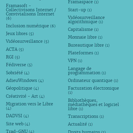
Framaspace
(1)
Framasoft -
Collectivisons Internet /
Start-up
(1)
Convivialisons Internet
Vidéosurveillance
(6)
algorithmique
(1)
Inclusion numérique
(6)
Capitalisme
(1)
Jeux libres
(5)
Monnaie libre
(1)
Vidéosurveillance
(5)
Bureautique libre
(1)
ACTA
(5)
Plateformes
(1)
RGI
(5)
VPN
(1)
Fédiverse
(5)
Langage de
Sobriété
programmation
(4)
(1)
AdieuWindows
Ordinateur quantique
(4)
(1)
Géopolitique
Facturation électronique
(4)
(1)
Créativité - Art
(4)
Bibliothèques,
Migration vers le Libre
médiathèques et logiciel
libre
(4)
(1)
DADVSI
Transcriptions
(4)
(1)
Site web
Actualité
(4)
(1)
Trad-GNU
Droits humains
(4)
(1)