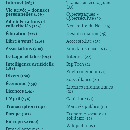
Internet
Transition écologique
(283)
(33)
Vie privée - données
personnelles
Cyberattaques -
(266)
Cybersécurité
(30)
Administrations et
collectivités
Neutralité du Net
(244)
(25)
Éducation
Désinformation
(222)
(25)
Libre à vous !
Accessibilité
(210)
(23)
Associations
Standards ouverts
(200)
(22)
Le Logiciel Libre
Internet
(194)
(22)
Intelligence artificielle
Big Tech
(21)
(185)
Environnement
(21)
Divers
(160)
Surveillance
(21)
Économie
(159)
Libertés informatiques
Licences
(154)
(21)
L’April
Café libre
(136)
(21)
Transcription
Marchés publics
(119)
(19)
Europe
Économie sociale et
(102)
solidaire
(19)
Entreprise
(100)
Wikipédia
(19)
Droit d’auteur
(78)