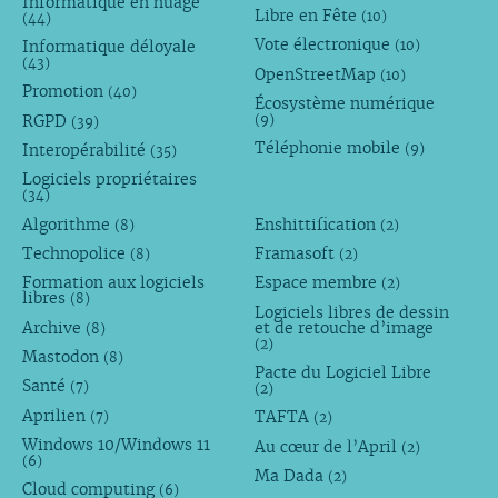
Informatique en nuage
Libre en Fête
(10)
(44)
Vote électronique
Informatique déloyale
(10)
(43)
OpenStreetMap
(10)
Promotion
(40)
Écosystème numérique
RGPD
(9)
(39)
Téléphonie mobile
Interopérabilité
(9)
(35)
Logiciels propriétaires
(34)
Algorithme
Enshittification
(8)
(2)
Technopolice
Framasoft
(8)
(2)
Formation aux logiciels
Espace membre
(2)
libres
(8)
Logiciels libres de dessin
Archive
et de retouche d’image
(8)
(2)
Mastodon
(8)
Pacte du Logiciel Libre
Santé
(7)
(2)
Aprilien
TAFTA
(7)
(2)
Windows 10/Windows 11
Au cœur de l’April
(2)
(6)
Ma Dada
(2)
Cloud computing
(6)