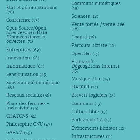
Communs numériques
État et administrations
(19)
(76)
Sciences
(18)
Conference
(75)
Vente forcée / vente liée
Open Source/Open
(16)
Science/Open Data
/Données libres et
Chapril
(16)
ouvertes
(71)
Parcours libriste
(16)
Entreprises
(69)
Open Bar
(15)
Innovation
(68)
Framasoft -
Informatique
Dégooglisons Internet
(67)
(15)
Sensibilisation
(65)
Musique libre
(14)
Souveraineté numérique
HADOPI
(59)
(14)
Réseaux sociaux
Brevets logiciels
(56)
(13)
Place des femmes -
Communs
(13)
Inclusivité
(55)
Culture libre
(13)
CHATONS
(51)
Parlezmoid’IA
(13)
Philosophie GNU
(47)
Évènements libristes
(12)
GAFAM
(45)
Infrastructures
(11)