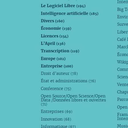
Inte
Le Logiciel Libre
(194)
Big 
Intelligence artificielle
(185)
Envi
Divers
(160)
Surve
Économie
(159)
Liber
Licences
(154)
Café 
L’April
(136)
Marc
Transcription
(119)
Écono
Europe
(102)
Wiki
Entreprise
(100)
Comm
Droit d’auteur
(78)
Scie
État et administrations
(76)
Vente
Conference
(75)
Chap
Open Source/Open Science/Open
Parco
Data /Données libres et ouvertes
(71)
Open
Entreprises
(69)
Fram
Inte
Innovation
(68)
Musi
Informatique
(67)