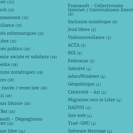
rnet
(22)
Framasoft - Collectivisons
Tech
Internet / Convivialisons Inter
(21)
(6)
ronnement
(21)
Inclusion numérique
(6)
illance
(21)
Jeux libres
(5)
tés informatiques
(21)
Vidéosurveillance
(5)
libre
(21)
ACTA
(5)
hés publics
(19)
RGI
(5)
mie sociale et solidaire
(19)
Fédiverse
(5)
pédia
(19)
Sobriété
(4)
uns numériques
(19)
AdieuWindows
(4)
nces
(18)
Géopolitique
(4)
 forcée / vente liée
(16)
Créativité - Art
(4)
ril
(16)
Migration vers le Libre
(4)
urs libriste
(16)
DADVSI
(4)
 Bar
(15)
Site web
(4)
asoft - Dégooglisons
rnet
Trad-GNU
(15)
(4)
que libre
Software Heritage
(14)
(4)