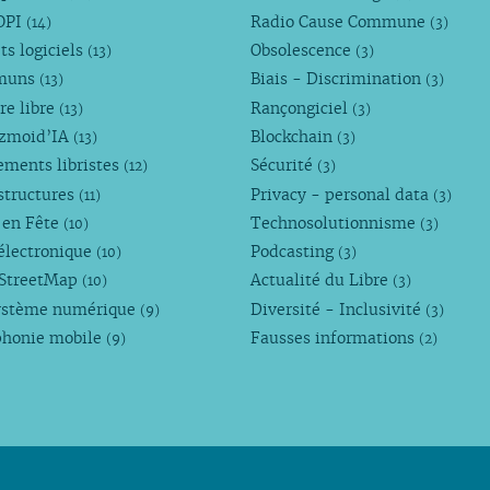
OPI
Radio Cause Commune
(14)
(3)
ts logiciels
Obsolescence
(13)
(3)
muns
Biais - Discrimination
(13)
(3)
re libre
Rançongiciel
(13)
(3)
ezmoid’IA
Blockchain
(13)
(3)
ements libristes
Sécurité
(12)
(3)
structures
Privacy - personal data
(11)
(3)
 en Fête
Technosolutionnisme
(10)
(3)
électronique
Podcasting
(10)
(3)
StreetMap
Actualité du Libre
(10)
(3)
ystème numérique
Diversité - Inclusivité
(9)
(3)
phonie mobile
Fausses informations
(9)
(2)