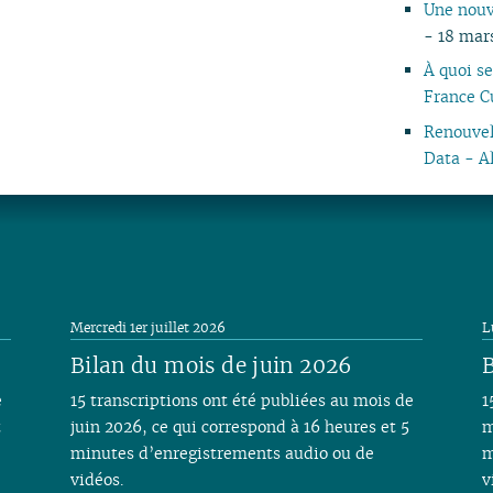
Une nouv
04
- 18 mar
03
À quoi s
02
France C
01
Renouvel
Data - A
Mercredi 1er juillet 2026
L
Bilan du mois de juin 2026
B
e
15 transcriptions ont été publiées au mois de
1
t
juin 2026, ce qui correspond à 16 heures et 5
m
minutes d’enregistrements audio ou de
m
vidéos.
v