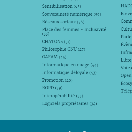
HAD
Sensibilisation
(65)
Breve
Souveraineté numérique
(59)
Com
Réseaux sociaux
(56)
Cultu
Place des femmes - Inclusivité
(55)
Parl
CHATONS
(51)
Évèn
Philosophie GNU
(47)
Infra
GAFAM
(45)
Libre
Informatique en nuage
(44)
Vote 
Informatique déloyale
(43)
Open
Promotion
(40)
Écos
RGPD
(39)
Télé
Interopérabilité
(35)
Logiciels propriétaires
(34)