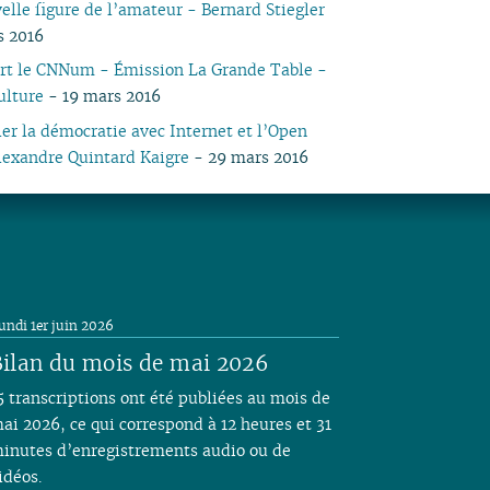
elle figure de l’amateur - Bernard Stiegler
04
03
05
03
04
03
03
03
03
05
03
05
03
s 2016
03
02
04
02
03
02
02
01
02
04
02
04
02
ert le CNNum - Émission La Grande Table -
02
01
03
01
02
01
01
01
03
01
03
01
ulture
- 19 mars 2016
01
02
02
01
er la démocratie avec Internet et l’Open
lexandre Quintard Kaigre
- 29 mars 2016
undi 1er juin 2026
ilan du mois de mai 2026
5 transcriptions ont été publiées au mois de
ai 2026, ce qui correspond à 12 heures et 31
inutes d’enregistrements audio ou de
idéos.