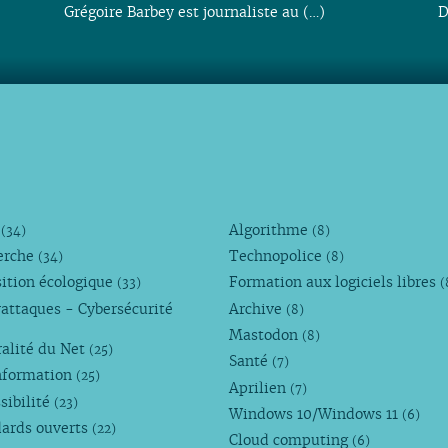
Grégoire Barbey est journaliste au (…)
D
M
Algorithme
(34)
(8)
erche
Technopolice
(34)
(8)
ition écologique
Formation aux logiciels libres
(33)
(
attaques - Cybersécurité
Archive
(8)
Mastodon
(8)
alité du Net
(25)
Santé
(7)
nformation
(25)
Aprilien
(7)
sibilité
(23)
Windows 10/Windows 11
(6)
dards ouverts
(22)
Cloud computing
(6)