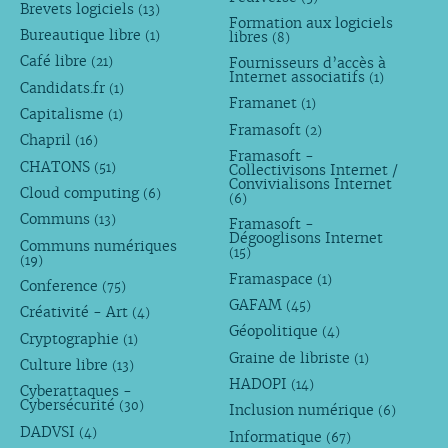
Brevets logiciels
(13)
Formation aux logiciels
Bureautique libre
libres
(1)
(8)
Café libre
Fournisseurs d’accès à
(21)
Internet associatifs
(1)
Candidats.fr
(1)
Framanet
(1)
Capitalisme
(1)
Framasoft
(2)
Chapril
(16)
Framasoft -
CHATONS
(51)
Collectivisons Internet /
Convivialisons Internet
Cloud computing
(6)
(6)
Communs
(13)
Framasoft -
Dégooglisons Internet
Communs numériques
(15)
(19)
Framaspace
(1)
Conference
(75)
GAFAM
(45)
Créativité - Art
(4)
Géopolitique
(4)
Cryptographie
(1)
Graine de libriste
(1)
Culture libre
(13)
HADOPI
(14)
Cyberattaques -
Cybersécurité
(30)
Inclusion numérique
(6)
DADVSI
(4)
Informatique
(67)