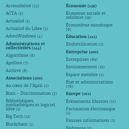
Accessibilité
Économie
(23)
(159)
ACTA
Économie sociale et
(5)
solidaire
(19)
Actualité
(1)
Écosystème numérique
Actualité du Libre
(3)
(9)
AdieuWindows
Éducation
(4)
(222)
Administrations et
Enshittification
(2)
collectivités
(244)
Entreprise
(100)
Algorithme
(8)
Entreprises
(69)
Aprilien
(7)
Environnement
(21)
Archive
(8)
Espace membre
(2)
Associations
(200)
État et administrations
Au cœur de l’April
(2)
(76)
Biais - Discrimination
Europe
(3)
(102)
Bibliothèques,
Évènements libristes
(12)
médiathèques et logiciel
libre
Facturation électronique
(1)
(1)
Big Tech
(21)
Fausses informations
(2)
Blockchain
(3)
Fédiverse
(5)