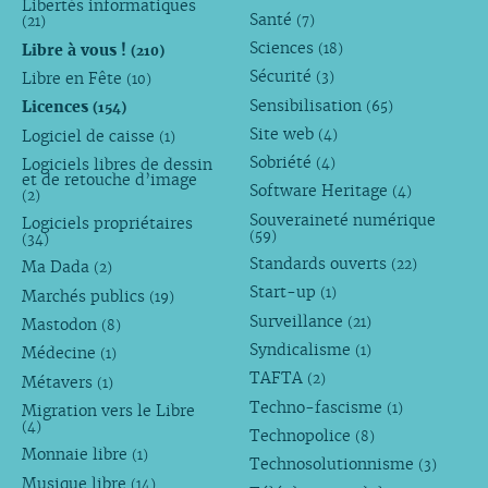
Libertés informatiques
Santé
(7)
(21)
Sciences
Libre à vous !
(18)
(210)
Sécurité
Libre en Fête
(3)
(10)
Sensibilisation
Licences
(65)
(154)
Site web
Logiciel de caisse
(4)
(1)
Sobriété
Logiciels libres de dessin
(4)
et de retouche d’image
Software Heritage
(4)
(2)
Souveraineté numérique
Logiciels propriétaires
(59)
(34)
Standards ouverts
(22)
Ma Dada
(2)
Start-up
(1)
Marchés publics
(19)
Surveillance
(21)
Mastodon
(8)
Syndicalisme
(1)
Médecine
(1)
TAFTA
(2)
Métavers
(1)
Techno-fascisme
(1)
Migration vers le Libre
(4)
Technopolice
(8)
Monnaie libre
(1)
Technosolutionnisme
(3)
Musique libre
(14)