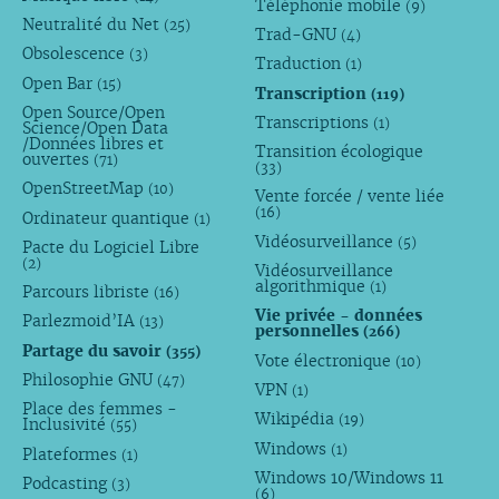
Téléphonie mobile
(9)
Neutralité du Net
(25)
Trad-GNU
(4)
Obsolescence
(3)
Traduction
(1)
Open Bar
(15)
Transcription
(119)
Open Source/Open
Transcriptions
(1)
Science/Open Data
/Données libres et
Transition écologique
ouvertes
(71)
(33)
OpenStreetMap
(10)
Vente forcée / vente liée
(16)
Ordinateur quantique
(1)
Vidéosurveillance
(5)
Pacte du Logiciel Libre
(2)
Vidéosurveillance
algorithmique
(1)
Parcours libriste
(16)
Vie privée - données
Parlezmoid’IA
(13)
personnelles
(266)
Partage du savoir
(355)
Vote électronique
(10)
Philosophie GNU
(47)
VPN
(1)
Place des femmes -
Wikipédia
(19)
Inclusivité
(55)
Windows
(1)
Plateformes
(1)
Windows 10/Windows 11
Podcasting
(3)
(6)