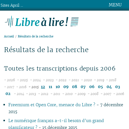
MENU
Sites April ...
Libre à lire !
Accueil
Résultats de la recherche
Résultats de la recherche
Toutes les transcriptions depuis 2006
- 2026
- 2025
- 2024
- 2023
- 2022
- 2021
- 2020
- 2019
- 2018
08
12
12
12
12
12
12
12
12
12
11
10
09
08
07
06
05
04
03
- 2017
- 2016
- 2015
12
07
12
11
11
11
11
11
11
11
11
02
- 2014
- 2013
- 2012
- 2011
- 2010
- 2009
- 2008
- 2007
- 2006
11
06
12
11
10
12
10
12
10
12
10
12
10
04
10
12
10
04
10
1
Freemium et Open Core, menace du Libre ?
- 7 décembre
10
05
11
10
09
10
09
11
09
11
09
11
09
09
11
09
09
2015
09
04
10
09
08
09
08
09
08
10
08
10
08
08
10
08
08
08
03
09
08
07
08
07
08
07
09
07
09
07
07
06
07
07
Le numérique français a-t-il besoin d’un grand
07
02
08
07
06
04
06
07
06
08
06
08
06
06
01
06
06
planificateur ?
- 15 décembre 2015