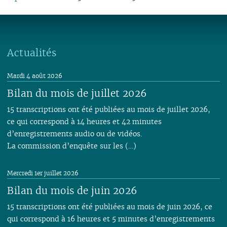
06
01
07
06
05
02
05
06
05
07
05
07
05
05
05
05
05
06
05
04
04
04
04
06
04
06
04
04
04
04
04
04
04
03
03
03
03
05
03
05
03
03
03
03
03
03
03
02
02
01
02
04
02
04
02
02
02
02
Actualités
02
02
02
01
01
01
03
01
03
01
01
01
01
01
01
02
Mardi 4 août 2026
01
Bilan du mois de juillet 2026
15 transcriptions ont été publiées au mois de juillet 2026,
ce qui correspond à 14 heures et 42 minutes
d’enregistrements audio ou de vidéos.
La commission d’enquête sur les (…)
Mercredi 1er juillet 2026
Bilan du mois de juin 2026
15 transcriptions ont été publiées au mois de juin 2026, ce
qui correspond à 16 heures et 5 minutes d’enregistrements