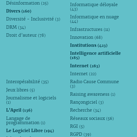
Désinformation
(25)
Informatique déloyale
(43)
Divers
(160)
Informatique en nuage
Diversité - Inclusivité
(3)
(44)
DRM
(34)
Infrastructures
(11)
Droit d’auteur
(78)
Innovation
(68)
Institutions
(423)
Intelligence artificielle
(185)
Internet
(283)
Internet
(22)
Interopérabilité
Radio Cause Commune
(35)
(3)
Jeux libres
(5)
Raising awareness
(1)
Journalisme et logiciels
Rançongiciel
(1)
(3)
L’April
Recherche
(136)
(34)
Langage de
Réseaux sociaux
(56)
programmation
(1)
RGI
(5)
Le Logiciel Libre
(194)
RGPD
(39)