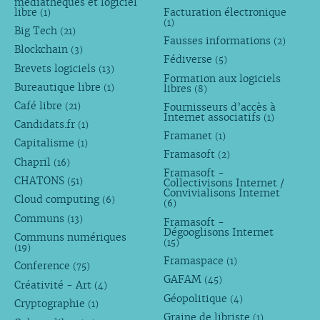
médiathèques et logiciel
libre
Facturation électronique
(1)
(1)
Big Tech
(21)
Fausses informations
(2)
Blockchain
(3)
Fédiverse
(5)
Brevets logiciels
(13)
Formation aux logiciels
Bureautique libre
libres
(1)
(8)
Café libre
Fournisseurs d’accès à
(21)
Internet associatifs
(1)
Candidats.fr
(1)
Framanet
(1)
Capitalisme
(1)
Framasoft
(2)
Chapril
(16)
Framasoft -
CHATONS
(51)
Collectivisons Internet /
Convivialisons Internet
Cloud computing
(6)
(6)
Communs
(13)
Framasoft -
Dégooglisons Internet
Communs numériques
(15)
(19)
Framaspace
(1)
Conference
(75)
GAFAM
(45)
Créativité - Art
(4)
Géopolitique
(4)
Cryptographie
(1)
Graine de libriste
(1)