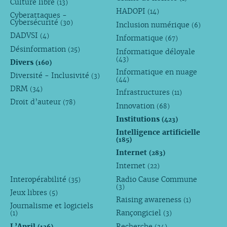
Culture libre
(13)
HADOPI
(14)
Cyberattaques -
Cybersécurité
(30)
Inclusion numérique
(6)
DADVSI
(4)
Informatique
(67)
Désinformation
(25)
Informatique déloyale
(43)
Divers
(160)
Informatique en nuage
Diversité - Inclusivité
(3)
(44)
DRM
(34)
Infrastructures
(11)
Droit d’auteur
(78)
Innovation
(68)
Institutions
(423)
Intelligence artificielle
(185)
Internet
(283)
Internet
(22)
Interopérabilité
Radio Cause Commune
(35)
(3)
Jeux libres
(5)
Raising awareness
(1)
Journalisme et logiciels
Rançongiciel
(1)
(3)
L’April
Recherche
(136)
(34)