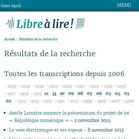
MENU
Sites April ...
Libre à lire !
Accueil
Résultats de la recherche
Résultats de la recherche
Toutes les transcriptions depuis 2006
- 2026
- 2025
- 2024
- 2023
- 2022
- 2021
- 2020
- 2019
- 2018
08
12
12
12
12
12
12
12
12
12
11
10
09
08
07
06
05
04
03
- 2017
- 2016
- 2015
12
07
12
11
11
11
11
11
11
11
11
02
- 2014
- 2013
- 2012
- 2011
- 2010
- 2009
- 2008
- 2007
- 2006
11
06
12
11
10
12
10
12
10
12
10
12
10
04
10
12
10
04
10
1
Axelle Lemaire annonce la présentation du projet de loi
10
05
11
10
09
10
09
11
09
11
09
11
09
09
11
09
09
« République numérique »
- 2 novembre 2015
09
04
10
09
08
09
08
09
08
10
08
10
08
08
10
08
08
08
03
09
08
07
08
07
08
07
09
07
09
07
07
06
07
07
Le vote électronique et ses enjeux
- 8 novembre 2015
07
02
08
07
06
04
06
07
06
08
06
08
06
06
01
06
06