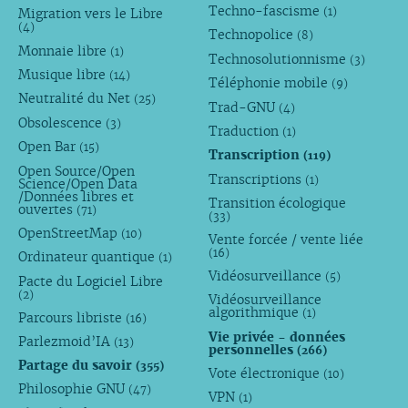
Techno-fascisme
(1)
Migration vers le Libre
(4)
Technopolice
(8)
Monnaie libre
(1)
Technosolutionnisme
(3)
Musique libre
(14)
Téléphonie mobile
(9)
Neutralité du Net
(25)
Trad-GNU
(4)
Obsolescence
(3)
Traduction
(1)
Open Bar
(15)
Transcription
(119)
Open Source/Open
Transcriptions
(1)
Science/Open Data
/Données libres et
Transition écologique
ouvertes
(71)
(33)
OpenStreetMap
(10)
Vente forcée / vente liée
(16)
Ordinateur quantique
(1)
Vidéosurveillance
(5)
Pacte du Logiciel Libre
(2)
Vidéosurveillance
algorithmique
(1)
Parcours libriste
(16)
Vie privée - données
Parlezmoid’IA
(13)
personnelles
(266)
Partage du savoir
(355)
Vote électronique
(10)
Philosophie GNU
(47)
VPN
(1)