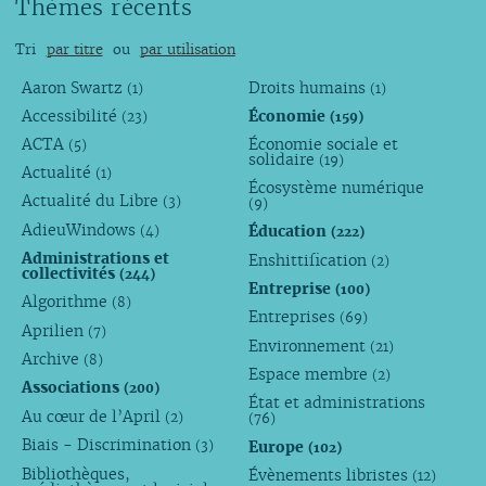
Thèmes récents
Tri
par titre
ou
par utilisation
Aaron Swartz
Droits humains
(1)
(1)
Accessibilité
Économie
(23)
(159)
ACTA
Économie sociale et
(5)
solidaire
(19)
Actualité
(1)
Écosystème numérique
Actualité du Libre
(3)
(9)
AdieuWindows
Éducation
(4)
(222)
Administrations et
Enshittification
(2)
collectivités
(244)
Entreprise
(100)
Algorithme
(8)
Entreprises
(69)
Aprilien
(7)
Environnement
(21)
Archive
(8)
Espace membre
(2)
Associations
(200)
État et administrations
Au cœur de l’April
(2)
(76)
Biais - Discrimination
Europe
(3)
(102)
Bibliothèques,
Évènements libristes
(12)