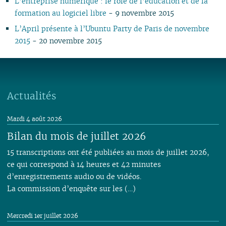
L’entreprise numérique : le rôle de l’éducation et de la
06
01
07
06
05
02
05
06
05
07
05
07
05
05
05
05
formation au logiciel libre
- 9 novembre 2015
05
06
05
04
04
04
04
06
04
06
04
04
04
04
L’April présente à l’Ubuntu Party de Paris de novembre
04
04
04
03
03
03
03
05
03
05
03
03
03
03
2015
- 20 novembre 2015
03
03
03
02
02
01
02
04
02
04
02
02
02
02
02
02
02
01
01
01
03
01
03
01
01
01
01
01
01
02
01
Actualités
Mardi 4 août 2026
Bilan du mois de juillet 2026
15 transcriptions ont été publiées au mois de juillet 2026,
ce qui correspond à 14 heures et 42 minutes
d’enregistrements audio ou de vidéos.
La commission d’enquête sur les (…)
Mercredi 1er juillet 2026