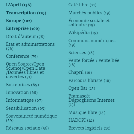
L’April
Café libre
(136)
(21)
Transcription
Marchés publics
(119)
(19)
Europe
Économie sociale et
(102)
solidaire
(19)
Entreprise
(100)
Wikipédia
(19)
Droit d’auteur
(78)
Communs numériques
État et administrations
(19)
(76)
Sciences
(18)
Conference
(75)
Vente forcée / vente liée
Open Source/Open
(16)
Science/Open Data
/Données libres et
Chapril
(16)
ouvertes
(71)
Parcours libriste
(16)
Entreprises
(69)
Open Bar
(15)
Innovation
(68)
Framasoft -
Informatique
Dégooglisons Internet
(67)
(15)
Sensibilisation
(65)
Musique libre
(14)
Souveraineté numérique
HADOPI
(59)
(14)
Réseaux sociaux
Brevets logiciels
(56)
(13)