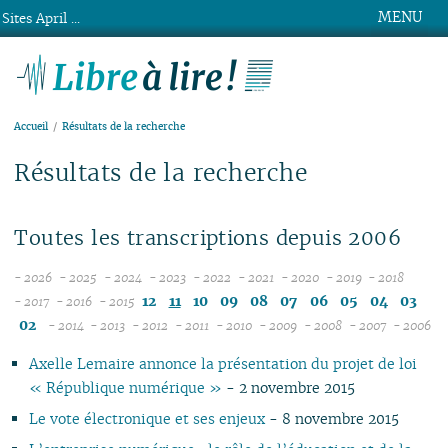
MENU
Sites April ...
Libre à lire !
Accueil
Résultats de la recherche
Résultats de la recherche
Toutes les transcriptions depuis 2006
- 2026
- 2025
- 2024
- 2023
- 2022
- 2021
- 2020
- 2019
- 2018
08
12
12
12
12
12
12
12
12
12
11
10
09
08
07
06
05
04
03
- 2017
- 2016
- 2015
12
07
12
11
11
11
11
11
11
11
11
02
- 2014
- 2013
- 2012
- 2011
- 2010
- 2009
- 2008
- 2007
- 2006
11
06
12
11
10
12
10
12
10
12
10
12
10
04
10
12
10
04
10
1
Axelle Lemaire annonce la présentation du projet de loi
10
05
11
10
09
10
09
11
09
11
09
11
09
09
11
09
09
« République numérique »
- 2 novembre 2015
09
04
10
09
08
09
08
09
08
10
08
10
08
08
10
08
08
08
03
09
08
07
08
07
08
07
09
07
09
07
07
06
07
07
Le vote électronique et ses enjeux
- 8 novembre 2015
07
02
08
07
06
04
06
07
06
08
06
08
06
06
01
06
06