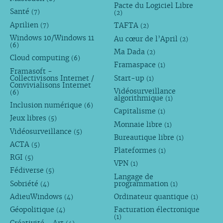
Pacte du Logiciel Libre
Santé
(7)
(2)
Aprilien
TAFTA
(7)
(2)
Windows 10/Windows 11
Au cœur de l’April
(2)
(6)
Ma Dada
(2)
Cloud computing
(6)
Framaspace
(1)
Framasoft -
Collectivisons Internet /
Start-up
(1)
Convivialisons Internet
Vidéosurveillance
(6)
algorithmique
(1)
Inclusion numérique
(6)
Capitalisme
(1)
Jeux libres
(5)
Monnaie libre
(1)
Vidéosurveillance
(5)
Bureautique libre
(1)
ACTA
(5)
Plateformes
(1)
RGI
(5)
VPN
(1)
Fédiverse
(5)
Langage de
Sobriété
programmation
(4)
(1)
AdieuWindows
Ordinateur quantique
(4)
(1)
Géopolitique
Facturation électronique
(4)
(1)
Créativité - Art