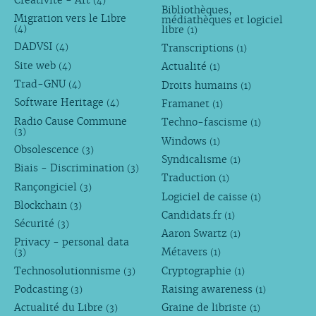
(4)
Bibliothèques,
Migration vers le Libre
médiathèques et logiciel
libre
(4)
(1)
DADVSI
Transcriptions
(4)
(1)
Site web
Actualité
(4)
(1)
Trad-GNU
Droits humains
(4)
(1)
Software Heritage
Framanet
(4)
(1)
Radio Cause Commune
Techno-fascisme
(1)
(3)
Windows
(1)
Obsolescence
(3)
Syndicalisme
(1)
Biais - Discrimination
(3)
Traduction
(1)
Rançongiciel
(3)
Logiciel de caisse
(1)
Blockchain
(3)
Candidats.fr
(1)
Sécurité
(3)
Aaron Swartz
(1)
Privacy - personal data
Métavers
(3)
(1)
Technosolutionnisme
Cryptographie
(3)
(1)
Podcasting
Raising awareness
(3)
(1)
Actualité du Libre
Graine de libriste
(3)
(1)