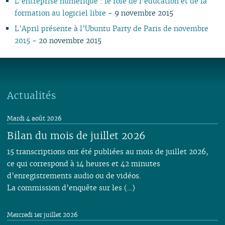
L’entreprise numérique : le rôle de l’éducation et de la
06
01
07
06
05
02
05
06
05
07
05
07
05
05
05
05
formation au logiciel libre
- 9 novembre 2015
05
06
05
04
04
04
04
06
04
06
04
04
04
04
L’April présente à l’Ubuntu Party de Paris de novembre
04
04
04
03
03
03
03
05
03
05
03
03
03
03
2015
- 20 novembre 2015
03
03
03
02
02
01
02
04
02
04
02
02
02
02
02
02
02
01
01
01
03
01
03
01
01
01
01
01
01
02
01
Actualités
Mardi 4 août 2026
Bilan du mois de juillet 2026
15 transcriptions ont été publiées au mois de juillet 2026,
ce qui correspond à 14 heures et 42 minutes
d’enregistrements audio ou de vidéos.
La commission d’enquête sur les (…)
Mercredi 1er juillet 2026