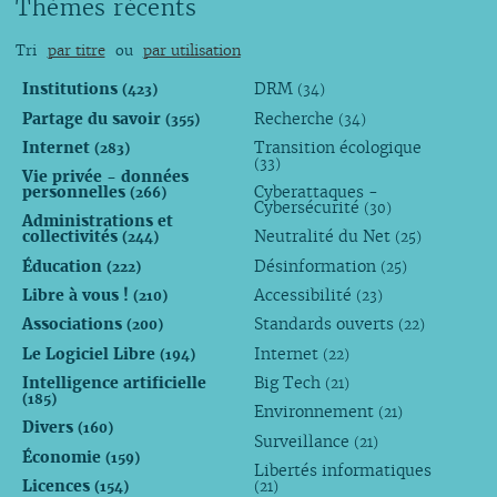
Thèmes récents
Tri
par titre
ou
par utilisation
Institutions
DRM
(423)
(34)
Partage du savoir
Recherche
(355)
(34)
Internet
Transition écologique
(283)
(33)
Vie privée - données
personnelles
Cyberattaques -
(266)
Cybersécurité
(30)
Administrations et
collectivités
Neutralité du Net
(244)
(25)
Éducation
Désinformation
(222)
(25)
Libre à vous !
Accessibilité
(210)
(23)
Associations
Standards ouverts
(200)
(22)
Le Logiciel Libre
Internet
(194)
(22)
Intelligence artificielle
Big Tech
(21)
(185)
Environnement
(21)
Divers
(160)
Surveillance
(21)
Économie
(159)
Libertés informatiques
Licences
(154)
(21)