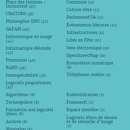
Place des femmes -
Communs
(13)
Inclusivité
(55)
Culture libre
(13)
CHATONS
(51)
Parlezmoid’IA
(13)
Philosophie GNU
(47)
Évènements libristes
(12)
GAFAM
(45)
Infrastructures
(11)
Informatique en nuage
Libre en Fête
(10)
(44)
Vote électronique
Informatique déloyale
(10)
(43)
OpenStreetMap
(10)
Promotion
(40)
Écosystème numérique
RGPD
(9)
(39)
Téléphonie mobile
Interopérabilité
(9)
(35)
Logiciels propriétaires
(34)
Algorithme
Enshittification
(8)
(2)
Technopolice
Framasoft
(8)
(2)
Formation aux logiciels
Espace membre
(2)
libres
(8)
Logiciels libres de dessin
Archive
et de retouche d’image
(8)
(2)
Mastodon
(8)