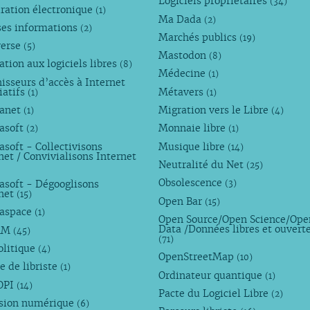
Logiciels propriétaires
(34)
ration électronique
(1)
Ma Dada
(2)
ses informations
(2)
Marchés publics
(19)
verse
(5)
Mastodon
(8)
tion aux logiciels libres
(8)
Médecine
(1)
isseurs d’accès à Internet
iatifs
Métavers
(1)
(1)
anet
Migration vers le Libre
(1)
(4)
asoft
Monnaie libre
(2)
(1)
soft - Collectivisons
Musique libre
(14)
net / Convivialisons Internet
Neutralité du Net
(25)
Obsolescence
asoft - Dégooglisons
(3)
rnet
(15)
Open Bar
(15)
aspace
(1)
Open Source/Open Science/Ope
Data /Données libres et ouvert
AM
(45)
(71)
olitique
(4)
OpenStreetMap
(10)
e de libriste
(1)
Ordinateur quantique
(1)
OPI
(14)
Pacte du Logiciel Libre
(2)
usion numérique
(6)