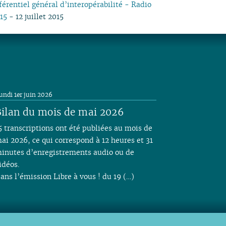
férentiel général d’interopérabilité - Radio
04
03
04
03
04
03
03
03
03
05
03
05
03
15
- 12 juillet 2015
03
02
03
02
03
02
02
01
02
04
02
04
02
02
01
02
01
02
01
01
01
03
01
03
01
01
01
02
01
undi 1er juin 2026
ilan du mois de mai 2026
5 transcriptions ont été publiées au mois de
ai 2026, ce qui correspond à 12 heures et 31
inutes d’enregistrements audio ou de
idéos.
ans l’émission Libre à vous ! du 19 (…)