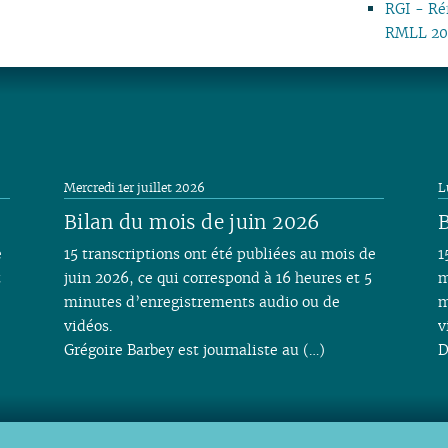
RGI - Ré
04
RMLL 20
03
02
01
Mercredi 1er juillet 2026
L
Bilan du mois de juin 2026
B
e
15 transcriptions ont été publiées au mois de
1
t
juin 2026, ce qui correspond à 16 heures et 5
m
minutes d’enregistrements audio ou de
m
vidéos.
v
Grégoire Barbey est journaliste au (…)
D