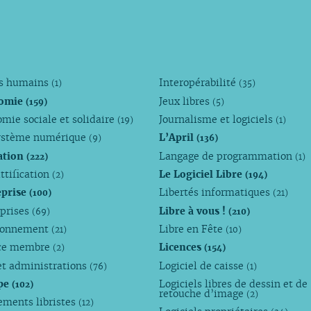
ts humains
Interopérabilité
(1)
(35)
omie
Jeux libres
(159)
(5)
mie sociale et solidaire
Journalisme et logiciels
(19)
(1)
ystème numérique
L’April
(9)
(136)
ation
Langage de programmation
(222)
(1)
ttification
Le Logiciel Libre
(2)
(194)
eprise
Libertés informatiques
(100)
(21)
eprises
Libre à vous !
(69)
(210)
ronnement
Libre en Fête
(21)
(10)
ce membre
Licences
(2)
(154)
et administrations
Logiciel de caisse
(76)
(1)
pe
Logiciels libres de dessin et de
(102)
retouche d’image
(2)
ements libristes
(12)