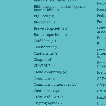
Biais - Discrimination
(3)
Factu
Bibliothèques, médiathèques et
Faus
logiciel libre
(1)
Fédi
Big Tech
(21)
Forma
Blockchain
(3)
Fourn
Brevets logiciels
(13)
assoc
Bureautique libre
(1)
Fram
Café libre
(21)
Fram
Candidats.fr
(1)
Frama
Capitalisme
Inter
(1)
(6)
Chapril
(16)
Fram
CHATONS
Inte
(51)
Cloud computing
Fram
(6)
Communs
GAF
(13)
Communs numériques
Géop
(19)
Conference
Grain
(75)
Créativité - Art
HAD
(4)
Cryptographie
Incl
(1)