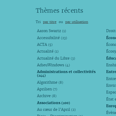
Thèmes récents
Tri
par titre
ou
par utilisation
Aaron Swartz
Droi
(1)
Accessibilité
Écon
(23)
ACTA
Écono
(5)
Actualité
Écos
(1)
Actualité du Libre
Éduc
(3)
AdieuWindows
Enshi
(4)
Administrations et collectivités
Entr
(244)
Entr
Algorithme
(8)
Envi
Aprilien
(7)
Espa
Archive
(8)
État 
Associations
(200)
Euro
Au cœur de l’April
(2)
Évèn