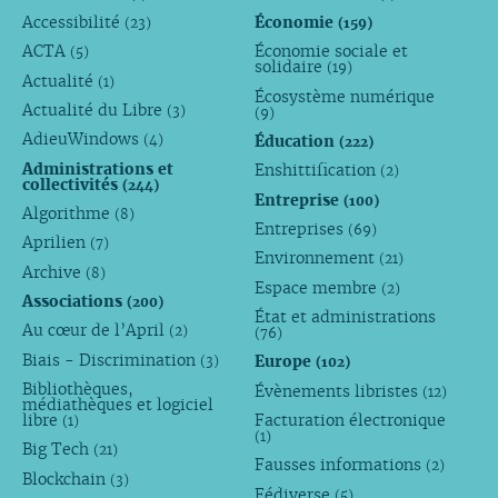
Accessibilité
Économie
(23)
(159)
ACTA
Économie sociale et
(5)
solidaire
(19)
Actualité
(1)
Écosystème numérique
Actualité du Libre
(3)
(9)
AdieuWindows
Éducation
(4)
(222)
Administrations et
Enshittification
(2)
collectivités
(244)
Entreprise
(100)
Algorithme
(8)
Entreprises
(69)
Aprilien
(7)
Environnement
(21)
Archive
(8)
Espace membre
(2)
Associations
(200)
État et administrations
Au cœur de l’April
(2)
(76)
Biais - Discrimination
Europe
(3)
(102)
Bibliothèques,
Évènements libristes
(12)
médiathèques et logiciel
libre
Facturation électronique
(1)
(1)
Big Tech
(21)
Fausses informations
(2)
Blockchain
(3)
Fédiverse
(5)