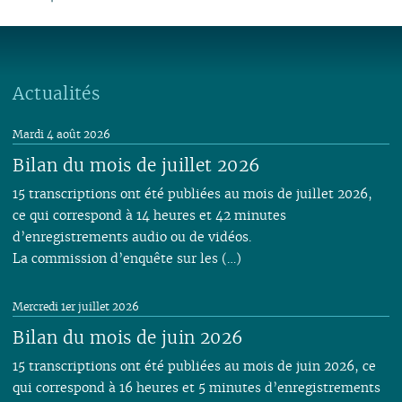
06
01
06
05
02
06
05
06
05
07
05
07
05
05
05
05
05
05
04
05
04
04
04
06
04
06
04
04
04
04
04
04
03
04
03
03
03
05
03
05
03
03
03
03
03
03
02
03
02
01
02
04
02
04
02
02
02
02
Actualités
02
02
01
02
01
01
03
01
03
01
01
01
01
01
01
02
Mardi 4 août 2026
01
Bilan du mois de juillet 2026
15 transcriptions ont été publiées au mois de juillet 2026,
ce qui correspond à 14 heures et 42 minutes
d’enregistrements audio ou de vidéos.
La commission d’enquête sur les (…)
Mercredi 1er juillet 2026
Bilan du mois de juin 2026
15 transcriptions ont été publiées au mois de juin 2026, ce
qui correspond à 16 heures et 5 minutes d’enregistrements