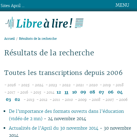
MENU
Sites April ...
Libre à lire !
Accueil
Résultats de la recherche
Résultats de la recherche
Toutes les transcriptions depuis 2006
- 2026
- 2025
- 2024
- 2023
- 2022
- 2021
- 2020
- 2019
- 2018
08
12
12
12
12
12
12
12
12
12
11
10
09
08
07
06
04
- 2017
- 2016
- 2015
- 2014
12
07
12
11
12
11
11
11
11
11
11
11
03
02
- 2013
- 2012
- 2011
- 2010
- 2009
- 2008
- 2007
- 2006
11
06
11
10
12
11
10
12
10
12
10
12
10
04
10
12
10
04
10
10
De l’importance des formats ouverts dans l’éducation
10
05
10
09
10
10
09
11
09
11
09
11
09
09
11
09
09
(vidéo de 2 mn)
- 24 novembre 2014
09
04
09
08
09
09
08
09
08
10
08
10
08
08
10
08
08
08
03
08
07
08
08
07
08
07
09
07
09
07
07
06
07
07
Actualités de l’April du 30 novembre 2014
- 30 novembre
07
02
07
06
04
07
06
07
06
08
06
08
06
06
01
06
06
2014