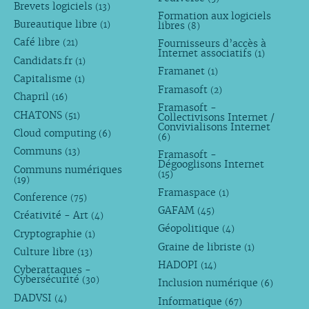
Brevets logiciels
(13)
Formation aux logiciels
Bureautique libre
libres
(1)
(8)
Café libre
Fournisseurs d’accès à
(21)
Internet associatifs
(1)
Candidats.fr
(1)
Framanet
(1)
Capitalisme
(1)
Framasoft
(2)
Chapril
(16)
Framasoft -
CHATONS
(51)
Collectivisons Internet /
Convivialisons Internet
Cloud computing
(6)
(6)
Communs
(13)
Framasoft -
Dégooglisons Internet
Communs numériques
(15)
(19)
Framaspace
(1)
Conference
(75)
GAFAM
(45)
Créativité - Art
(4)
Géopolitique
(4)
Cryptographie
(1)
Graine de libriste
(1)
Culture libre
(13)
HADOPI
(14)
Cyberattaques -
Cybersécurité
(30)
Inclusion numérique
(6)
DADVSI
(4)
Informatique
(67)