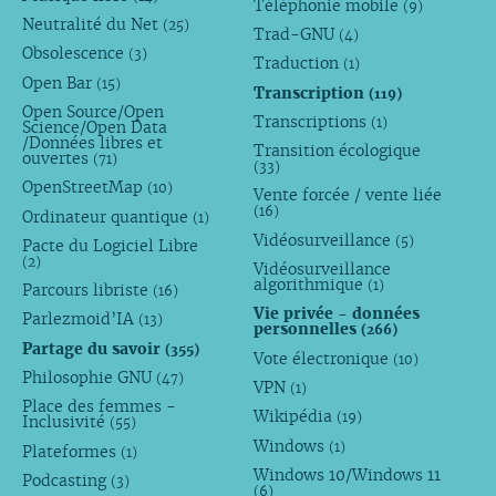
Téléphonie mobile
(9)
Neutralité du Net
(25)
Trad-GNU
(4)
Obsolescence
(3)
Traduction
(1)
Open Bar
(15)
Transcription
(119)
Open Source/Open
Transcriptions
(1)
Science/Open Data
/Données libres et
Transition écologique
ouvertes
(71)
(33)
OpenStreetMap
(10)
Vente forcée / vente liée
(16)
Ordinateur quantique
(1)
Vidéosurveillance
(5)
Pacte du Logiciel Libre
(2)
Vidéosurveillance
algorithmique
(1)
Parcours libriste
(16)
Vie privée - données
Parlezmoid’IA
(13)
personnelles
(266)
Partage du savoir
(355)
Vote électronique
(10)
Philosophie GNU
(47)
VPN
(1)
Place des femmes -
Wikipédia
(19)
Inclusivité
(55)
Windows
(1)
Plateformes
(1)
Windows 10/Windows 11
Podcasting
(3)
(6)