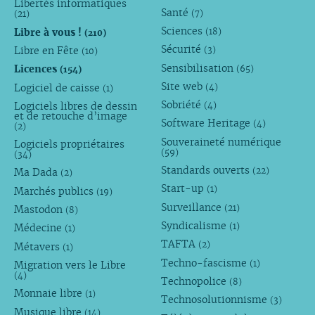
Libertés informatiques
Santé
(7)
(21)
Sciences
Libre à vous !
(18)
(210)
Sécurité
Libre en Fête
(3)
(10)
Sensibilisation
Licences
(65)
(154)
Site web
Logiciel de caisse
(4)
(1)
Sobriété
Logiciels libres de dessin
(4)
et de retouche d’image
Software Heritage
(4)
(2)
Souveraineté numérique
Logiciels propriétaires
(59)
(34)
Standards ouverts
(22)
Ma Dada
(2)
Start-up
(1)
Marchés publics
(19)
Surveillance
(21)
Mastodon
(8)
Syndicalisme
(1)
Médecine
(1)
TAFTA
(2)
Métavers
(1)
Techno-fascisme
(1)
Migration vers le Libre
(4)
Technopolice
(8)
Monnaie libre
(1)
Technosolutionnisme
(3)
Musique libre
(14)