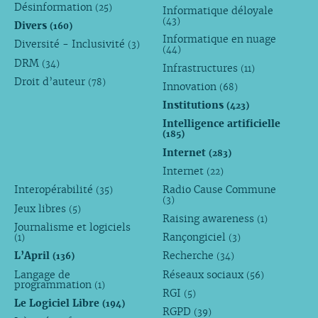
Désinformation
(25)
Informatique déloyale
(43)
Divers
(160)
Informatique en nuage
Diversité - Inclusivité
(3)
(44)
DRM
(34)
Infrastructures
(11)
Droit d’auteur
(78)
Innovation
(68)
Institutions
(423)
Intelligence artificielle
(185)
Internet
(283)
Internet
(22)
Interopérabilité
Radio Cause Commune
(35)
(3)
Jeux libres
(5)
Raising awareness
(1)
Journalisme et logiciels
Rançongiciel
(1)
(3)
L’April
Recherche
(136)
(34)
Langage de
Réseaux sociaux
(56)
programmation
(1)
RGI
(5)
Le Logiciel Libre
(194)
RGPD
(39)