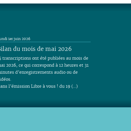
04
03
04
03
04
03
03
03
05
03
05
03
03
03
02
03
02
03
02
01
02
04
02
04
02
02
02
01
02
01
02
01
01
03
01
03
01
01
01
01
02
01
undi 1er juin 2026
ilan du mois de mai 2026
5 transcriptions ont été publiées au mois de
ai 2026, ce qui correspond à 12 heures et 31
inutes d’enregistrements audio ou de
idéos.
ans l’émission Libre à vous ! du 19 (…)