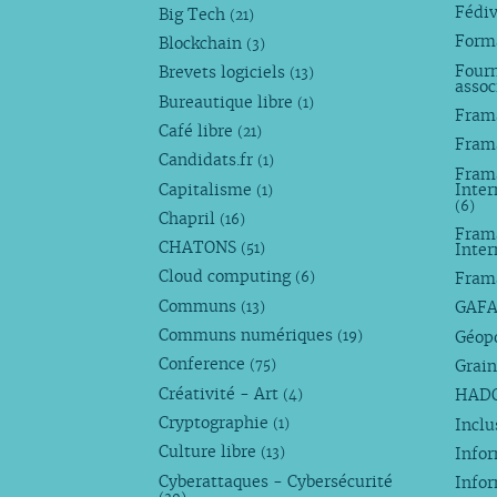
Fédi
Big Tech
(21)
Forma
Blockchain
(3)
Fourn
Brevets logiciels
(13)
assoc
Bureautique libre
(1)
Fram
Café libre
(21)
Fram
Candidats.fr
(1)
Frama
Capitalisme
Inter
(1)
(6)
Chapril
(16)
Fram
CHATONS
Inte
(51)
Cloud computing
Fram
(6)
Communs
GAF
(13)
Communs numériques
Géop
(19)
Conference
Grain
(75)
Créativité - Art
HAD
(4)
Cryptographie
Incl
(1)
Culture libre
Info
(13)
Cyberattaques - Cybersécurité
Info