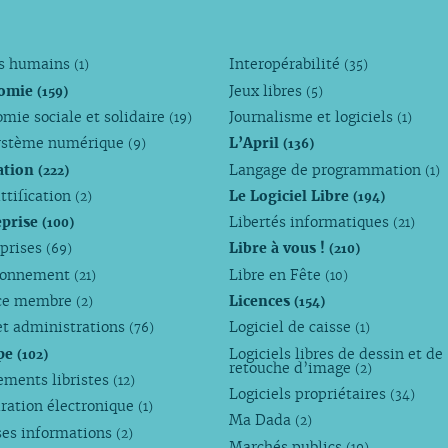
ts humains
Interopérabilité
(1)
(35)
omie
Jeux libres
(159)
(5)
mie sociale et solidaire
Journalisme et logiciels
(19)
(1)
ystème numérique
L’April
(9)
(136)
ation
Langage de programmation
(222)
(1)
ttification
Le Logiciel Libre
(2)
(194)
eprise
Libertés informatiques
(100)
(21)
eprises
Libre à vous !
(69)
(210)
ronnement
Libre en Fête
(21)
(10)
ce membre
Licences
(2)
(154)
et administrations
Logiciel de caisse
(76)
(1)
pe
Logiciels libres de dessin et de
(102)
retouche d’image
(2)
ements libristes
(12)
Logiciels propriétaires
(34)
ration électronique
(1)
Ma Dada
(2)
ses informations
(2)
Marchés publics
(19)