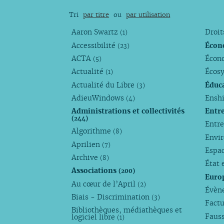
Tri
par titre
ou
par utilisation
Aaron Swartz
Droi
(1)
Accessibilité
Écon
(23)
ACTA
Écono
(5)
Actualité
Écos
(1)
Actualité du Libre
Éduc
(3)
AdieuWindows
Enshi
(4)
Administrations et collectivités
Entr
(244)
Entr
Algorithme
(8)
Envi
Aprilien
(7)
Espa
Archive
(8)
État 
Associations
(200)
Euro
Au cœur de l’April
(2)
Évèn
Biais - Discrimination
(3)
Factu
Bibliothèques, médiathèques et
Faus
logiciel libre
(1)