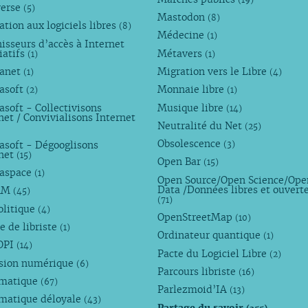
verse
(5)
Mastodon
(8)
tion aux logiciels libres
(8)
Médecine
(1)
isseurs d’accès à Internet
iatifs
Métavers
(1)
(1)
anet
Migration vers le Libre
(1)
(4)
asoft
Monnaie libre
(2)
(1)
soft - Collectivisons
Musique libre
(14)
net / Convivialisons Internet
Neutralité du Net
(25)
Obsolescence
asoft - Dégooglisons
(3)
rnet
(15)
Open Bar
(15)
aspace
(1)
Open Source/Open Science/Ope
Data /Données libres et ouvert
AM
(45)
(71)
olitique
(4)
OpenStreetMap
(10)
e de libriste
(1)
Ordinateur quantique
(1)
OPI
(14)
Pacte du Logiciel Libre
(2)
usion numérique
(6)
Parcours libriste
(16)
rmatique
(67)
Parlezmoid’IA
(13)
rmatique déloyale
(43)
Partage du savoir