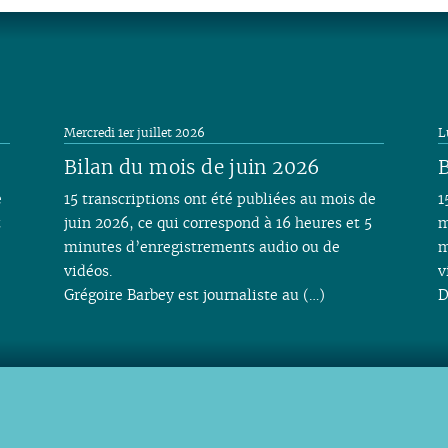
04
03
02
01
Mercredi 1er juillet 2026
L
Bilan du mois de juin 2026
B
e
15 transcriptions ont été publiées au mois de
1
t
juin 2026, ce qui correspond à 16 heures et 5
m
minutes d’enregistrements audio ou de
m
vidéos.
v
Grégoire Barbey est journaliste au (…)
D