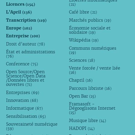
Licences
(154)
(21)
L’April
Café libre
(136)
(21)
Transcription
Marchés publics
(119)
(19)
Europe
Économie sociale et
(102)
solidaire
(19)
Entreprise
(100)
Wikipédia
(19)
Droit d’auteur
(78)
Communs numériques
État et administrations
(19)
(76)
Sciences
(18)
Conference
(75)
Vente forcée / vente liée
Open Source/Open
(16)
Science/Open Data
/Données libres et
Chapril
(16)
ouvertes
(71)
Parcours libriste
(16)
Entreprises
(69)
Open Bar
(15)
Innovation
(68)
Framasoft -
Informatique
Dégooglisons Internet
(67)
(15)
Sensibilisation
(65)
Musique libre
(14)
Souveraineté numérique
HADOPI
(59)
(14)