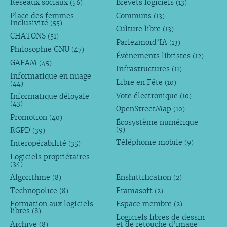
Réseaux sociaux
Brevets logiciels
(56)
(13)
Place des femmes -
Communs
(13)
Inclusivité
(55)
Culture libre
(13)
CHATONS
(51)
Parlezmoid’IA
(13)
Philosophie GNU
(47)
Évènements libristes
(12)
GAFAM
(45)
Infrastructures
(11)
Informatique en nuage
Libre en Fête
(10)
(44)
Vote électronique
Informatique déloyale
(10)
(43)
OpenStreetMap
(10)
Promotion
(40)
Écosystème numérique
RGPD
(9)
(39)
Téléphonie mobile
Interopérabilité
(9)
(35)
Logiciels propriétaires
(34)
Algorithme
Enshittification
(8)
(2)
Technopolice
Framasoft
(8)
(2)
Formation aux logiciels
Espace membre
(2)
libres
(8)
Logiciels libres de dessin
Archive
et de retouche d’image
(8)