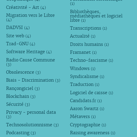
(1)
Créativité - Art
(4)
Bibliothèques,
Migration vers le Libre
médiathèques et logiciel
libre
(4)
(1)
DADVSI
Transcriptions
(4)
(1)
Site web
Actualité
(4)
(1)
Trad-GNU
Droits humains
(4)
(1)
Software Heritage
Framanet
(4)
(1)
Radio Cause Commune
Techno-fascisme
(1)
(3)
Windows
(1)
Obsolescence
(3)
Syndicalisme
(1)
Biais - Discrimination
(3)
Traduction
(1)
Rançongiciel
(3)
Logiciel de caisse
(1)
Blockchain
(3)
Candidats.fr
(1)
Sécurité
(3)
Aaron Swartz
(1)
Privacy - personal data
Métavers
(3)
(1)
Technosolutionnisme
Cryptographie
(3)
(1)
Podcasting
Raising awareness
(3)
(1)