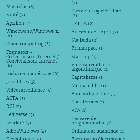
(2)
Mastodon
(8)
Pacte du Logiciel Libre
Santé
(7)
(2)
Aprilien
TAFTA
(7)
(2)
Windows 10/Windows 11
Au cœur de l’April
(2)
(6)
Ma Dada
(2)
Cloud computing
(6)
Framaspace
(1)
Framasoft -
Collectivisons Internet /
Start-up
(1)
Convivialisons Internet
Vidéosurveillance
(6)
algorithmique
(1)
Inclusion numérique
(6)
Capitalisme
(1)
Jeux libres
(5)
Monnaie libre
(1)
Vidéosurveillance
(5)
Bureautique libre
(1)
ACTA
(5)
Plateformes
(1)
RGI
(5)
VPN
(1)
Fédiverse
(5)
Langage de
Sobriété
programmation
(4)
(1)
AdieuWindows
Ordinateur quantique
(4)
(1)
Géopolitique
Facturation électronique
(4)