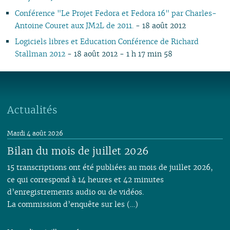
06
01
06
05
06
05
07
06
05
07
05
05
05
05
05
Conférence "Le Projet Fedora et Fedora 16" par Charles-
05
05
04
05
04
06
04
04
06
04
04
04
04
04
Antoine Couret aux JM2L de 2011.
- 18 août 2012
04
04
03
04
03
05
03
03
05
03
03
03
03
03
Logiciels libres et Education Conférence de Richard
03
03
02
03
02
04
02
02
04
02
02
02
02
02
Stallman 2012
- 18 août 2012 - 1 h 17 min 58
02
02
01
02
01
03
01
03
01
01
01
01
01
01
01
02
01
Actualités
Mardi 4 août 2026
Bilan du mois de juillet 2026
15 transcriptions ont été publiées au mois de juillet 2026,
ce qui correspond à 14 heures et 42 minutes
d’enregistrements audio ou de vidéos.
La commission d’enquête sur les (…)