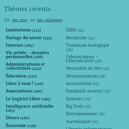
Thèmes récents
Tri
par titre
ou
par utilisation
Institutions
DRM
(423)
(34)
Partage du savoir
Recherche
(355)
(34)
Internet
Transition écologique
(283)
(33)
Vie privée - données
personnelles
Cyberattaques -
(266)
Cybersécurité
(30)
Administrations et
collectivités
Neutralité du Net
(244)
(25)
Éducation
Désinformation
(222)
(25)
Libre à vous !
Accessibilité
(210)
(23)
Associations
Standards ouverts
(200)
(22)
Le Logiciel Libre
Internet
(194)
(22)
Intelligence artificielle
Big Tech
(21)
(185)
Environnement
(21)
Divers
(160)
Surveillance
(21)
Économie
(159)
Libertés informatiques