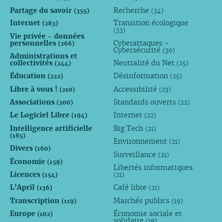
Partage du savoir
Recherche
(355)
(34)
Internet
Transition écologique
(283)
(33)
Vie privée - données
personnelles
Cyberattaques -
(266)
Cybersécurité
(30)
Administrations et
collectivités
Neutralité du Net
(244)
(25)
Éducation
Désinformation
(222)
(25)
Libre à vous !
Accessibilité
(210)
(23)
Associations
Standards ouverts
(200)
(22)
Le Logiciel Libre
Internet
(194)
(22)
Intelligence artificielle
Big Tech
(21)
(185)
Environnement
(21)
Divers
(160)
Surveillance
(21)
Économie
(159)
Libertés informatiques
Licences
(154)
(21)
L’April
Café libre
(136)
(21)
Transcription
Marchés publics
(119)
(19)
Europe
Économie sociale et
(102)
solidaire
(19)