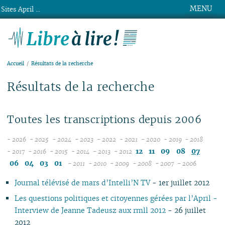
MENU
Sites April ...
Libre à lire !
Accueil
Résultats de la recherche
Résultats de la recherche
Toutes les transcriptions depuis 2006
- 2026
- 2025
- 2024
- 2023
- 2022
- 2021
- 2020
- 2019
- 2018
08
12
12
12
12
12
12
12
12
12
11
09
08
07
- 2017
- 2016
- 2015
- 2014
- 2013
- 2012
12
07
12
11
12
11
12
11
12
11
11
11
11
11
06
04
03
01
- 2011
- 2010
- 2009
- 2008
- 2007
- 2006
11
06
11
10
11
10
12
11
10
12
10
10
04
10
12
10
04
10
10
10
Journal télévisé de mars d’Intelli’N TV
- 1er juillet 2012
10
05
10
09
10
09
11
10
09
11
09
09
09
11
09
09
09
09
04
09
08
09
08
10
09
08
10
08
08
08
10
08
08
08
Les questions politiques et citoyennes gérées par l’April -
08
03
08
07
08
07
09
08
07
09
04
07
07
06
07
07
07
Interview de Jeanne Tadeusz aux rmll 2012
- 26 juillet
07
02
07
06
07
06
08
07
06
08
02
06
06
01
06
06
06
2012