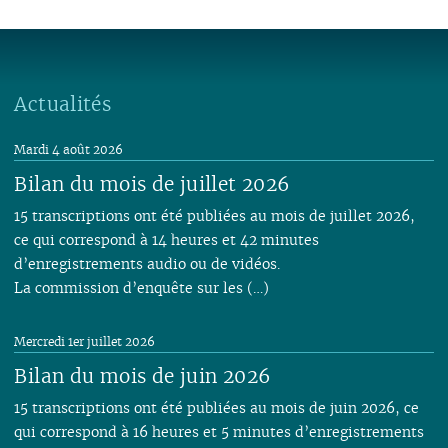
06
01
06
05
06
05
07
06
05
07
05
05
05
05
05
05
05
04
05
04
06
04
04
06
04
04
04
04
04
04
04
03
04
03
05
03
03
05
03
03
03
03
03
03
03
02
03
02
04
02
02
04
02
02
02
02
02
Actualités
02
02
01
02
01
03
01
03
01
01
01
01
01
01
01
02
Mardi 4 août 2026
01
Bilan du mois de juillet 2026
15 transcriptions ont été publiées au mois de juillet 2026,
ce qui correspond à 14 heures et 42 minutes
d’enregistrements audio ou de vidéos.
La commission d’enquête sur les (…)
Mercredi 1er juillet 2026
Bilan du mois de juin 2026
15 transcriptions ont été publiées au mois de juin 2026, ce
qui correspond à 16 heures et 5 minutes d’enregistrements