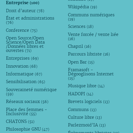
Entreprise
(100)
Wikipédia
(19)
Droit d’auteur
(78)
Communs numériques
État et administrations
(19)
(76)
Sciences
(18)
Conference
(75)
Vente forcée / vente liée
Open Source/Open
(16)
Science/Open Data
/Données libres et
Chapril
(16)
ouvertes
(71)
Parcours libriste
(16)
Entreprises
(69)
Open Bar
(15)
Innovation
(68)
Framasoft -
Informatique
Dégooglisons Internet
(67)
(15)
Sensibilisation
(65)
Musique libre
(14)
Souveraineté numérique
HADOPI
(59)
(14)
Réseaux sociaux
Brevets logiciels
(56)
(13)
Place des femmes -
Communs
(13)
Inclusivité
(55)
Culture libre
(13)
CHATONS
(51)
Parlezmoid’IA
(13)
Philosophie GNU
(47)
Évènements libristes