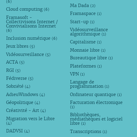
(6)
Ma Dada
(2)
Cloud computing
(6)
Framaspace
(1)
Framasoft -
Collectivisons Internet /
Start-up
(1)
Convivialisons Internet
Vidéosurveillance
(6)
algorithmique
(1)
Inclusion numérique
(6)
Capitalisme
(1)
Jeux libres
(5)
Monnaie libre
(1)
Vidéosurveillance
(5)
Bureautique libre
(1)
ACTA
(5)
Plateformes
(1)
RGI
(5)
VPN
(1)
Fédiverse
(5)
Langage de
Sobriété
programmation
(4)
(1)
AdieuWindows
Ordinateur quantique
(4)
(1)
Géopolitique
Facturation électronique
(4)
(1)
Créativité - Art
(4)
Bibliothèques,
Migration vers le Libre
médiathèques et logiciel
libre
(4)
(1)
DADVSI
Transcriptions
(4)
(1)