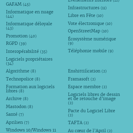
(12)
GAFAM
(45)
Infrastructures
(11)
Informatique en nuage
Libre en Fête
(10)
(44)
Vote électronique
Informatique déloyale
(10)
(43)
OpenStreetMap
(10)
Promotion
(40)
Écosystème numérique
RGPD
(9)
(39)
Téléphonie mobile
Interopérabilité
(9)
(35)
Logiciels propriétaires
(34)
Algorithme
Enshittification
(8)
(2)
Technopolice
Framasoft
(8)
(2)
Formation aux logiciels
Espace membre
(2)
libres
(8)
Logiciels libres de dessin
Archive
et de retouche d’image
(8)
(2)
Mastodon
(8)
Pacte du Logiciel Libre
Santé
(7)
(2)
Aprilien
TAFTA
(7)
(2)
Windows 10/Windows 11
Au cœur de l’April
(2)