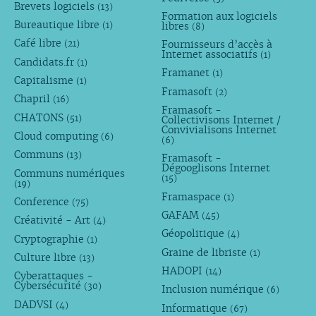
Brevets logiciels
(13)
Formation aux logiciels
Bureautique libre
libres
(1)
(8)
Café libre
Fournisseurs d’accès à
(21)
Internet associatifs
(1)
Candidats.fr
(1)
Framanet
(1)
Capitalisme
(1)
Framasoft
(2)
Chapril
(16)
Framasoft -
CHATONS
(51)
Collectivisons Internet /
Convivialisons Internet
Cloud computing
(6)
(6)
Communs
(13)
Framasoft -
Dégooglisons Internet
Communs numériques
(15)
(19)
Framaspace
(1)
Conference
(75)
GAFAM
(45)
Créativité - Art
(4)
Géopolitique
(4)
Cryptographie
(1)
Graine de libriste
(1)
Culture libre
(13)
HADOPI
(14)
Cyberattaques -
Cybersécurité
(30)
Inclusion numérique
(6)
DADVSI
(4)
Informatique
(67)