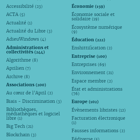
Accessibilité
Économie
(23)
(159)
ACTA
Économie sociale et
(5)
solidaire
(19)
Actualité
(1)
Écosystème numérique
Actualité du Libre
(3)
(9)
AdieuWindows
Éducation
(4)
(222)
Administrations et
Enshittification
(2)
collectivités
(244)
Entreprise
(100)
Algorithme
(8)
Entreprises
(69)
Aprilien
(7)
Environnement
(21)
Archive
(8)
Espace membre
(2)
Associations
(200)
État et administrations
Au cœur de l’April
(2)
(76)
Biais - Discrimination
Europe
(3)
(102)
Bibliothèques,
Évènements libristes
(12)
médiathèques et logiciel
libre
Facturation électronique
(1)
(1)
Big Tech
(21)
Fausses informations
(2)
Blockchain
(3)
Fédiverse
(5)