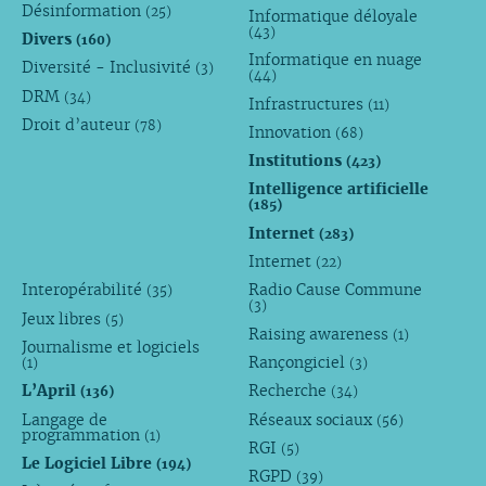
Désinformation
(25)
Informatique déloyale
(43)
Divers
(160)
Informatique en nuage
Diversité - Inclusivité
(3)
(44)
DRM
(34)
Infrastructures
(11)
Droit d’auteur
(78)
Innovation
(68)
Institutions
(423)
Intelligence artificielle
(185)
Internet
(283)
Internet
(22)
Interopérabilité
Radio Cause Commune
(35)
(3)
Jeux libres
(5)
Raising awareness
(1)
Journalisme et logiciels
Rançongiciel
(1)
(3)
L’April
Recherche
(136)
(34)
Langage de
Réseaux sociaux
(56)
programmation
(1)
RGI
(5)
Le Logiciel Libre
(194)
RGPD
(39)