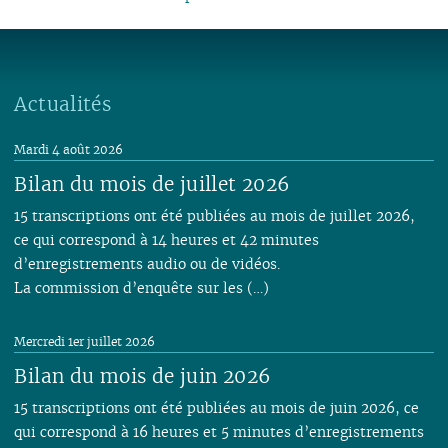
06
01
06
05
06
05
06
05
05
04
05
06
05
05
05
05
05
04
05
04
04
04
04
03
04
05
04
04
04
04
04
03
04
03
03
03
03
01
03
04
03
03
03
03
03
02
03
02
02
02
02
02
03
02
02
02
Actualités
02
02
01
02
01
01
01
01
01
01
01
01
01
Mardi 4 août 2026
Bilan du mois de juillet 2026
15 transcriptions ont été publiées au mois de juillet 2026,
ce qui correspond à 14 heures et 42 minutes
d’enregistrements audio ou de vidéos.
La commission d’enquête sur les (…)
Mercredi 1er juillet 2026
Bilan du mois de juin 2026
15 transcriptions ont été publiées au mois de juin 2026, ce
qui correspond à 16 heures et 5 minutes d’enregistrements