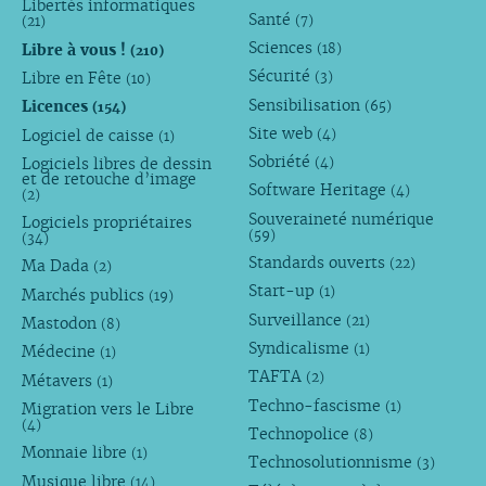
Libertés informatiques
Santé
(7)
(21)
Sciences
Libre à vous !
(18)
(210)
Sécurité
Libre en Fête
(3)
(10)
Sensibilisation
Licences
(65)
(154)
Site web
Logiciel de caisse
(4)
(1)
Sobriété
Logiciels libres de dessin
(4)
et de retouche d’image
Software Heritage
(4)
(2)
Souveraineté numérique
Logiciels propriétaires
(59)
(34)
Standards ouverts
(22)
Ma Dada
(2)
Start-up
(1)
Marchés publics
(19)
Surveillance
(21)
Mastodon
(8)
Syndicalisme
(1)
Médecine
(1)
TAFTA
(2)
Métavers
(1)
Techno-fascisme
(1)
Migration vers le Libre
(4)
Technopolice
(8)
Monnaie libre
(1)
Technosolutionnisme
(3)
Musique libre
(14)