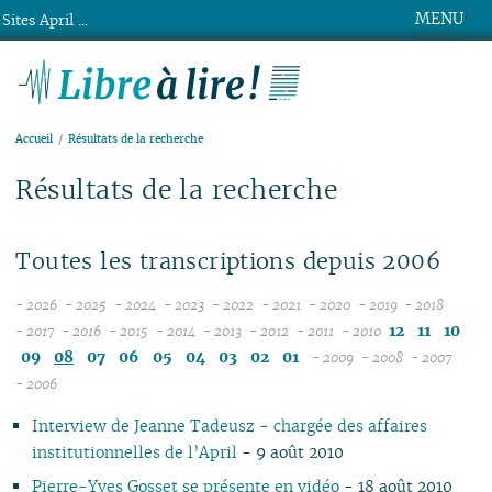
MENU
Sites April ...
Libre à lire !
Accueil
Résultats de la recherche
Résultats de la recherche
Toutes les transcriptions depuis 2006
- 2026
- 2025
- 2024
- 2023
- 2022
- 2021
- 2020
- 2019
- 2018
08
12
12
12
12
12
12
12
12
12
11
10
- 2017
- 2016
- 2015
- 2014
- 2013
- 2012
- 2011
- 2010
12
07
12
11
12
11
12
11
12
11
12
11
12
11
11
11
09
08
07
06
05
04
03
02
01
- 2009
- 2008
- 2007
11
06
11
10
11
10
11
10
10
10
11
10
11
10
04
10
12
10
04
- 2006
10
05
10
10
09
10
09
10
09
09
09
09
09
10
09
09
11
09
Interview de Jeanne Tadeusz - chargée des affaires
09
04
09
08
09
08
09
08
08
08
08
08
09
08
08
10
08
institutionnelles de l’April
- 9 août 2010
08
03
08
07
08
07
08
07
04
07
07
07
08
07
07
06
07
07
02
07
06
07
06
07
06
02
06
06
06
07
06
06
01
06
Pierre-Yves Gosset se présente en vidéo
- 18 août 2010