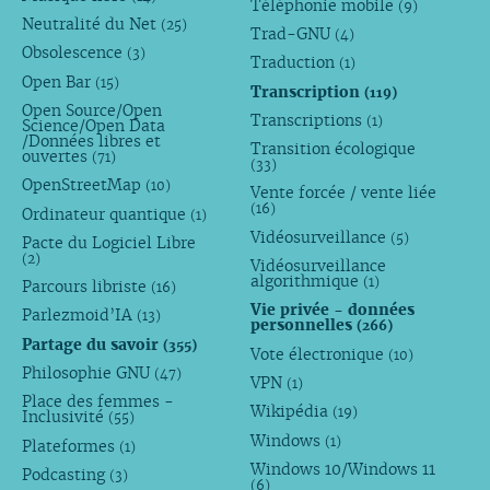
Téléphonie mobile
(9)
Neutralité du Net
(25)
Trad-GNU
(4)
Obsolescence
(3)
Traduction
(1)
Open Bar
(15)
Transcription
(119)
Open Source/Open
Transcriptions
(1)
Science/Open Data
/Données libres et
Transition écologique
ouvertes
(71)
(33)
OpenStreetMap
(10)
Vente forcée / vente liée
(16)
Ordinateur quantique
(1)
Vidéosurveillance
(5)
Pacte du Logiciel Libre
(2)
Vidéosurveillance
algorithmique
(1)
Parcours libriste
(16)
Vie privée - données
Parlezmoid’IA
(13)
personnelles
(266)
Partage du savoir
(355)
Vote électronique
(10)
Philosophie GNU
(47)
VPN
(1)
Place des femmes -
Wikipédia
(19)
Inclusivité
(55)
Windows
(1)
Plateformes
(1)
Windows 10/Windows 11
Podcasting
(3)
(6)